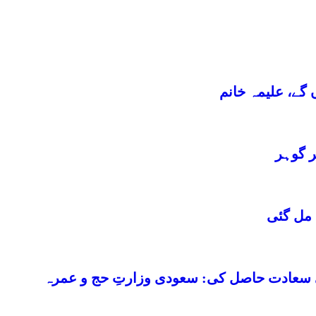
 گے، علیمہ خانم
ر گوہر
 مل گئی