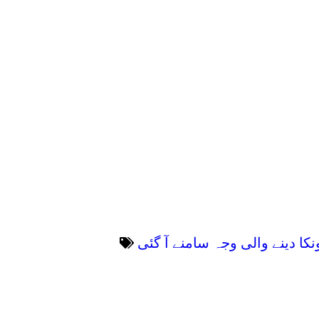
ند کی اہمیت کا عندیہ ملتا ہے کیونکہ اس سے ب
مرے میں معتدل روشنی سے دل اور رگوں کے افعال
ہ محض ایک رات مدھم روشنی میں نیند سے بلڈ شو
کی روشنی سے دھڑکن کی رفتار بڑھ جاتی ہے جس 
 ملتا ہے کہ ایسا ہی اثر رات کی نیند کے دورا
 ہے جب ہمارے مسلز، چربی اور جگر میں خلیات ا
ل نہ کرسکیں۔ایسا ہونے پر لبلبہ زیادہ انسول
 دینے والی وجہ سامنے آ گئی