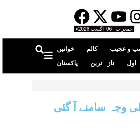
جمعرات, 06 اگست 2026ء
پ و عجیب
کالم
خواتین
اول
تازہ ترین
پاکستان
 وجہ سامنے آ گئی