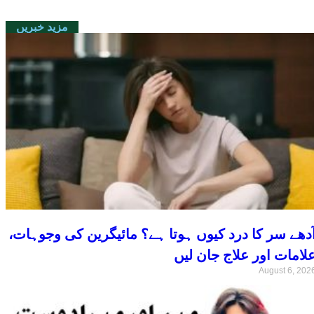
مزید خبریں
ٓدھے سر کا درد کیوں ہوتا ہے؟ مائیگرین کی وجوہات،
لامات اور علاج جان لیں
August 6, 202