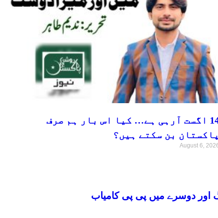
14 اگست آرہی ہے… کیا اس بار ہم صرف
اکستان بن سکتے ہیں؟
August 6, 202