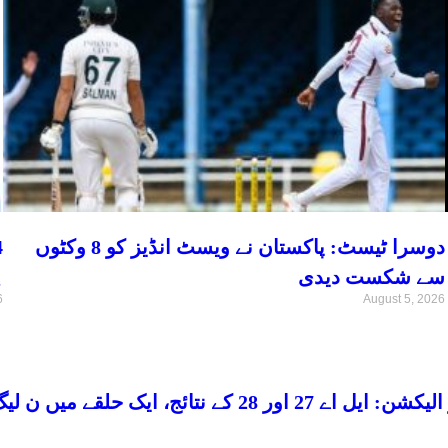
دوسرا ٹیسٹ: پاکستان نے ویسٹ انڈیز کو 8 وکٹوں
سے شکست دیدی
پ
6
August 5, 2026
ے نتائج، ایک حلقے میں ن لیگ اور دوسرے میں پی پی کامیاب