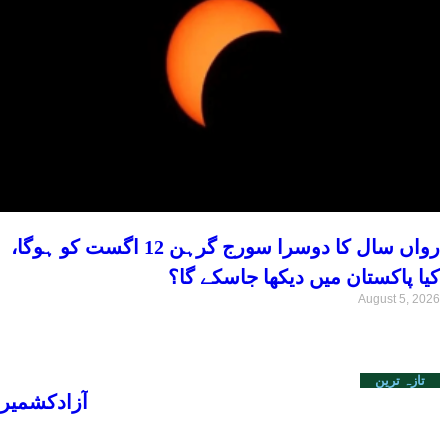
رواں سال کا دوسرا سورج گرہن 12 اگست کو ہوگا،
کیا پاکستان میں دیکھا جاسکے گا؟
August 5, 2026
تازہ ترین
آزادکشمیر الیکشن: ایل اے 27 اور 28 ک