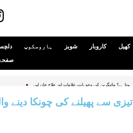
کھیل
کاروبار
شوبز
ہاروسکوپ
دلچس
صفحۂ 
ے سر کا درد کیوں ہوتا ہے؟ مائیگرین کی وجوہات، علامات اور علاج جان لیں
 سے پھیلنے کی چونکا دینے والی