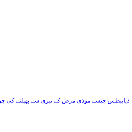
دائمی مرض سے بچا سکتے ہیں۔
محققین نے بتایا کہ نتائج سے رات کی اچھی نی
تحقیق میں بتایا گیا تھا کہ نیند کے دوران ک
مزاحمت بڑھتی ہے۔تحقیق میں دریافت کیا گیا ک
جاتی ہے۔ایسے شواہد پہلے سے موجود ہیں کہ دن 
تیار ہوتا ہے۔
محققین کا کہنا تھا کہ ہمارے نتائج سے عندیہ
کی مزاحمت کی اصطلاح اس وقت استعمال کی جاتی
خون میں موجود گلوکوز توانائی کے لیے استعما
شوگر کی سطح بڑھتی ہے۔
ذیابیطس جیسے موذی مرض کے تیزی سے پھیلنے کی چونکا