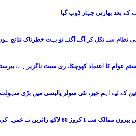
ے کے بعد بھارتی جہاز ڈوب گیا
 نظام سے نکل کر آگے آگئے تو بہت خطرناک نتائج ہوں
م عوام کا اعتماد کھوچکا، ری سیٹ ناگزیر ہے: بیرسٹ
ن کے لیے اہم خبر، نئی سولر پالیسی میں بڑی سہولت
 لاکھ زائرین نے عمرہ کی سعادت حاصل کی: سعودی وزارتِ حج و عمرہ