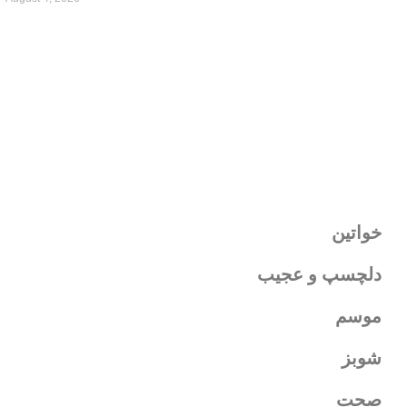
خواتین
دلچسپ و عجیب
موسم
شوبز
صحت