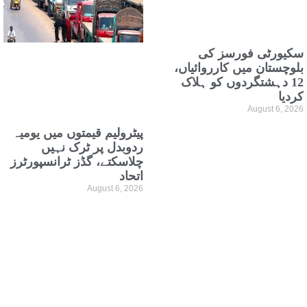
سکیورٹی فورسز کی
بلوچستان میں کارروائیاں،
12 دہشتگردوں کو ہلاک
کردیا
August 6, 2026
پیٹرولیم قیمتوں میں یومیہ
ردوبدل پر ٹرک نہیں
چلاسکتے، گڈز ٹرانسپورٹرز
اتحاد
August 6, 2026