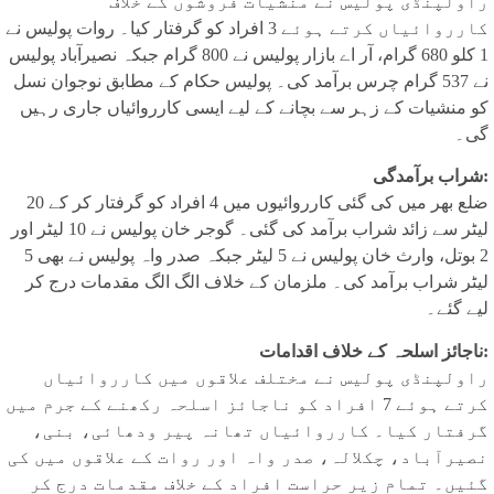
راولپنڈی پولیس نے منشیات فروشوں کے خلاف
کارروائیاں کرتے ہوئے 3 افراد کو گرفتار کیا۔ روات پولیس نے
1 کلو 680 گرام، آر اے بازار پولیس نے 800 گرام جبکہ نصیرآباد پولیس
نے 537 گرام چرس برآمد کی۔ پولیس حکام کے مطابق نوجوان نسل
کو منشیات کے زہر سے بچانے کے لیے ایسی کارروائیاں جاری رہیں
گی۔
شراب برآمدگی:
ضلع بھر میں کی گئی کارروائیوں میں 4 افراد کو گرفتار کر کے 20
لیٹر سے زائد شراب برآمد کی گئی۔ گوجر خان پولیس نے 10 لیٹر اور
2 بوتل، وارث خان پولیس نے 5 لیٹر جبکہ صدر واہ پولیس نے بھی 5
لیٹر شراب برآمد کی۔ ملزمان کے خلاف الگ الگ مقدمات درج کر
لیے گئے۔
ناجائز اسلحہ کے خلاف اقدامات:
راولپنڈی پولیس نے مختلف علاقوں میں کارروائیاں
کرتے ہوئے 7 افراد کو ناجائز اسلحہ رکھنے کے جرم میں
گرفتار کیا۔ کارروائیاں تھانہ پیر ودھائی، بنی،
نصیرآباد، چکلالہ، صدر واہ اور روات کے علاقوں میں کی
گئیں۔ تمام زیر حراست افراد کے خلاف مقدمات درج کر