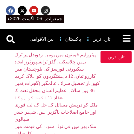
جمعرات, 06 اگست 2026ء
تازہ ترین
پاکستان
بین الاقوامی
پیٹرولیم قیمتوں میں یومیہ ردوبدل پر ٹرک
تازہ ترین
نہیں چلاسکتے، گڈز ٹرانسپورٹرز اتحاد
سکیورٹی فورسز کی بلوچستان میں
کارروائیاں، 12 دہشتگردوں کو ہلاک کردیا
کھوہار تحصیل سرائے عالمگیر (گجرات )میں
36 ویں سالانہ عظیم الشان محفل نعت کا
انعقاد 12 اگست کو ہوگا
ملک کو درپیش مسائل کے حل کے لیے فوری
اور جامع اصلاحات ناگزیر ہیں، شہیر حیدر
سیالوی
ملک بھر میں فی تولہ سونے کی قیمت میں
ہزاروں روپے کا اضافہ