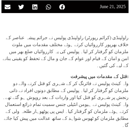
June 21, 2025
راولپنڈی (کرائم رپورٹر) راولپنڈی پولیس نے جرائم پیشہ عناصر کے
خلاف بھرپور کارروائیاں کرتے ہوئے مختلف مقدمات میں ملوث
ملزمان کو گرفتار کر لیا۔ پولیس کی یہ کارروائیاں ضلع بھر میں
امن و امان کے قیام اور عوام کے جان و مال کے تحفظ کو یقینی بنانے
کے لیے کی گئیں۔
قتل کے مقدمات میں پیشرفت:
واہ کینٹ پولیس نے فائرنگ کر کے شہری کو قتل کرنے والے دو
ملزمان کو گرفتار کر لیا۔ پولیس کے مطابق دونوں افراد نے ذاتی
رنجش پر شہری کو قتل کیا اور واردات کے بعد روپوش ہو گئے تھے۔
واہ کینٹ پولیس نے ہیومن انٹیلی جنس سمیت تمام ذرائع استعمال
کرتے ہوئے ملزمان کو گرفتار کیا۔ ایس پی پوٹھوہار طلحہ ولی کے
مطابق ملزمان کو ٹھوس شواہد کے ساتھ عدالت میں پیش کیا جائے
گا۔