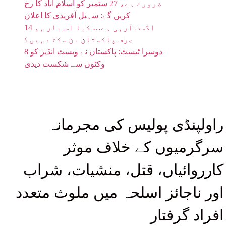
ضرورت ہے، 27 ستمبر کو اسلام آباد کا رخ
کریں گے: سہیل آفریدی کا اعلان
14 اگست آرہی ہے… کیا اس بار ہم
صرف پاکستان بن سکتے ہیں؟
دوسرا ٹیسٹ: پاکستان نے ویسٹ انڈیز کو 8
وکٹوں سے شکست دیدی
راولپنڈی پولیس کی مجرمانہ
سرگرمیوں کے خلاف موثر
کارروائیاں، قتل، منشیات، شراب
اور ناجائز اسلحہ میں ملوث متعدد
افراد گرفتار