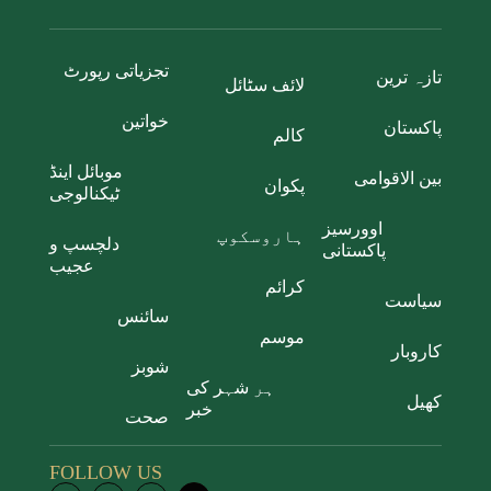
تجزیاتی رپورٹ
تازہ ترین
لائف سٹائل
خواتین
پاکستان
کالم
موبائل اینڈ
بین الاقوامی
پکوان
ٹیکنالوجی
اوورسیز
ہاروسکوپ
دلچسپ و
پاکستانی
عجیب
کرائم
سیاست
سائنس
موسم
کاروبار
شوبز
ہر شہر کی
کھیل
خبر
صحت
FOLLOW US