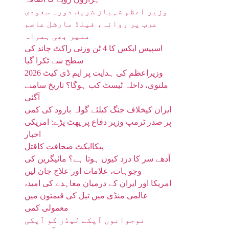
وزیر اعظم شہباز شریف دورہ سعودی
عرب پر روانہ، فیلڈ مارشل عاصم
منیر بھی ہمراہ
اسپیس ایکس کا 4 ٹن وزنی راکٹ چاند کی
سطح سے ٹکرا گیا
وزیراعظم کی ہدایت پر ایم ڈی کیٹ 2026
ملتوی، داخلہ ٹیسٹ کب ہوگا؟ تاریخ سامنے
آگئی
ایران کیخلاف جنگ کیلئے گولہ بارود کی کمی
پر صدر ٹرمپ وزیر دفاع پر پھٹ پڑے: امریکی
اخبار
پیکاایکٹ صحافت کاقتل
آدھے سر کا درد کیوں ہوتا ہے؟ مائیگرین کی
وجوہات، علامات اور علاج جان لیں
امریکا اور ایران کے درمیان معاہدے کی امید،
عالمی منڈی میں تیل کی قیمتوں میں
معمولی کمی
نوجوانوں آپکے لیڈر کو آپکی