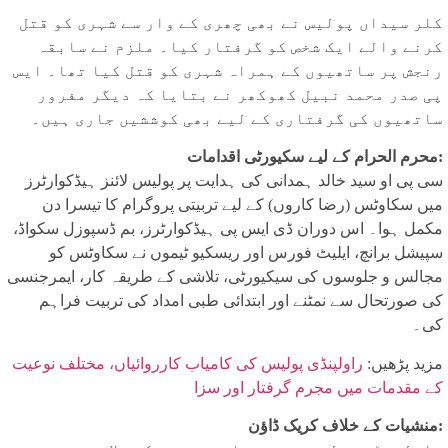
کلر سیداں پولیس نے بھی چھری کے وار سے شہری کو قتل
کرنے والے ایک شخص کو گرفتار کیا۔ ملزم نے سابقہ
رنجش پر ساتھیوں کے ہمراہ شہری کو قتل کیا تھا۔ ایس
پی صدر محمد نبیل کھوکھر نے بتایا کہ دیگر مفرور
ساتھیوں کی گرفتاری کے لیے بھی کوششیں جاری ہیں۔
محرم الحرام کے لیے سکیورٹی اقدامات:
سی پی او سید خالد ہمدانی کی ہدایت پر پولیس لائنز ہیڈکوارٹرز
میں سکاوٹس (رضا کاروں) کے لیے تربیتی پروگرام کا تیسرا دن
مکمل ہوا۔ اس دوران ڈی ایس پی ہیڈکوارٹرز، بم ڈسپوزل سکواڈ،
سپیشل برانچ، ایلیٹ فورس اور ریسکیو ٹیموں نے سکاوٹس کو
مجالس و جلوسوں کی سیکیورٹی، تلاشی کے طریقہ کار، ایمرجنسی
کی صورتحال سے نمٹنے اور ابتدائی طبی امداد کی تربیت فراہم
کی۔
مزید پڑھیں:
راولپنڈی پولیس کی کامیاب کارروائیاں، مختلف نوعیت
کے مقدمات میں مجرم گرفتار اور سزا
منشیات کے خلاف کریک ڈاؤن: