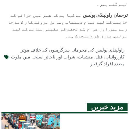
لیے گئے ہیں۔
ترجمان راولپنڈی پولیس
نے کہا ہے کہ شہر میں جرائم کے
خاتمے کے لیے تمام دستیاب وسائل بروئے کار لائے جا
رہے ہیں اور عوام کے تحفظ کو یقینی بنانے کے لیے
پولیس پوری طرح متحرک ہے۔
راولپنڈی پولیس کی مجرمانہ سرگرمیوں کے خلاف موثر
کارروائیاں، قتل، منشیات، شراب اور ناجائز اسلحہ میں ملوث
متعدد افراد گرفتار
مزید خبریں