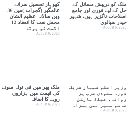
ملک کو درپیش مسائل کے
کھوہار تحصیل سرائے
حل کے لیے فوری اور جامع
عالمگیر (گجرات )میں 36
اصلاحات ناگزیر ہیں، شہیر
ویں سالانہ عظیم الشان
حیدر سیالوی
محفل نعت کا انعقاد 12
August 6, 2026
اگست کو ہوگا
August 6, 2026
وزیر اعظم شہباز شریف
ملک بھر میں فی تولہ سونے
دورہ سعودی عرب پر
کی قیمت میں ہزاروں
روانہ، فیلڈ مارشل
روپے کا اضافہ
عاصم منیر بھی ہمراہ
August 6, 2026
August 6, 2026