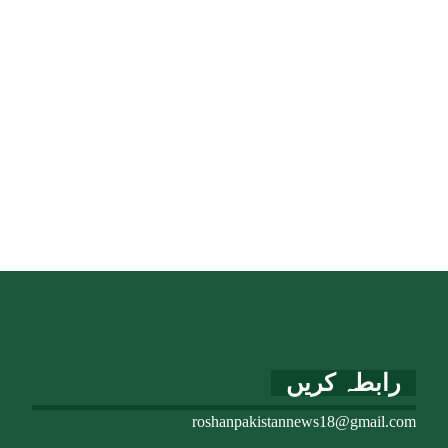
رابطہ کریں
roshanpakistannews18@gmail.com