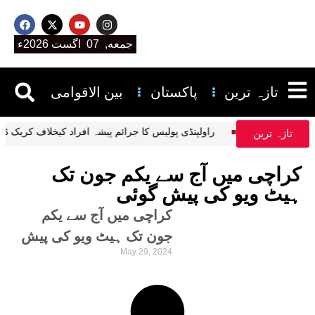
جمعه, 07 اگست 2026ء
تازہ ترین
پاکستان
بین الاقوامی
راولپنڈی پولیس کا جرائم پیشہ افراد کیخلاف کر
تازہ ترین
کراچی میں آج سے یکم جون تک
ہیٹ ویو کی پیش گوئی
کراچی میں آج سے یکم
جون تک ہیٹ ویو کی پیش
May 29, 2024
گوئی