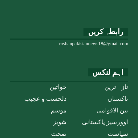
رابطہ کریں
roshanpakistannews18@gmail.com
اہم لنکس
تازہ ترین
خواتین
پاکستان
دلچسپ و عجیب
بین الاقوامی
موسم
اوورسیز پاکستانی
شوبز
سیاست
صحت