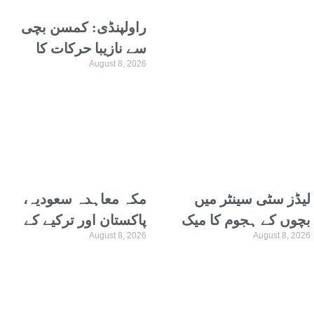
راولپنڈی: کمسن بچی
سے نازیبا حرکات کا
August 8, 2026
الزام، ٹھیلے والا گرفتار،
منشیات فروش کو 9
سال قید
لیڈز سٹی سینٹر میں
مکہ معاہدہ سعودیہ،
بچوں کے ہجوم کا میک
پاکستان اور ترکیے کے
August 8, 2026
August 8, 2026
اپ اسٹور پر دھاوا، دکان
محفوظ مستقبل کی
قبل از وقت بند
ضمانت ہے: بلاول