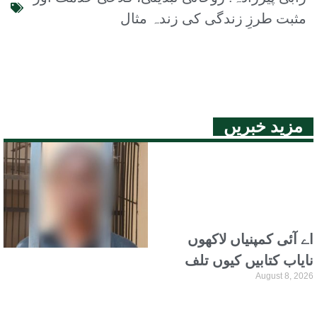
مثبت طرزِ زندگی کی زندہ مثال
مزید خبریں
اے آئی کمپنیاں لاکھوں
نایاب کتابیں کیوں تلف
August 8, 2026
کر رہی ہیں؟ حیران کن
حقیقت سامنے آگئی