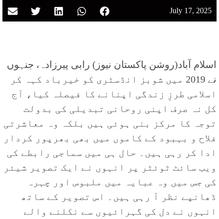
July 17, 2025
اسلام آباد(روشن پاکستان نیوز) رابی پیرزادہ، جنہوں
نے 2019 میں شوبز انڈسٹری کو خیرباد کہہ کر
اسلامی طرزِ زندگی اپنانے کا فیصلہ کیا، آج
کل نہ صرف اپنی روحانی تبدیلی کی بدولت
توجہ کا مرکز بنی ہوئی ہیں بلکہ وہ معاشرتی
فلاح و بہبود کے کاموں میں بھی بھرپور کردار
ادا کر رہی ہیں۔ حال ہی میں سماجی رابطے کی
ویب سائٹ ٹوئٹر پر انہوں نے ایک تصویر شیئر
کی جس میں وہ عبایہ میں ملبوس اور چہرہ
ڈھانپے نظر آ رہی ہیں۔ اس تصویر کے ساتھ
انہوں نے دل کی گہرائیوں سے نکلنے والے