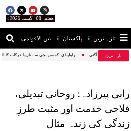
هفته, 08 اگست 2026ء
تازہ ترین
پاکستان
بین الاقوامی
؟ حیران کن حقیقت سامنے آگئی
راولپنڈی: کمسن بچی سے نازیبا حرکات کا ال
تازہ ترین
رابی پیرزادہ: روحانی تبدیلی،
فلاحی خدمت اور مثبت طرزِ
زندگی کی زندہ مثال