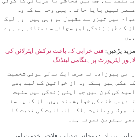
بامقصد ہے، جس میں فحاشی یا عریانی کا کوئی
عنصر نہیں پایا جاتا۔ یہی وجہ ہے کہ وہ
عوام میں تیزی سے مقبول ہو رہی ہیں اور لوگ
ان کے طرز زندگی اور سچائی سے متاثر ہو رہے
ہیں۔
مزید پڑھیں:
فنی خرابی کے باعث ترکش ایئرلائن کی
لاہور ایئرپورٹ پر ہنگامی لینڈنگ
رابی پیرزادہ نہ صرف ایک بدلی ہوئی شخصیت
کا عکس ہیں بلکہ وہ ان خواتین کے لیے بھی
امید کی کرن ہیں جو اپنی زندگی میں مثبت
تبدیلی لانے کی خواہشمند ہیں۔ ان کا یہ سفر
نہ صرف روحانیت بلکہ انسانیت کی خدمت کا
بھی بہترین نمونہ ہے۔
رابی پیرزادہ: روحانی تبدیلی، فلاحی خدمت اور