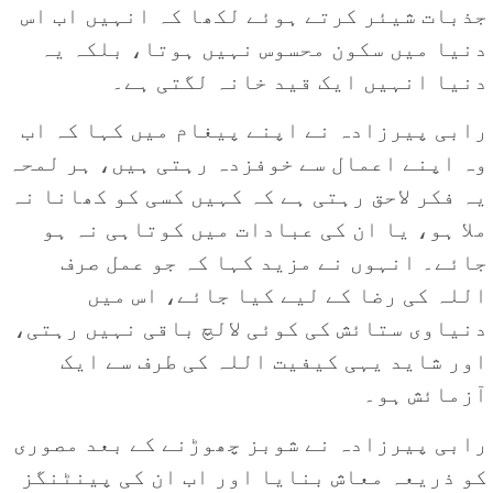
جذبات شیئر کرتے ہوئے لکھا کہ انہیں اب اس
دنیا میں سکون محسوس نہیں ہوتا، بلکہ یہ
دنیا انہیں ایک قید خانہ لگتی ہے۔
رابی پیرزادہ نے اپنے پیغام میں کہا کہ اب
وہ اپنے اعمال سے خوفزدہ رہتی ہیں، ہر لمحہ
یہ فکر لاحق رہتی ہے کہ کہیں کسی کو کھانا نہ
ملا ہو، یا ان کی عبادات میں کوتاہی نہ ہو
جائے۔ انہوں نے مزید کہا کہ جو عمل صرف
اللہ کی رضا کے لیے کیا جائے، اس میں
دنیاوی ستائش کی کوئی لالچ باقی نہیں رہتی،
اور شاید یہی کیفیت اللہ کی طرف سے ایک
آزمائش ہو۔
رابی پیرزادہ نے شوبز چھوڑنے کے بعد مصوری
کو ذریعہ معاش بنایا اور اب ان کی پینٹنگز