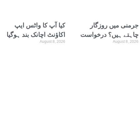
جرمنی میں روزگار
کیا آپ کا واٹس ایپ
چاہتے ہیں؟ درخواست
اکاؤنٹ اچانک بند ہوگیا
August 8, 2026
August 8, 2026
فوری جمع کروائیں
ہے؟ تو اس کی وجہ جان
لیں