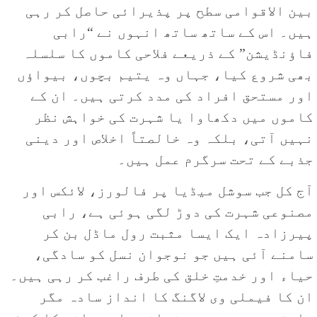
بین الاقوامی سطح پر پذیرائی حاصل کر رہی
ہیں۔ اس کے ساتھ ساتھ انہوں نے “رابی
فاؤنڈیشن” کے ذریعے فلاحی کاموں کا سلسلہ
بھی شروع کیا، جہاں وہ یتیم بچوں، بیواؤں
اور مستحق افراد کی مدد کرتی ہیں۔ ان کے
کاموں میں دکھاوا یا شہرت کی خواہش نظر
نہیں آتی، بلکہ وہ خالصتاً اخلاص اور دینی
جذبے کے تحت سرگرم عمل ہیں۔
آج کل جب سوشل میڈیا پر فالورز، لائکس اور
مصنوعی شہرت کی دوڑ لگی ہوئی ہے، رابی
پیرزادہ ایک ایسا مثبت رول ماڈل بن کر
سامنے آئی ہیں جو نوجوان نسل کو سادگی،
حیاء اور خدمتِ خلق کی طرف راغب کر رہی ہیں۔
ان کا فیملی وی لاگنگ کا انداز سادہ مگر