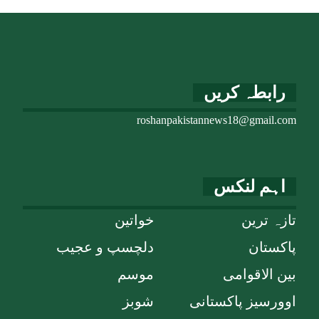
رابطہ کریں
roshanpakistannews18@gmail.com
اہم لنکس
تازہ ترین
خواتین
پاکستان
دلچسپ و عجیب
بین الاقوامی
موسم
اوورسیز پاکستانی
شوبز