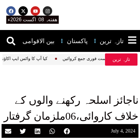
هفته, 08 اگست 2026ء
تازہ ترین
پاکستان
بین الاقوامی
زگار چاہتے ہیں؟ درخواست فوری جمع کروائیں
کیا آپ کا واٹس ایپ ا
تازہ ترین
ناجائز اسلحہ رکھنے والوں کے
خلاف کاروائی،06ملزمان گرفتار
July 4, 2024