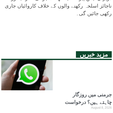
ناجائز اسلحہ رکھنے والوں کے خلاف کاروائیاں جاری
رکھی جائیں گی۔
مزید خبریں
جرمنی میں روزگار
چاہتے ہیں؟ درخواست
August 8, 2026
فوری جمع کروائیں