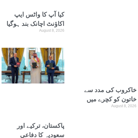
کیا آپ کا واٹس ایپ
اکاؤنٹ اچانک بند ہوگیا
August 8, 2026
ہے؟ تو اس کی وجہ جان
لیں
خاکروب کی مدد سے
خاتون کو کچرے میں
August 8, 2026
پھینکا 10 لاکھ یورو کا
لاٹری ٹکٹ واپس مل گیا
پاکستان، ترکیے اور
سعودیہ کا دفاعی