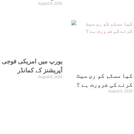
August 8, 2026
معاہدہ تینوں ملکوں
کےمفاد میں ہے،
وزیراعظم شہبازشریف
یورپ میں امریکی فوجی
آپریشنز کے کمانڈر
کیا سسٹم کو ری سیٹ
August 8, 2026
لیفٹیننٹ جنرل چارلس
کرنے کی ضرورت ہے ؟
کوسٹانزا عہدے سے
August 8, 2026
برطرف