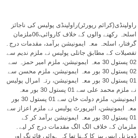
راولپنڈی(کرائم رپورٹر)راولپنڈی پولیس کی ناجائز
اسلحہ رکھنے والوں کے خلاف کاروائی،06ملزمان
گرفتار، اسلحہ معہ ایمونیشن برآمد، مقدمات درج۔
تفصیلات کے مطابق جاتلی پولیس نے ملزم ندیم سے
02 پستول 30 معہ ایمونیشن، ملزم امیر حمزہ سے
02 پستول 30 بور معہ ایمونیشن، ملزم محسن سے
01 پستول 30 بور معہ ایمونیشن، رتہ امرال پولیس
نے ملزم محمد علی سے 01 پستول 30 بور معہ
ایمونیشن، ملزم دولت خان سے 01 پستول 30 بور
معہ ایمونیشن، ائیرپورٹ پولیس نے ملزم اعزاز سے
01 پستول 30 بور معہ ایمونیشن برآمد کر کے
ملزمان کے خلاف الگ الگ مقدمات درج کر لیے۔
ڈویژنل ایس پیز کا کہنا تھا کہ ہوائی فائرنگ اور