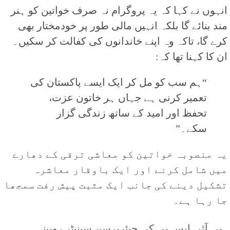
انہوں نے کہا کہ یہ پروگرام نہ صرف خواتین کو ہنر
مند بنائے گا بلکہ انہیں مالی طور پر خودمختار بھی
کرے گا، تاکہ وہ اپنے خاندانوں کی کفالت کر سکیں۔
ان کا کہنا تھا کہ:
“ہم سب کو مل کر ایک ایسے پاکستان کی
تعمیر کرنی ہے جہاں ہر خاتون عزت،
تحفظ اور امید کے ساتھ زندگی گزار
سکے۔”
یہ منصوبہ خواتین کو معاشی ترقی کے دھارے
میں شامل کرنے اور ایک باوقار معاشرہ
تشکیل دینے کی جانب ایک مثبت پیش رفت سمجھا
جا رہا ہے۔
بی آئی ایس پی کی چیئرپرسن سینیٹر روبینہ