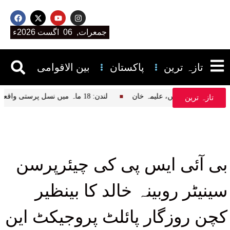
جمعرات, 06 اگست 2026ء
تازہ ترین
پاکستان
بین الاقوامی
 تفسیر قرآن پڑھتے ہیں، علیمہ خان
لندن: 18 ماہ میں نسل پرستی واقعات میں نمایاں اضافہ، نیشنل ہیلتھ سروس کا انکشاف
تازہ ترین
بی آئی ایس پی کی چیئرپرسن
سینیٹر روبینہ خالد کا بینظیر
کچن روزگار پائلٹ پروجیکٹ این