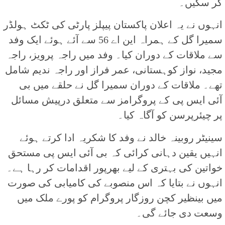
کر سکیں۔
انہوں نے یہ اعلان پاکستان پیپلز پارٹی کی ٹکٹ ہولڈر
سمیرا گل کے ہمراہ این اے 56 سے آئے ہوئے ایک وفد
سے ملاقات کے دوران کیا۔ وفد میں راجہ پرویز، راجہ
مجید، نواز کوہستانی، عمر فراز اور راجہ ندیم شامل
تھے۔ ملاقات کے دوران سمیرا گل نے حلقے میں بی
آئی ایس پی کے پروگرامز سے متعلق درپیش مسائل
پر چیئرپرسن کو آگاہ کیا۔
سینیٹر روبینہ خالد نے وفد کا شکریہ ادا کرتے ہوئے
انہیں یقین دہانی کرائی کہ بی آئی ایس پی مستحق
خواتین کی بہتری کے لیے بھرپور اقدامات کر رہا ہے۔
انہوں نے بتایا کہ اس منصوبے کی کامیابی کی صورت
میں بینظیر کچن روزگار پروگرام کو پورے ملک میں
وسعت دی جائے گی۔