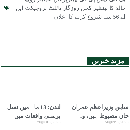
خالد کا بینظیر کچن روزگار پائلٹ پروجیکٹ این
اے 56 سے شروع کرنے کا اعلان
مزید خبریں
سابق وزیراعظم عمران
لندن: 18 ماہ میں نسل
خان مضبوط ہیں، وہ
پرستی واقعات میں
August 6, 2026
August 6, 2026
ترجمہ و تفسیر قرآن
نمایاں اضافہ، نیشنل