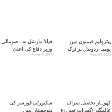
پڑھتے ہیں، علیمہ خان
ہیلتھ سروس کا
انکشاف
پیٹرولیم قیمتوں میں
فیلڈ مارشل سے صومالی
یومیہ ردوبدل پر ٹرک
وزیر دفاع کی اعلیٰ
August 6, 2026
August 6, 2026
نہیں چلاسکتے، گڈز
سطح وفد کیساتھ
ٹرانسپورٹرز اتحاد
ملاقات، دفاعی تعاون پر
گفتگو
کھوہار تحصیل سرائے
سکیورٹی فورسز کی
عالمگیر (گجرات )میں 36
بلوچستان میں