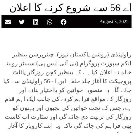
اے 56 سے شروع کرنے کا اعلان
August 3, 2025
راولپنڈی (روشن پاکستان نیوز): چیئرپرسن بینظیر
انکم سپورٹ پروگرام (بی آئی ایس پی) سینیٹر روبینہ
خالد نے اعلان کیا ہے کہ بینظیر کچن روزگار پائلٹ
پروجیکٹ کا آغاز جلد حلقہ این اے 56 راولپنڈی سے کیا
جائے گا۔ یہ منصوبہ خواتین کو بااختیار بنانے اور
روزگار کے مواقع فراہم کرنے کی جانب ایک اہم قدم
ہے، جس کے تحت خواتین کی بچیوں اور بہنوں کو
روزگار کی تربیت دی جائے گی اور سٹارٹ اپ کاسٹ
بھی فراہم کی جائے گی تاکہ وہ اپنے کاروبار کا آغاز