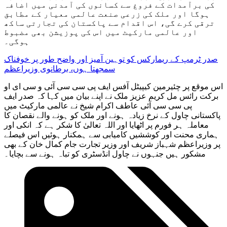
کی برآمدات کے فروغ سے کسانوں کی آمدنی میں اضافہ
ہوگا اور ملک کی زرعی صنعت عالمی معیار کے مطابق
ترقی کرے گی، اس اقدام سے پاکستان کی تجارتی ساکھ
اور عالمی مارکیٹ میں اس کی پوزیشن بھی مضبوط
ہوگی۔
صدر ٹرمپ کے ریمارکس کو توہین آمیز اور واضح طور پر خوفناک
سمجھتا ہوں، برطانوی وزیراعظم
اس موقع پر چئیرمین کیپیٹل آفس ایف پی سی سی آئی و سی ای او
برکت رائس مل کریم عزیز ملک نے اپنے بیان میں کہا کہ صدر ایف
پی سی سی آئی عاطف اکرام شیخ نے عالمی مارکیٹ میں
پاکستانی چاول کے نرخ زیادہ ہونے اور ملک کو ہونے والے نقصان کا
معاملہ ہر فورم پر اٹھایا اور اللہ تعالیٰ کا شکر ہے کہ انکی اور
ہماری محنت اور کوششیں کامیابی سے ہمکنار ہوئیں اس فیصلے
پر وزیراعظم شہباز شریف اور وزیر تجارت جام کمال خان کے بھی
مشکور ہیں جنہوں نے چاول انڈسٹری کو تباہ ہونے سے بچایا۔