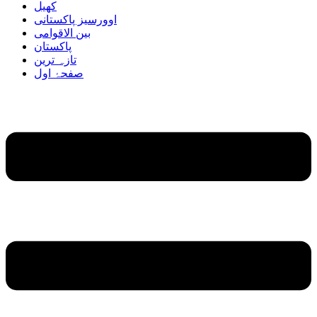
کھیل
اوورسیز پاکستانی
بین الاقوامی
پاکستان
تازہ ترین
صفحۂ اول