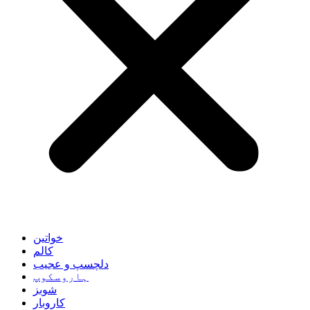
خواتین
کالم
دلچسپ و عجیب
ہاروسکوپ
شوبز
کاروبار