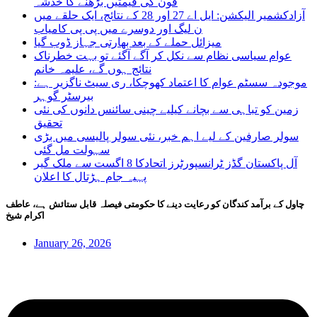
فون کی قیمتیں بڑھنے کا خدشہ
آزادکشمیر الیکشن: ایل اے 27 اور 28 کے نتائج، ایک حلقے میں
ن لیگ اور دوسرے میں پی پی کامیاب
میزائل حملے کے بعد بھارتی جہاز ڈوب گیا
عوام سیاسی نظام سے نکل کر آگے آگئے تو بہت خطرناک
نتائج ہوں گے، علیمہ خانم
موجودہ سسٹم عوام کا اعتماد کھوچکا، ری سیٹ ناگزیر ہے:
بیرسٹر گوہر
زمین کو تباہی سے بچانے کیلیے چینی سائنس دانوں کی نئی
تحقیق
سولر صارفین کے لیے اہم خبر، نئی سولر پالیسی میں بڑی
سہولت مل گئی
آل پاکستان گڈز ٹرانسپورٹرز اتحادکا 8 اگست سے ملک گیر
پہیہ جام ہڑتال کا اعلان
چاول کے برآمد کندگان کو رعایت دینے کا حکومتی فیصلہ قابل ستائش ہے، عاطف
اکرام شیخ
January 26, 2026