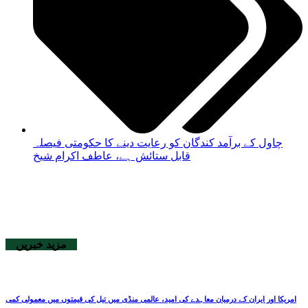
چاول کے برآمد کندگان کو رعایت دینے کا حکومتی فیصلہ
قابل ستائش ہے، عاطف اکرام شیخ
مزید خبریں
امریکا اور ایران کے درمیان معاہدے کی امید، عالمی منڈی میں تیل کی قیمتوں میں معمولی کمی