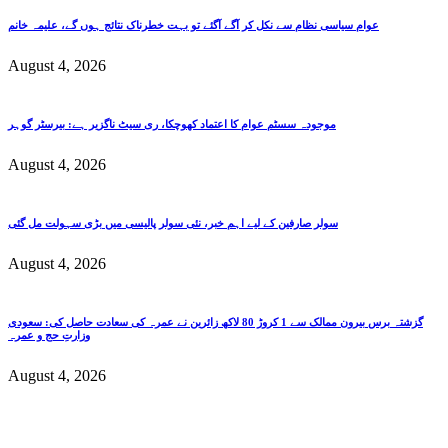
عوام سیاسی نظام سے نکل کر آگے آگئے تو بہت خطرناک نتائج ہوں گے، علیمہ خانم
August 4, 2026
موجودہ سسٹم عوام کا اعتماد کھوچکا، ری سیٹ ناگزیر ہے: بیرسٹر گوہر
August 4, 2026
سولر صارفین کے لیے اہم خبر، نئی سولر پالیسی میں بڑی سہولت مل گئی
August 4, 2026
گزشتہ برس بیرون ممالک سے 1 کروڑ 80 لاکھ زائرین نے عمرہ کی سعادت حاصل کی: سعودی
وزارتِ حج و عمرہ
August 4, 2026