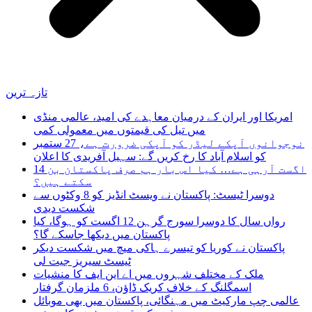
تازہ ترین
امریکا اور ایران کے درمیان معاہدے کی امید، عالمی منڈی
میں تیل کی قیمتوں میں معمولی کمی
نوجوانوں آپکے لیڈر کو آپکی ضرورت ہے، 27 ستمبر
کو اسلام آباد کا رخ کریں گے: سہیل آفریدی کا اعلان
14 اگست آرہی ہے… کیا اس بار ہم صرف پاکستان بن
سکتے ہیں؟
دوسرا ٹیسٹ: پاکستان نے ویسٹ انڈیز کو 8 وکٹوں سے
شکست دیدی
رواں سال کا دوسرا سورج گرہن 12 اگست کو ہوگا، کیا
پاکستان میں دیکھا جاسکے گا؟
پاکستان نے کوریا کو تیسرے ہاکی میچ میں شکست دیکر
ٹیسٹ سیریز جیت لی
ملک کے مختلف شہروں میں اے این ایف کا منشیات
اسمگلنگ کے خلاف کریک ڈاؤن، 6 ملزمان گرفتار
عالمی چپ مارکیٹ میں مہنگائی، پاکستان میں بھی موبائل