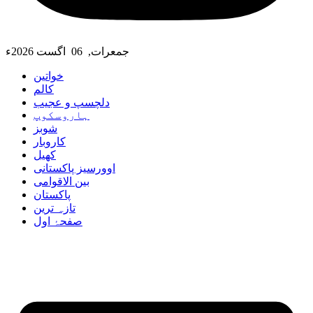
جمعرات, 06 اگست 2026ء
خواتین
کالم
دلچسپ و عجیب
ہاروسکوپ
شوبز
کاروبار
کھیل
اوورسیز پاکستانی
بین الاقوامی
پاکستان
تازہ ترین
صفحۂ اول