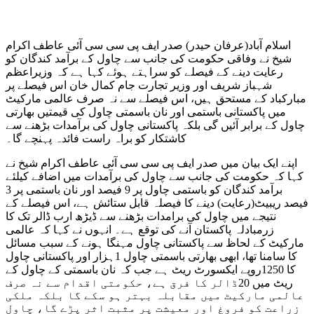
اسلام آباد(عرفان حیدر) صدر ایف پی سی سی آئی عاطف اکرام
شیخ نے وفاقی حکومت کی جانب سے چاول کے برآمد کندگان کو
رعایت دینے کے فیصلے کو سراہتے ہوئے کہا ہے کہ وزیراعظم
شہباز شریف اور وزیر تجارت جام کمال خان اس فیصلے پر
مبارکباد کے مستحق ہیں، اس فیصلے سے نہ صرف عالمی مارکیٹ
میں پاکستانی باستمی اور نان باسمتی چاول کی قیمتیں بھارتی
چاول کے برابر آئیں گی بلکہ پاکستانی چاول کی برآمدات بڑھنے سے
کاشتکار کو براہ راست فائدہ پہنچے گا۔
اپنے ایک بیان میں صدر ایف پی سی سی آئی عاطف اکرام شیخ نے
کہا کہ حکومت کی جانب سے چاول کی برآمدات میں اضافے کیلئے
برآمد کندگان کو باستمی چاول پر 9 فیصد اور نان باستمی پر 3
فیصد ریبیٹ(رعایت) دینے کا فیصلہ قابل ستائش ہے، اس فیصلے کے
نتیجے میں چاول کی برامدات بڑھنے سے ڈیڑھ ارب ڈالر تک کا
زرمبادلہ پاکستان آنے کی توقع ہے۔ انہوں نے کہا کہ عالمی
مارکیٹ کے لحاظ سے پاکستانی چاول مہنگا ہونے کے سبب مسائل
کا سامنا تھا، ابھی بھارتی باسمتی چاول 1ہزار اور پاکستانی چاول
کا 1250روپے ایکسورٹ ریٹ ہے جب کہ نان باسمتی کے چاول کے
ریٹ میں 20ڈالر کا فرق ہے، حکومتی اقدام سے نہ صرف
عالمی مارکیٹ میں مقابلہ بہتر ہو سکے گا بلکہ ملکی
زراعت کو فروغ اور معیشت پر مثبت اثر پڑے گا، چاول