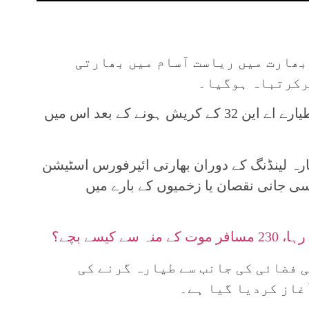
بھارت میں ریاست آسام میں بھارتی
رکرتباہ ہوگیا۔
بھارتی میڈیا کے مطابق ٹرانسپورٹ طیارے اے این 32 کے کریش ہونے کے بعد اس میں
یارہ لینڈنگ کے دوران بھارتی ائیرفورس اسٹیشن
سی جانی نقصان یا زخمیوں کے بارے میں
 فضائی کی جانب سے طیارہ گرنے کی
غاز کردیا گیا ہے۔