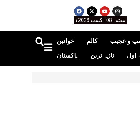
هفته, 08 اگست 2026ء
پ و عجیب
کالم
خواتین
اول
تازہ ترین
پاکستان