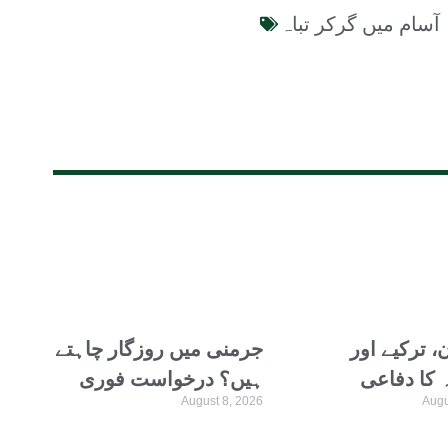
آسام میں گرکر تباہ
، ترکیے اور
جرمنی میں روزگار چاہتے
 کا دفاعی
ہیں؟ درخواست فوری
August 8, 2026
Augu
 تینوں ملکوں
جمع کروائیں
 میں ہے،