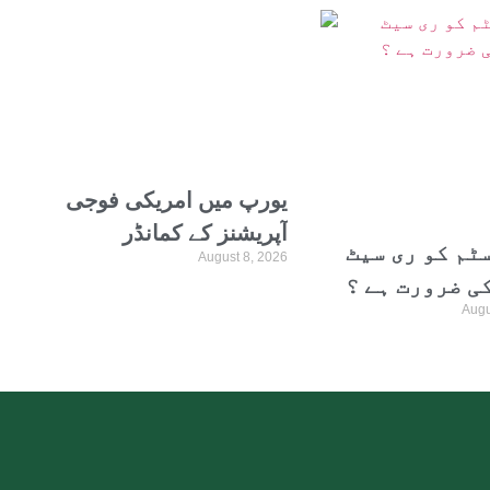
ظم شہبازشریف
یورپ میں امریکی فوجی
آپریشنز کے کمانڈر
ٹم کو ری سیٹ
August 8, 2026
لیفٹیننٹ جنرل چارلس
ی ضرورت ہے ؟
کوسٹانزا عہدے سے
Augu
برطرف