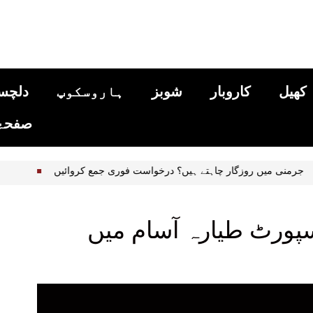
کھیل
کاروبار
شوبز
ہاروسکوپ
دلچس
صفحۂ 
ف
جرمنی میں روزگار چاہتے ہیں؟ درخواست فوری جمع کروائیں
سپورٹ طیارہ آسام میں