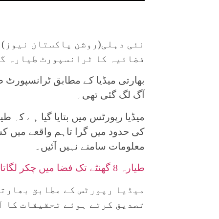
نئی دہلی(روشن پاکستان نیوز) 
فضائیہ کا ٹرانسپورٹ طیارہ گ
آگ لگ گئی تھی۔
میڈیا رپورٹس میں بتایا گیا ہے کہ ط
کی حدود میں گرا تاہم واقعے میں ک
معلومات سامنے نہیں آئیں۔
طیارہ 8 گھنٹے تک فضا میں چکر لگاتا رہا، 230 مسافر موت کے منہ سے کیسے بچے؟
میڈیا رپورٹس کے مطابق بھارتی
تصدیق کرتے ہوئے تحقیقات کا آ