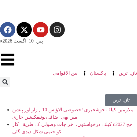
پیر, 10 اگست 2026ء
تازہ ترین
پاکستان
بین الاقوامی
تازہ ترین
ملازمین کیلئے خوشخبری !خصوصی الاؤنس 10 ہزار اور پنشن
میں بھی اضافہ،نوٹیفکیشن جاری
حج 2027ء کیلئے درخواستوں، اخراجات وصولی کے طریقہ کار
کو حتمی شکل دیدی گئی