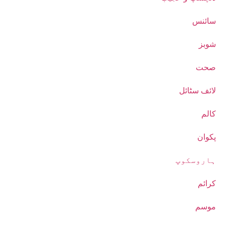
سائنس
شوبز
صحت
لائف سٹائل
کالم
پکوان
ہاروسکوپ
کرائم
موسم