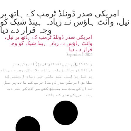
امریکی صدر ڈونلڈ ٹرمپ کے ہاتھ پر
نیل، وائٹ ہاؤس نے زیادہ ہینڈ شیک کو
وجہ قرار دے دیا
امریکی صدر ڈونلڈ ٹرمپ کے ہاتھ پر نیل،
وائٹ ہاؤس نے زیادہ ہینڈ شیک کو وجہ
قرار دے دیا
September 1, 2025
واشنگٹن(روشن پاکستان نیوز) امریکی صدر
ڈونلڈ ٹرمپ کے زیادہ ہاتھ ملانے کی وجہ سے ہاتھ
پر نیل پڑ گئے۔ غیر ملکی خبر رساں ایجنسی کے
مطابق امریکی صدر ڈونلڈ ٹرمپ کے ہاتھ پر نیل
نے ان کی صحت سے متعلق کئی سوالات کو جنم دیا
ہے۔ امریکی صدر کے ہاتھ