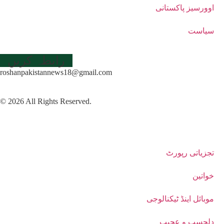
اوورسیز پاکستانی
سیاست
رابطہ کریں
roshanpakistannews18@gmail.com
© 2026 All Rights Reserved.
تجزیاتی رپورٹ
خواتین
موبائل اینڈ ٹیکنالوجی
دلچسپ و عجیب