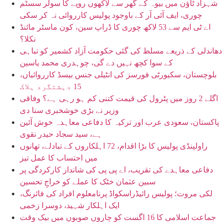
شہزاد ٹاؤن میں بیوہ کے گھر سے لاکھوں روپے کا سولر سسٹم
چوری، ایف آئی آر کے باوجود پولیس کارروائی نہ کر سکی
اے ٹی ایم سے 53 لاکھ چوری کا ڈراپ سین، کون ماسٹر مائنڈ
نکلا؟
دھاندلی کے ذریعے مسلط کی گئی حکومت آزاد کشمیر کو تباہی
کے سوا کچھ نہیں دے گی، چوہدری محمد یاسین
بلوچستان، سکیورٹی فورسز کی انٹیلی جنس بیسڈ کارروائیاں،
15 دہشتگرد ہلاک
اگلے 2 روز میں پٹرول کی قیمت کتنی کم ہو رہی ہے؟ وفاقی
وزیر نے بڑی خوشخبری سنا دی
پاکستان، سعودی عرب اور ترکیہ کا دفاعی معاہدہ خوش آئین
ہے، سید سجاد حیدر نقوی
راولپنڈی پولیس کا بڑا اقدام، 72 اہلکاروں کے تبادلے، تھانوں
میں احتساب کا عمل تیز
دفاعی معاہدے کی تقریب، اے پی پی کی شاندار کارکردگی پر
سبین عثمان خٹک کا عملے کو خراجِ تحسین
لکی مروت؛ پولیس رائیڈراسکواڈ پرنامعلوم افراد کی فائرنگ،
ایک اہلکار شہید، دوسرا زخمی
جماعت اسلامی کا 16 اگست کو چاروں صوبوں میں بیک وقت