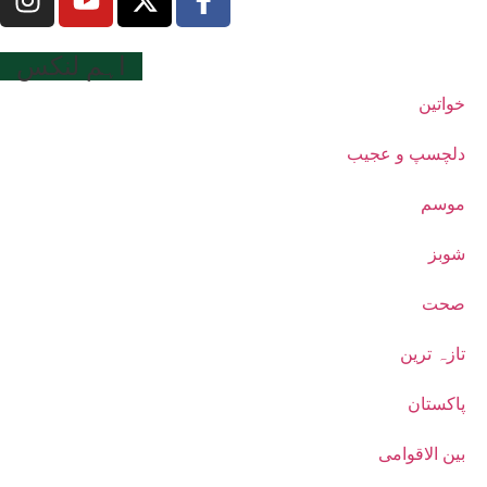
اہم لنکس
خواتین
دلچسپ و عجیب
موسم
شوبز
صحت
تازہ ترین
پاکستان
بین الاقوامی