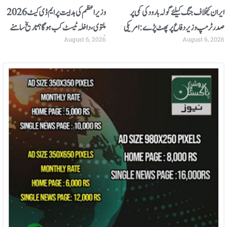
ایران کیخلاف جنگ کیلئے گولہ بارود کی کمی پر
وزیراعظم کی ہدایت پر ایم ڈی کیٹ 2026
صدر ٹرمپ وزیر دفاع پر پھٹ پڑے: امریکی
ملتوی، داخلہ ٹیسٹ کب ہوگا؟ تاریخ سامنے
August 6, 2026
August 6, 2026
اخبار
آگئی