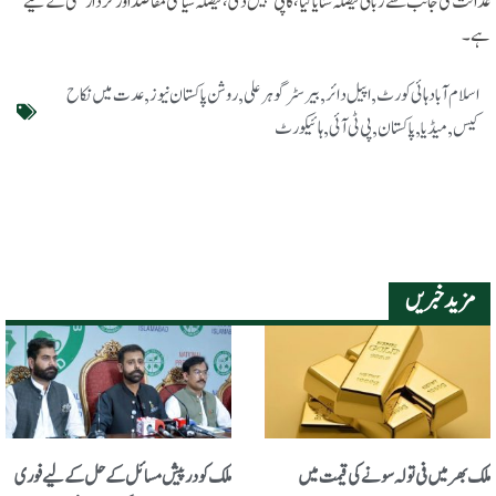
عدالت کی جانب سے زبانی فیصلہ سنایا گیا ، کاپی نہیں دی، فیصلہ سیاسی مقاصد اور کردار کشی کےلیے
ہے۔
اسلام آباد ہائی کورٹ
,
اپیل دائر
,
بیرسٹر گوہر علی
,
روشن پاکستان نیوز
,
عدت میں نکاح
کیس
,
میڈیا
,
پاکستان
,
پی ٹی آئی
,
ہائیکورٹ
مزید خبریں
ملک بھر میں فی تولہ سونے کی قیمت میں
ملک کو درپیش مسائل کے حل کے لیے فوری