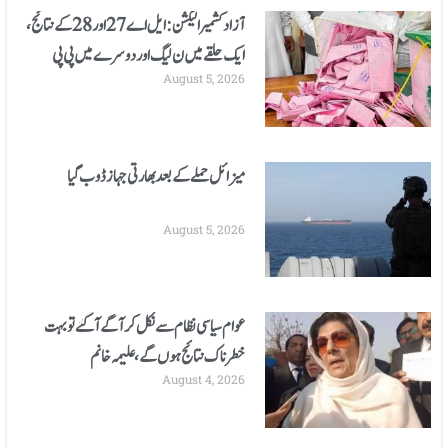
آزادکشمیر الیکشن: ایل اے 27 اور 28 کے نتائج،
ایک حلقے میں ن لیگ اور دوسرے میں پی پی
August 5, 2026
کامیاب
میزائل حملے کے بعد بھارتی جہاز ڈوب گیا
August 5, 2026
عوام سیاسی نظام سے نکل کر آگے آگئے تو بہت
خطرناک نتائج ہوں گے، علیمہ خانم
August 4, 2026