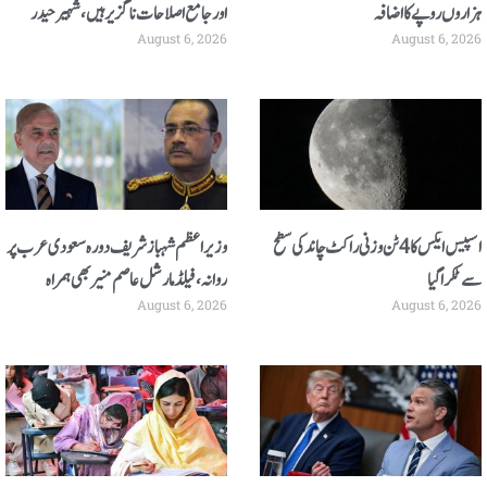
ہزاروں روپے کا اضافہ
اور جامع اصلاحات ناگزیر ہیں، شہیر حیدر
August 6, 2026
August 6, 2026
سیالوی
اسپیس ایکس کا 4 ٹن وزنی راکٹ چاند کی سطح
وزیر اعظم شہباز شریف دورہ سعودی عرب پر
سے ٹکرا گیا
روانہ، فیلڈ مارشل عاصم منیر بھی ہمراہ
August 6, 2026
August 6, 2026