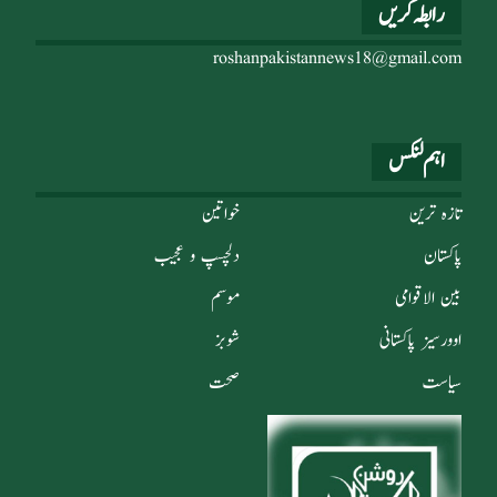
رابطہ کریں
roshanpakistannews18@gmail.com
اہم لنکس
تازہ ترین
خواتین
پاکستان
دلچسپ و عجیب
بین الاقوامی
موسم
اوورسیز پاکستانی
شوبز
سیاست
صحت