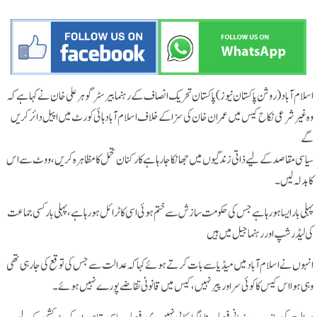
اسلام آباد(روشن پاکستان نیوز)پاکستان تحریک انصاف کے رہنما بیرسٹر گوہر علی خان نے کہاہے کہ
وہ غیر شرعی نکاح کیس میں عمران خان کی سزا کے خلاف اسلام آباد ہائی کورٹ میں اپیل دائر کریں
گے
سیاسی مقاصد کے لیے ذاتی زندگیوں میں جھانکا جارہا ہے کارکنان تحمل کا مظاہرہ کریں، ووٹ سے اس
کا بدلہ لیں۔
پہلی بارایسا ہو رہا ہےجس کی حکومت سازش سےختم ہوئی اسی کا ٹرائل ہورہاہے، پہلی بار کسی جماعت
کی لیڈرشپ اور رہنما جیل میں ہیں
انہوں نے اسلام آباد میں میڈیا سے بات کرتے ہوئے کہا کہ عدالت سے جس کی توقع کی جارہی تھی
وہی ہوا اس کیس کا کوئی سر اور پیر نہیں، کیس میں قانونی تقاضے پورے نہیں ہوئے۔