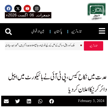
جمعرات, 06 اگست 2026ء
تازہ ترین
پاکستان
بین الاقوامی
ونے کی قیمت میں ہزاروں روپے کا اضافہ
ملک کو درپیش مسائل کے حل کے لیے فوری اور جامع اصلاحات ناگزیر ہیں، شہیر حیدر سیال
تازہ ترین
عدت میں نکاح کیس،پی ٹی آئی نے ہائیکورٹ میں اپیل
دائر کرنیکااعلان کر دیا
February 3, 2024