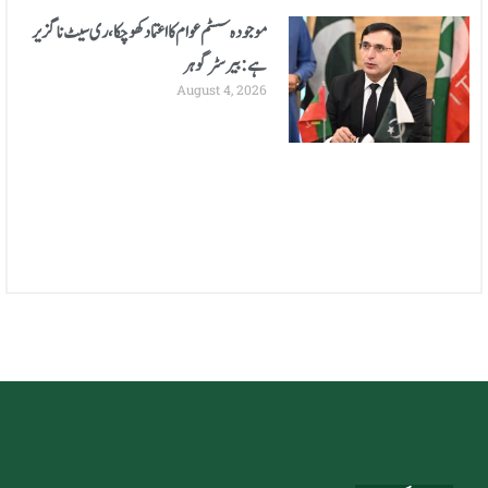
موجودہ سسٹم عوام کا اعتماد کھوچکا، ری سیٹ ناگزیر
ہے: بیرسٹر گوہر
August 4, 2026