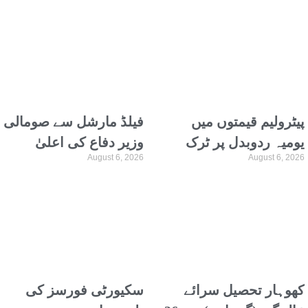
پڑھتے ہیں، علیمہ خان
ہیلتھ سروس کا
انکشاف
پیٹرولیم قیمتوں میں
فیلڈ مارشل سے صومالی
یومیہ ردوبدل پر ٹرک
وزیر دفاع کی اعلیٰ
August 6, 2026
August 6, 2026
نہیں چلاسکتے، گڈز
سطح وفد کیساتھ
ٹرانسپورٹرز اتحاد
ملاقات، دفاعی تعاون پر
گفتگو
کھوہار تحصیل سرائے
سکیورٹی فورسز کی