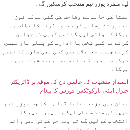
لیے منفرد یوزر نیم منتخب کرسکیں گے۔
میٹا کی جانب سے وضاحت کی گئی ہے کہ فون
نمبرز تک رسائی کو محدود کرنے کا مطلب یہ
ہوگا کہ واٹس ایپ کے کسی گروپ کو جوائن
کرنے یا کسی شخص یا ادارے کو پہلی بار میسج
کرنے جیسے معاملات میں کسی بھی صارف کا نمبر
دیگر صارفین کے ساتھ خود بخود شیئر نہیں
ہوگا۔
انسدادِ منشیات کے عالمی دن کے موقع پر ڈائریکٹر
جنرل اینٹی نارکوٹکس فورس کا پیغام
بیان میں مزید بتایا گیا ہے کہ جب یوزر نیم
فیچر کی مدد سے آپ ایک باریوزر نیم کا
انتخاب کرلیں گے تو پھر جو کوئی بھی واٹس
ایپ پر رابطہ کرنا چاہے اسے آپ کا صحیح