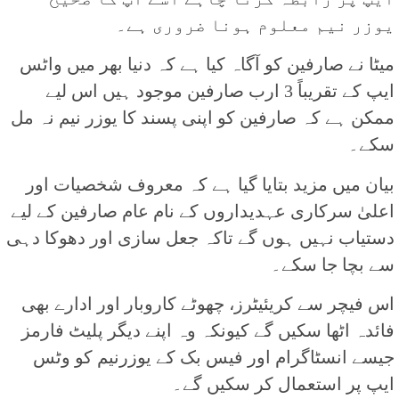
یوزر نیم معلوم ہونا ضروری ہے۔
میٹا نے صارفین کو آگاہ کیا ہے کہ دنیا بھر میں واٹس
ایپ کے تقریباً 3 ارب صارفین موجود ہیں اس لیے
ممکن ہے کہ صارفین کو اپنی پسند کا یوزر نیم نہ مل
سکے۔
بیان میں مزید بتایا گیا ہے کہ معروف شخصیات اور
اعلیٰ سرکاری عہدیداروں کے نام عام صارفین کے لیے
دستیاب نہیں ہوں گے تاکہ جعل سازی اور دھوکا دہی
سے بچا جا سکے۔
اس فیچر سے کریئیٹرز، چھوٹے کاروبار اور ادارے بھی
فائدہ اٹھا سکیں گے کیونکہ وہ اپنے دیگر پلیٹ فارمز
جیسے انسٹاگرام اور فیس بک کے یوزرنیم کو وٹس
ایپ پر استعمال کر سکیں گے۔