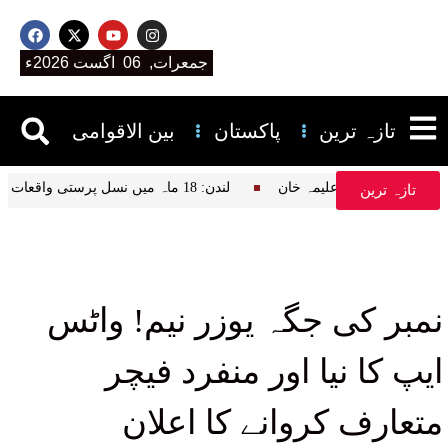
جمعرات, 06 اگست 2026ء
تازہ ترین
پاکستان
بین الاقوامی
یر قرآن پڑھتے ہیں، علیمہ خان
لندن: 18 ماہ میں نسل پرستی واقعات میں نمایاں اضافہ، نیشنل ہیلتھ سروس کا انکشاف
تازہ ترین
نمبر کی جگہ یوزر نیم! واٹس
ایپ کا نیا اور منفرد فیچر
متعارف کروانے کا اعلان