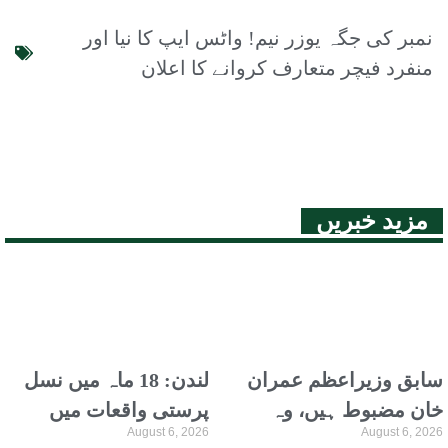
نمبر کی جگہ یوزر نیم! واٹس ایپ کا نیا اور
منفرد فیچر متعارف کروانے کا اعلان
مزید خبریں
سابق وزیراعظم عمران
لندن: 18 ماہ میں نسل
خان مضبوط ہیں، وہ
پرستی واقعات میں
August 6, 2026
August 6, 2026
ترجمہ و تفسیر قرآن
نمایاں اضافہ، نیشنل