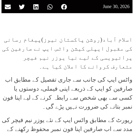
June 30, 2026
اسلام آباد(روشن پاکستان نیوز)پیغام رسانی
کی مقبول ایپلی کیشن واٹس ایپ نے صارفین کی
پرائیویسی کے لیے نیا یوزر نیم فیچر
متعارف کروانے کا اعلان کیا ہے۔
واٹس ایپ کی جانب سے جاری تفصیل کے مطابق اب
صارفین کو ایپ کے ذریعے اپنی فیملی، دوستوں یا
کسی سے بھی شخص سے رابطہ کرنے کے لیے اپنا فون
نمبر بتانے کی ضرورت نہیں پڑے گی۔
رپورٹ کے مطابق واٹس ایپ کے نئے یوزر نیم فیچر کی
مدد سے اب صارفین اپنا فون نمبر محفوظ رکھنے کے