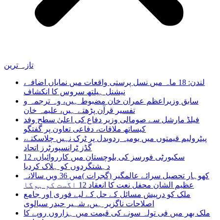
تازہ ترین
لندن: 18 ماہ میں نسل پرستی واقعات میں نمایاں اضافہ،
نیشنل ہیلتھ سروس کا انکشاف
سابق وزیراعظم عمران خان مضبوط ہیں، وہ ترجمہ و
تفسیر قرآن پڑھتے ہیں، علیمہ خان
فیلڈ مارشل سے صومالی وزیر دفاع کی اعلیٰ سطح وفد
کیساتھ ملاقات، دفاعی تعاون پر گفتگو
پیٹرولیم قیمتوں میں یومیہ ردوبدل پر ٹرک نہیں چلاسکتے،
گڈز ٹرانسپورٹرز اتحاد
سکیورٹی فورسز کی بلوچستان میں کارروائیاں، 12
دہشتگردوں کو ہلاک کردیا
کھوہار تحصیل سرائے عالمگیر (گجرات )میں 36 ویں سالانہ
عظیم الشان محفل نعت کا انعقاد 12 اگست کو ہوگا
ملک کو درپیش مسائل کے حل کے لیے فوری اور جامع
اصلاحات ناگزیر ہیں، شہیر حیدر سیالوی
ملک بھر میں فی تولہ سونے کی قیمت میں ہزاروں روپے کا