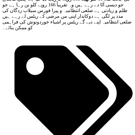
جو دیسی آٹا دے رہے ہیں وہ تقریباً 166 روپے کلو بن رہا ہے جو
ظلم و زیادتی ہے ضلعی انتظامیہ و پیرا فورس سیلاب زدگان کی
مدد پر لگی ہے دوکاندار اپنی من مرضی کے ریٹس لے رہے ہیں
ضلعی انتظامیہ اپنے دیے گے ریٹس پر اشیاء خوردونوش کی فراہمی
کو ممکن بنائے۔