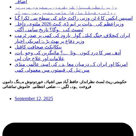
اضافہ
وزیر اعظم شہباز شریف دورہ سعودی عرب پر
روانہ، فیلڈ مارشل عاصم منیر بھی ہمراہ
اسپیس ایکس کا 4 ٹن وزنی راکٹ چاند کی سطح سے ٹکرا گیا
وزیراعظم کی ہدایت پر ایم ڈی کیٹ 2026 ملتوی، داخلہ
ٹیسٹ کب ہوگا؟ تاریخ سامنے آگئی
ایران کیخلاف جنگ کیلئے گولہ بارود کی کمی پر صدر ٹرمپ
وزیر دفاع پر پھٹ پڑے: امریکی اخبار
پیکاایکٹ صحافت کاقتل
آدھے سر کا درد کیوں ہوتا ہے؟ مائیگرین کی وجوہات،
علامات اور علاج جان لیں
امریکا اور ایران کے درمیان معاہدے کی امید، عالمی منڈی
میں تیل کی قیمتوں میں معمولی کمی
حکومتی ریٹ لسٹ نظرانداز، حافظ آباد میں اشیائے خوردونوش مہنگے داموں
فروخت ہونے لگیں — ضلعی انتظامیہ خاموش تماشائی
September 12, 2025