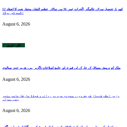
کھوہار تحصیل سرائے عالمگیر (گجرات )میں 36 ویں سالانہ عظیم الشان محفل نعت کا انعقاد 12
اگست کو ہوگا
August 6, 2026
تازہ ترین
ملک کو درپیش مسائل کے حل کے لیے فوری اور جامع اصلاحات ناگزیر ہیں، شہیر حیدر سیالوی
August 6, 2026
وزیر اعظم شہباز شریف دورہ سعودی عرب پر روانہ، فیلڈ مارشل عاصم منیر
بھی ہمراہ
August 6, 2026
وزیراعظم کی ہدایت پر ایم ڈی کیٹ 2026 ملتوی، داخلہ ٹیسٹ کب ہوگا؟ تاریخ سامنے آگئی