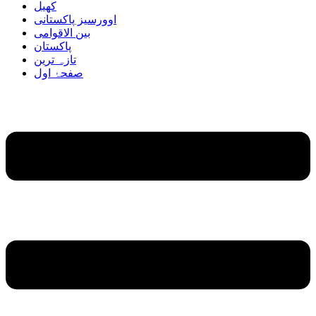
کھیل
اوورسیز پاکستانی
بین الاقوامی
پاکستان
تازہ ترین
صفحۂ اول