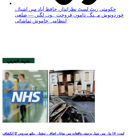
حکومتی ریٹ لسٹ نظرانداز، حافظ آباد میں اشیائے
خوردونوش مہنگے داموں فروخت ہونے لگیں — ضلعی
انتظامیہ خاموش تماشائی
مزید خبریں
لندن: 18 ماہ میں نسل پرستی واقعات میں نمایاں اضافہ، نیشنل ہیلتھ سروس کا انکشاف