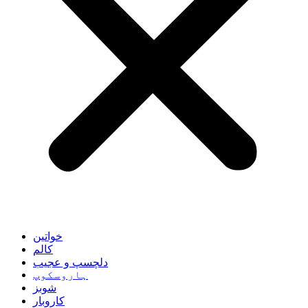
خواتین
کالم
دلچسپ و عجیب
ہاروسکوپ
شوبز
کاروبار