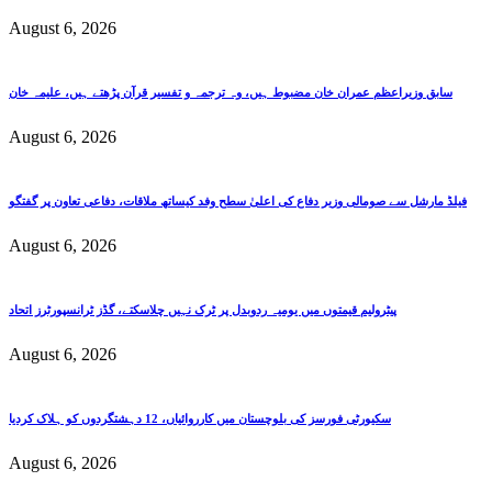
August 6, 2026
سابق وزیراعظم عمران خان مضبوط ہیں، وہ ترجمہ و تفسیر قرآن پڑھتے ہیں، علیمہ خان
August 6, 2026
فیلڈ مارشل سے صومالی وزیر دفاع کی اعلیٰ سطح وفد کیساتھ ملاقات، دفاعی تعاون پر گفتگو
August 6, 2026
پیٹرولیم قیمتوں میں یومیہ ردوبدل پر ٹرک نہیں چلاسکتے، گڈز ٹرانسپورٹرز اتحاد
August 6, 2026
سکیورٹی فورسز کی بلوچستان میں کارروائیاں، 12 دہشتگردوں کو ہلاک کردیا
August 6, 2026