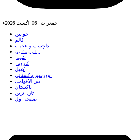
جمعرات, 06 اگست 2026ء
خواتین
کالم
دلچسپ و عجیب
ہاروسکوپ
شوبز
کاروبار
کھیل
اوورسیز پاکستانی
بین الاقوامی
پاکستان
تازہ ترین
صفحۂ اول