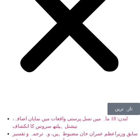
تازہ ترین
لندن: 18 ماہ میں نسل پرستی واقعات میں نمایاں اضافہ،
نیشنل ہیلتھ سروس کا انکشاف
سابق وزیراعظم عمران خان مضبوط ہیں، وہ ترجمہ و تفسیر