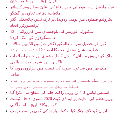
قرآن پڑھتے ہیں، علیمہ خان
فیلڈ مارشل سے صومالی وزیر دفاع کی اعلیٰ سطح وفد کیساتھ
ملاقات، دفاعی تعاون پر گفتگو
پیٹرولیم قیمتوں میں یومیہ ردوبدل پر ٹرک نہیں چلاسکتے، گڈز
ٹرانسپورٹرز اتحاد
سکیورٹی فورسز کی بلوچستان میں کارروائیاں، 12
دہشتگردوں کو ہلاک کردیا
کھوہار تحصیل سرائے عالمگیر (گجرات )میں 36 ویں سالانہ
عظیم الشان محفل نعت کا انعقاد 12 اگست کو ہوگا
ملک کو درپیش مسائل کے حل کے لیے فوری اور جامع اصلاحات
ناگزیر ہیں، شہیر حیدر سیالوی
ملک بھر میں فی تولہ سونے کی قیمت میں ہزاروں روپے کا
اضافہ
وزیر اعظم شہباز شریف دورہ سعودی عرب پر روانہ،
فیلڈ مارشل عاصم منیر بھی ہمراہ
اسپیس ایکس کا 4 ٹن وزنی راکٹ چاند کی سطح سے ٹکرا گیا
وزیراعظم کی ہدایت پر ایم ڈی کیٹ 2026 ملتوی، داخلہ ٹیسٹ
کب ہوگا؟ تاریخ سامنے آگئی
ایران کیخلاف جنگ کیلئے گولہ بارود کی کمی پر صدر ٹرمپ