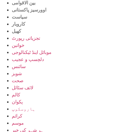
بین الاقوامی
اوورسیز پاکستانی
سیاست
کاروبار
کھیل
تجزیاتی رپورٹ
خواتین
موبائل اینڈ ٹیکنالوجی
دلچسپ و عجیب
سائنس
شوبز
صحت
لائف سٹائل
کالم
پکوان
ہاروسکوپ
کرائم
موسم
ہر شہر کی خبر