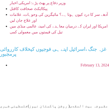
وزیر دفاع پر پھٹ پڑے: امریکی اخبار
پیکاایکٹ صحافت کاقتل
آدھے سر کا درد کیوں ہوتا ہے؟ مائیگرین کی وجوہات، علامات
اور علاج جان لیں
امریکا اور ایران کے درمیان معاہدے کی امید، عالمی منڈی میں
تیل کی قیمتوں میں معمولی کمی
غزہ جنگ ،اسرائیل اپنے ہی فوجیوں کیخلاف کارروائی
پرمجبور
February 13, 2024
مقبوضہ بیت المقدس( روشن پاکستان نیوز)فلسطینی شہری