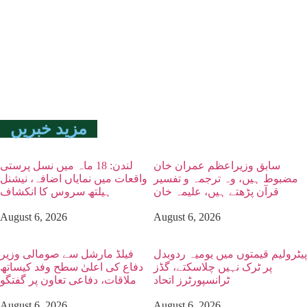
مزید خبریں
سابق وزیراعظم عمران خان
لندن: 18 ماہ میں نسل پرستی
مضبوط ہیں، وہ ترجمہ و تفسیر
واقعات میں نمایاں اضافہ، نیشنل
قرآن پڑھتے ہیں، علیمہ خان
ہیلتھ سروس کا انکشاف
August 6, 2026
August 6, 2026
پیٹرولیم قیمتوں میں یومیہ ردوبدل
فیلڈ مارشل سے صومالی وزیر
پر ٹرک نہیں چلاسکتے، گڈز
دفاع کی اعلیٰ سطح وفد کیساتھ
ٹرانسپورٹرز اتحاد
ملاقات، دفاعی تعاون پر گفتگو
August 6, 2026
August 6, 2026