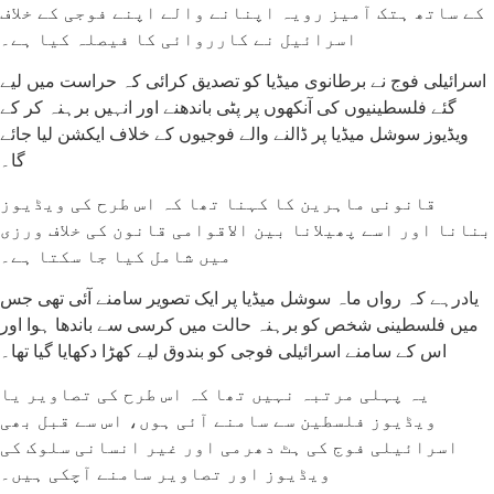
کے ساتھ ہتک آمیز رویہ اپنانے والے اپنے فوجی کے خلاف
اسرائیل نے کارروائی کا فیصلہ کیا ہے۔
اسرائیلی فوج نے برطانوی میڈیا کو تصدیق کرائی کہ حراست میں لیے
گئے فلسطینیوں کی آنکھوں پر پٹی باندھنے اور انہیں برہنہ کر کے
ویڈیوز سوشل میڈیا پر ڈالنے والے فوجیوں کے خلاف ایکشن لیا جائے
گا۔
قانونی ماہرین کا کہنا تھا کہ اس طرح کی ویڈیوز
بنانا اور اسے پھیلانا بین الاقوامی قانون کی خلاف ورزی
میں شامل کیا جا سکتا ہے۔
یادرہے کہ رواں ماہ سوشل میڈیا پر ایک تصویر سامنے آئی تھی جس
میں فلسطینی شخص کو برہنہ حالت میں کرسی سے باندھا ہوا اور
اس کے سامنے اسرائیلی فوجی کو بندوق لیے کھڑا دکھایا گیا تھا۔
یہ پہلی مرتبہ نہیں تھا کہ اس طرح کی تصاویر یا
ویڈیوز فلسطین سے سامنے آئی ہوں، اس سے قبل بھی
اسرائیلی فوج کی ہٹ دھرمی اور غیر انسانی سلوک کی
ویڈیوز اور تصاویر سامنے آچکی ہیں۔