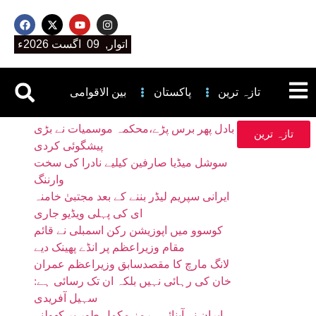
اتوار, 09 اگست 2026ء
تازہ ترین
پاکستان
بین الاقوامی
بادل پھر برس پڑے،محکمہ موسمیات نے بڑی
تازہ ترین
پیشگوئی کردی
سوشل میڈیا صارفین کیلیے نادرا کی سخت
وارننگ
ایرانی سپریم لیڈر بننے کے بعد مجتبیٰ خامنہ
ای کی پہلی ویڈیو جاری
کوسوو میں اپوزیشن رکن اسمبلی نے قائم
مقام وزیراعظم پر انڈے پھینک دیے
لانگ مارچ کا مقصدسابق وزیراعظم عمران
خان کی رہائی نہیں بلکہ ان تک رسائی ہے:
سہیل آفریدی
ایران نے آبنائے ہرمز مکمل طور پر کھولنے