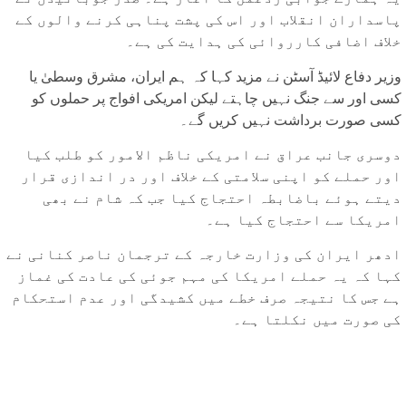
پاسداران انقلاب اور اس کی پشت پناہی کرنے والوں کے
خلاف اضافی کارروائی کی ہدایت کی ہے۔
وزیر دفاع لائیڈ آسٹن نے مزید کہا کہ ہم ایران، مشرق وسطیٰ یا
کسی اور سے جنگ نہیں چاہتے لیکن امریکی افواج پر حملوں کو
کسی صورت برداشت نہیں کریں گے۔
دوسری جانب عراق نے امریکی ناظم الامور کو طلب کیا
اور حملے کو اپنی سلامتی کے خلاف اور در اندازی قرار
دیتے ہوئے باضابطہ احتجاج کیا جب کہ شام نے بھی
امریکا سے احتجاج کیا ہے۔
ادھر ایران کی وزارت خارجہ کے ترجمان ناصر کنانی نے
کہا کہ یہ حملے امریکا کی مہم جوئی کی عادت کی غماز
ہے جس کا نتیجہ صرف خطے میں کشیدگی اور عدم استحکام
کی صورت میں نکلتا ہے۔