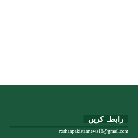
رابطہ کریں
roshanpakistannews18@gmail.com