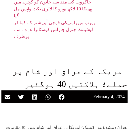
خاکروب کی مدد سے خاتون کو کچرے میں
پھینکا 10 لاکھ یورو کا لاٹری ٹکٹ واپس مل
گیا
یورپ میں امریکی فوجی آپریشنز کے کمانڈر
لیفٹیننٹ جنرل چارلس کوسٹانزا عہدے سے
برطرف
امریکا کے عراق اور شام پر
حملے؛ ہلاکتیں 40 ہوگئیں
February 4, 2024
بغداد/ دمشق(نیوز ڈیسک) امریکا نے عراق اور شام میں 85 مقامات