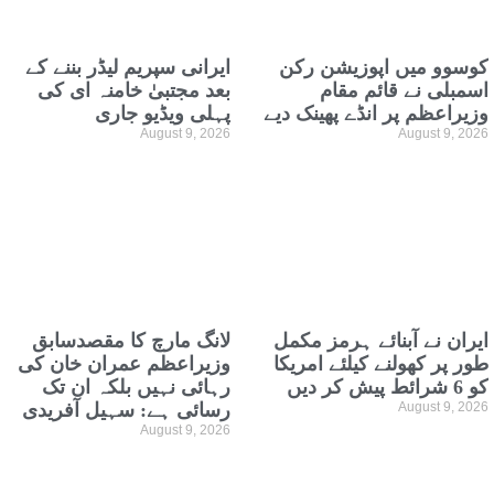
کوسوو میں اپوزیشن رکن
ایرانی سپریم لیڈر بننے کے
اسمبلی نے قائم مقام
بعد مجتبیٰ خامنہ ای کی
وزیراعظم پر انڈے پھینک دیے
پہلی ویڈیو جاری
August 9, 2026
August 9, 2026
ایران نے آبنائے ہرمز مکمل
لانگ مارچ کا مقصدسابق
طور پر کھولنے کیلئے امریکا
وزیراعظم عمران خان کی
کو 6 شرائط پیش کر دیں
رہائی نہیں بلکہ ان تک
August 9, 2026
رسائی ہے: سہیل آفریدی
August 9, 2026