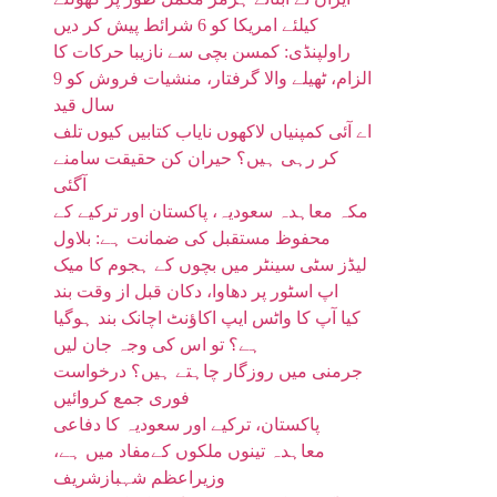
کیلئے امریکا کو 6 شرائط پیش کر دیں
راولپنڈی: کمسن بچی سے نازیبا حرکات کا
الزام، ٹھیلے والا گرفتار، منشیات فروش کو 9
سال قید
اے آئی کمپنیاں لاکھوں نایاب کتابیں کیوں تلف
کر رہی ہیں؟ حیران کن حقیقت سامنے
آگئی
مکہ معاہدہ سعودیہ، پاکستان اور ترکیے کے
محفوظ مستقبل کی ضمانت ہے: بلاول
لیڈز سٹی سینٹر میں بچوں کے ہجوم کا میک
اپ اسٹور پر دھاوا، دکان قبل از وقت بند
کیا آپ کا واٹس ایپ اکاؤنٹ اچانک بند ہوگیا
ہے؟ تو اس کی وجہ جان لیں
جرمنی میں روزگار چاہتے ہیں؟ درخواست
فوری جمع کروائیں
پاکستان، ترکیے اور سعودیہ کا دفاعی
معاہدہ تینوں ملکوں کےمفاد میں ہے،
وزیراعظم شہبازشریف