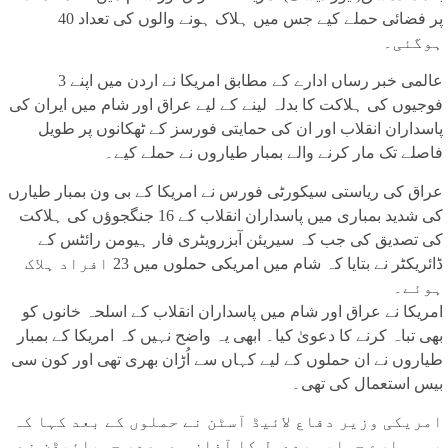
پر فضائی حملے کیے جس میں ہلاک ہونے والوں کی تعداد 40
ہوگئی۔
عالمی خبر رساں ادارے کے مطابق امریکا نے اردن میں اپنے 3
فوجیوں کی ہلاکت کا بدلہ لینے کے لیے عراق اور شام میں ایران کی
پاسداران انقلاب اور ان کی حمایتی فورسز کے ٹھکانوں پر طویل
فاصلے تک مار کرنے والے بمبار طیاروں نے حملے کیے۔
عراق کی ریاستی سیکورٹی فورس نے امریکا کے بی ون بمبار طیارں
کی شدید بمباری میں پاسداران انقلاب کے 16 جنگجوؤں کی ہلاکت
کی تصدیق کی جب کہ سیریئن آبزرویٹری فار ہیومن رائٹس کے
ڈائریکٹر نے بتایا کہ شام میں امریکی حملوں میں 23 افراد ہلاک
ہوئے۔
امریکا نے عراق اور شام میں پاسداران انقلاب کے اسلحہ خانوں کو
بھی تباہ کرنے کا دعویٰ کیا۔ ابھی یہ واضح نہیں کہ امریکا کے بمبار
طیاروں نے ان حملوں کے لیے کہاں سے اُڑان بھری تھی اور کون سی
بیس استعمال کی تھی۔
امریکی وزیر دفاع لائیڈ آسٹن نے حملوں کے بعد کہا کہ
یہ ہمارے جوابی ردعمل کا آغاز ہے۔ صدر جوبائیڈن نے