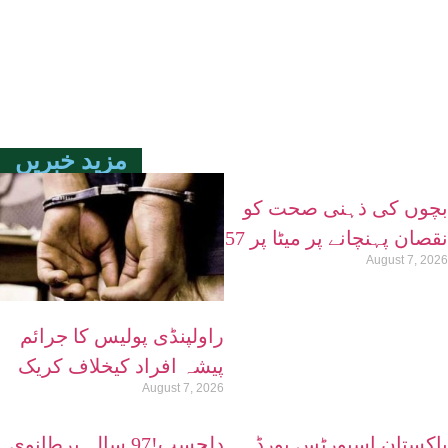
مزید خبریں
بچوں کی ذہنی صحت کو
نقصان پہنچانے پر میٹا پر 57
August 7, 2026
کروڑ ڈالرز کا جرمانہ عائد
راولپنڈی پولیس کا جرائم
پیشہ افراد کیخلاف کریک
August 7, 2026
ڈاؤن، دو مختلف مقدمات
میں مطلوب ملزمان گرفتار
پاکستان اسپورٹس بورڈ
دلچسپ!97 سالہ برطانوی