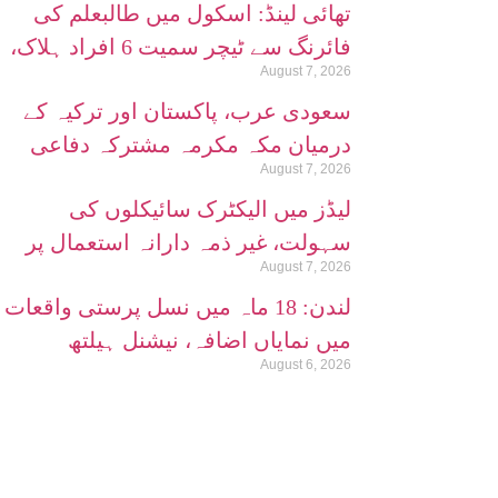
تھائی لینڈ: اسکول میں طالبعلم کی
فائرنگ سے ٹیچر سمیت 6 افراد ہلاک،
August 7, 2026
حملہ آور نے خودکشی کرلی
سعودی عرب، پاکستان اور ترکیہ کے
درمیان مکہ مکرمہ مشترکہ دفاعی
August 7, 2026
معاہدہ طے پا گیا
لیڈز میں الیکٹرک سائیکلوں کی
سہولت، غیر ذمہ دارانہ استعمال پر
August 7, 2026
سوالات اٹھنے لگے
لندن: 18 ماہ میں نسل پرستی واقعات
میں نمایاں اضافہ، نیشنل ہیلتھ
August 6, 2026
سروس کا انکشاف