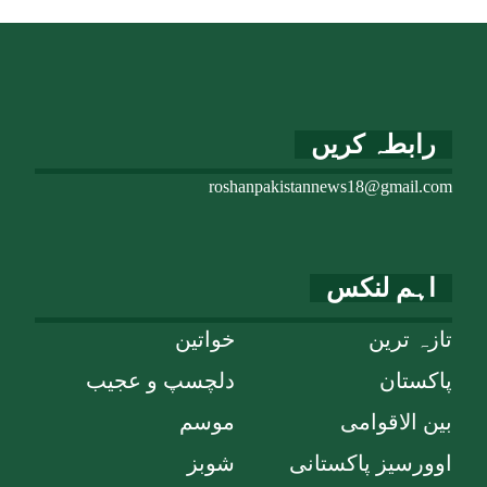
رابطہ کریں
roshanpakistannews18@gmail.com
اہم لنکس
تازہ ترین
خواتین
پاکستان
دلچسپ و عجیب
بین الاقوامی
موسم
اوورسیز پاکستانی
شوبز