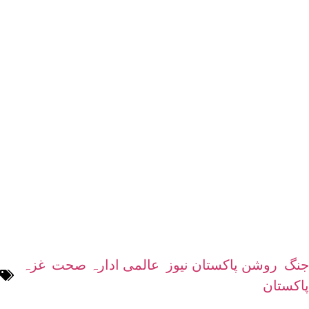
جاسکتی۔ ان کا کہنا تھا کہ جنگ کا متبادل تلاش کرنا
کچھ مشکل نہیں۔ سوال صرف نیت اور ارادے کا
ہے،ٹیڈروز گیبریسس نے بچپن میں جنگ کی تباہ کاریاں
دیکھیں اور جھیلٰیں اور انکے بچوں نے بھی 1998 تا 2000
اریٹیریا سے ایتھوپیا کے درمیان سرحدی جنگ
کے دوران بنکر میں چھپ کر جان بچائی،دوسری
طرف اقوام متحدہ میں اسرائیل کے سفیر میراؤ
ایلون شہر نے انتہائی ڈھٹائی کا مظاہرہ
کرتے ہوئے عالمی ادارہ صحت کے ڈائریکٹر
جنرل کی گفتگو کو قائدانہ صلاحیت کا فقدان
اور ادارے کی ناکامی قرار دیا ہے۔
جنگ
,
روشن پاکستان نیوز
,
عالمی ادارہ صحت
,
غزہ
,
پاکستان