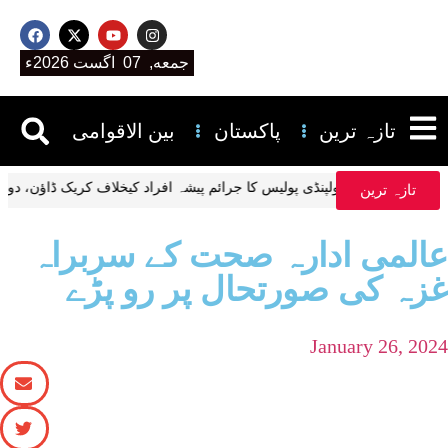
جمعه, 07 اگست 2026ء
تازہ ترین
پاکستان
بین الاقوامی
راولپنڈی پولیس کا جرائم پیشہ افراد کیخلاف کریک ڈاؤ
تازہ ترین
عالمی ادارہ صحت کے سربراہ
غزہ کی صورتحال پر رو پڑے
January 26, 2024