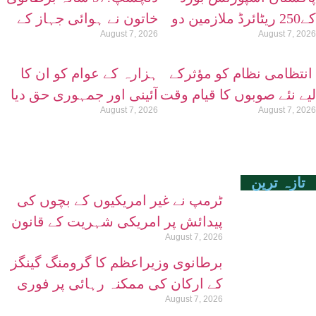
کے250 ریٹائرڈ ملازمین دو
خاتون نے ہوائی جہاز کے
August 7, 2026
August 7, 2026
ماہ سے پنشن سے محروم
پروں پر ’واک‘ کر کے اپنا
ہی عالمی ریکارڈ توڑ دیا
انتظامی نظام کو مؤثرکے
ہزارہ کے عوام کو ان کا
لیے نئے صوبوں کا قیام وقت
آئینی اور جمہوری حق دیا
August 7, 2026
August 7, 2026
کی اہم ضرورت ہے، شیخ
جائے، سردار گوہر زمان
مختار احمد اعوان
کڑلال
تازہ ترین
ٹرمپ نے غیر امریکیوں کے بچوں کی
پیدائش پر امریکی شہریت کے قانون
August 7, 2026
کو محدود کردیا
برطانوی وزیراعظم کا گرومنگ گینگز
کے ارکان کی ممکنہ رہائی پر فوری
August 7, 2026
نظر ثانی کا حکم