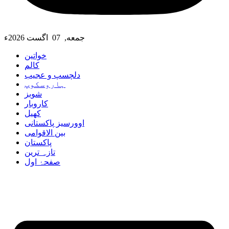
جمعه, 07 اگست 2026ء
خواتین
کالم
دلچسپ و عجیب
ہاروسکوپ
شوبز
کاروبار
کھیل
اوورسیز پاکستانی
بین الاقوامی
پاکستان
تازہ ترین
صفحۂ اول