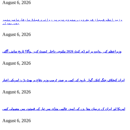
August 6, 2026
وزیر اعظم شہباز شریف دورہ سعودی عرب پر روانہ، فیلڈ مارشل عاصم منیر
بھی ہمراہ
August 6, 2026
وزیراعظم کی ہدایت پر ایم ڈی کیٹ 2026 ملتوی، داخلہ ٹیسٹ کب ہوگا؟ تاریخ سامنے آگئی
August 6, 2026
ایران کیخلاف جنگ کیلئے گولہ بارود کی کمی پر صدر ٹرمپ وزیر دفاع پر پھٹ پڑے: امریکی اخبار
August 6, 2026
امریکا اور ایران کے درمیان معاہدے کی امید، عالمی منڈی میں تیل کی قیمتوں میں معمولی کمی
August 6, 2026