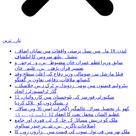
تازہ ترین
لندن: 18 ماہ میں نسل پرستی واقعات میں نمایاں اضافہ،
نیشنل ہیلتھ سروس کا انکشاف
سابق وزیراعظم عمران خان مضبوط ہیں، وہ ترجمہ و
تفسیر قرآن پڑھتے ہیں، علیمہ خان
فیلڈ مارشل سے صومالی وزیر دفاع کی اعلیٰ سطح وفد
کیساتھ ملاقات، دفاعی تعاون پر گفتگو
پیٹرولیم قیمتوں میں یومیہ ردوبدل پر ٹرک نہیں چلاسکتے،
گڈز ٹرانسپورٹرز اتحاد
سکیورٹی فورسز کی بلوچستان میں کارروائیاں، 12
دہشتگردوں کو ہلاک کردیا
کھوہار تحصیل سرائے عالمگیر (گجرات )میں 36 ویں سالانہ
عظیم الشان محفل نعت کا انعقاد 12 اگست کو ہوگا
ملک کو درپیش مسائل کے حل کے لیے فوری اور جامع
اصلاحات ناگزیر ہیں، شہیر حیدر سیالوی
ملک بھر میں فی تولہ سونے کی قیمت میں ہزاروں روپے کا