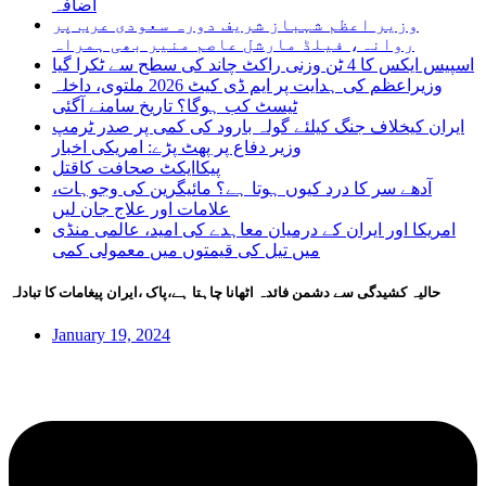
اضافہ
وزیر اعظم شہباز شریف دورہ سعودی عرب پر
روانہ، فیلڈ مارشل عاصم منیر بھی ہمراہ
اسپیس ایکس کا 4 ٹن وزنی راکٹ چاند کی سطح سے ٹکرا گیا
وزیراعظم کی ہدایت پر ایم ڈی کیٹ 2026 ملتوی، داخلہ
ٹیسٹ کب ہوگا؟ تاریخ سامنے آگئی
ایران کیخلاف جنگ کیلئے گولہ بارود کی کمی پر صدر ٹرمپ
وزیر دفاع پر پھٹ پڑے: امریکی اخبار
پیکاایکٹ صحافت کاقتل
آدھے سر کا درد کیوں ہوتا ہے؟ مائیگرین کی وجوہات،
علامات اور علاج جان لیں
امریکا اور ایران کے درمیان معاہدے کی امید، عالمی منڈی
میں تیل کی قیمتوں میں معمولی کمی
حالیہ کشیدگی سے دشمن فائدہ اٹھانا چاہتا ہے،پاک ،ایران پیغامات کا تبادلہ
January 19, 2024