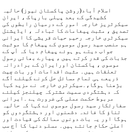
اسلام آباد(روشن پاکستان نیوز) حالیہ
کشیدگی کے بعد پہلی بارپاک ، ایران
سیکرٹریز خارجہ امور کے درمیان رابطوں کی
تصدیق ، مثبت پیغامات کا تبادلہ ، ایڈیشنل
سیکرٹری خارجہ رحیم حیات قریشی کا ایرانی
ہم منصب سید رسول موسوی کے پیغام کا موثبت
جواب دیتے ہو ہوئے پیغام دیا کہ آپ کے
جذبات کی قدر کرتے ہیں ، پیارے بھائی رسول
موسوی ، پاکستان اورایران کے برادرانہ
تعلقات ہیں۔ مثبت اقدامات اور بات چیت
ذریعے ہی تمام مسائل حل کرنے کیلئے آگے
بڑھنا ہوگا،۔سیکرٹری خارجہ نے مزید کہا
کہ دہشتگردی سمیت مشترکہ چیلنجز کیلئے
مربوط حکمت عملی کی ضرورت ہے ۔ایرانی
سفارتکار سید رسول موسوی نے کہا کہ حالیہ
تناؤ کا فائدہ دشمنوں اور دہشتگردوں کو
ہوگا اور یہ بات دونوں ممالک کی قیادت اور
اعلیٰ حکام جانتے ہیں۔ مسلم دنیا کا آج سب