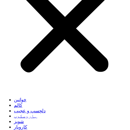
خواتین
کالم
دلچسپ و عجیب
ہاروسکوپ
شوبز
کاروبار