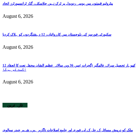
پیٹرولیم قیمتوں میں یومیہ ردوبدل پر ٹرک نہیں چلاسکتے، گڈز ٹرانسپورٹرز اتحاد
August 6, 2026
سکیورٹی فورسز کی بلوچستان میں کارروائیاں، 12 دہشتگردوں کو ہلاک کردیا
August 6, 2026
کھوہار تحصیل سرائے عالمگیر (گجرات )میں 36 ویں سالانہ عظیم الشان محفل نعت کا انعقاد 12
اگست کو ہوگا
August 6, 2026
تازہ ترین
ملک کو درپیش مسائل کے حل کے لیے فوری اور جامع اصلاحات ناگزیر ہیں، شہیر حیدر سیالوی