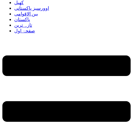
کھیل
اوورسیز پاکستانی
بین الاقوامی
پاکستان
تازہ ترین
صفحۂ اول