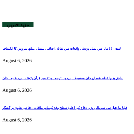
مزید خبریں
لندن: 18 ماہ میں نسل پرستی واقعات میں نمایاں اضافہ، نیشنل ہیلتھ سروس کا انکشاف
August 6, 2026
سابق وزیراعظم عمران خان مضبوط ہیں، وہ ترجمہ و تفسیر قرآن پڑھتے ہیں، علیمہ خان
August 6, 2026
فیلڈ مارشل سے صومالی وزیر دفاع کی اعلیٰ سطح وفد کیساتھ ملاقات، دفاعی تعاون پر گفتگو
August 6, 2026