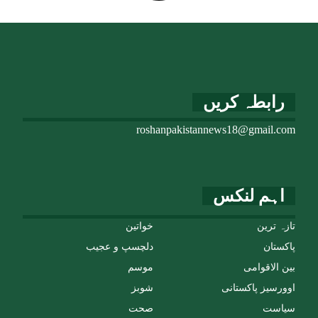
رابطہ کریں
roshanpakistannews18@gmail.com
اہم لنکس
تازہ ترین
خواتین
پاکستان
دلچسپ و عجیب
بین الاقوامی
موسم
اوورسیز پاکستانی
شوبز
سیاست
صحت