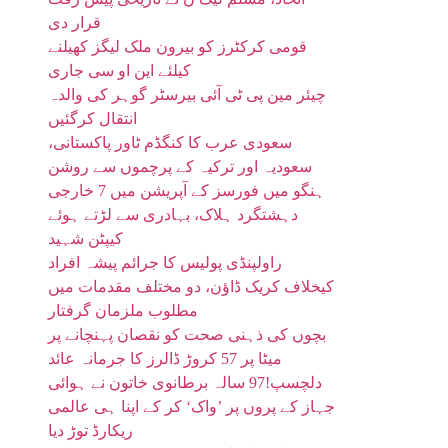
قرار دی
قومی کرکٹرز کو بیرون ملک لیگز کھیلنے
کیلئے این او سی جاری
چیئر مین پی ٹی آئی بیرسٹر گوہر کی والدہ
انتقال کرگئیں
سعودی عرب کا کنگڈم ٹاور پاکستانی،
سعودیہ اور ترکیہ کے پرچموں سے روشن
ہنگو میں فورسز کے آپریشن میں 7 خارجی
دہشتگرد ہلاک، بہادری سے لڑتے ہوئے
کیپٹن شہید
راولپنڈی پولیس کا جرائم پیشہ افراد
کیخلاف کریک ڈاؤن، دو مختلف مقدمات میں
مطلوب ملزمان گرفتار
بچوں کی ذہنی صحت کو نقصان پہنچانے پر
میٹا پر 57 کروڑ ڈالرز کا جرمانہ عائد
دلچسپ!97 سالہ برطانوی خاتون نے ہوائی
جہاز کے پروں پر ’واک‘ کر کے اپنا ہی عالمی
ریکارڈ توڑ دیا