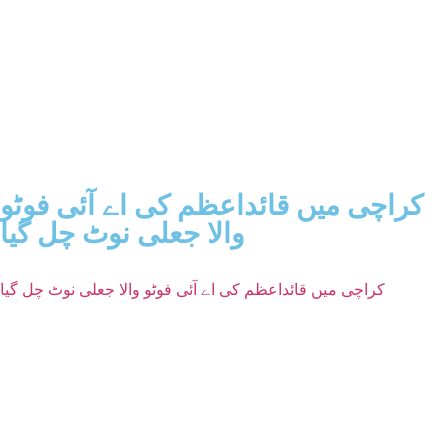
کراچی میں قائداعظم کی اے آئی فوٹو
والا جعلی نوٹ چل گیا
کراچی میں قائداعظم کی اے آئی فوٹو والا جعلی نوٹ چل گیا
May 30, 2026
کراچی (روشن پاکستان نیوز) شہرِ قائد میں جعلی کرنسی چلانے کا
ایک اور ایسا انوکھا واقعہ سامنے آیا ہے، جس نے دکانداروں سمیت
سوشل میڈیا صارفین کو بھی حیران کر دیا ہے۔ حال ہی میں سوشل
میڈیا پر وائرل ہونے والی ایک ویڈیو میں دیکھا جا سکتا ہے کہ ایک