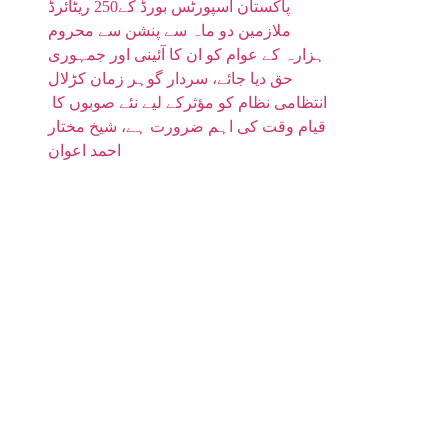
پاکستان اسپورٹس بورڈ کے250 ریٹائرڈ
ملازمین دو ماہ سے پنشن سے محروم
ہزارہ کے عوام کو ان کا آئینی اور جمہوری
حق دیا جائے، سردار گوہر زمان کڑلال
انتظامی نظام کو مؤثرکے لیے نئے صوبوں کا
قیام وقت کی اہم ضرورت ہے، شیخ مختار
احمد اعوان