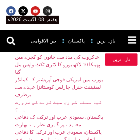
هفته, 08 اگست 2026ء
تازہ ترین
پاکستان
بین الاقوامی
خاکروب کی مدد سے خاتون کو کچرے میں
تازہ ترین
پھینکا 10 لاکھ یورو کا لاٹری ٹکٹ واپس مل
گیا
یورپ میں امریکی فوجی آپریشنز کے کمانڈر
لیفٹیننٹ جنرل چارلس کوسٹانزا عہدے سے
برطرف
کیا سسٹم کو ری سیٹ کرنے کی ضرورت
ہے ؟
پاکستان، سعودی عرب اور ترکیے کے دفاعی
معاہدے پر گہری نظر ہے: بھارت
پاکستان، سعودی عرب اور ترکیہ کا دفاعی
اتحاد، مسلم لیگ ن نے تاریخی پیش رفت