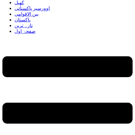
کھیل
اوورسیز پاکستانی
بین الاقوامی
پاکستان
تازہ ترین
صفحۂ اول