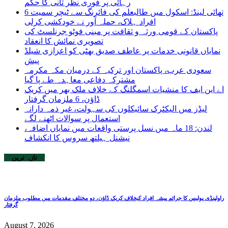
رہائی پر فوری نظر ثانی کا حکم
تھائی لینڈ: اسکول میں طالبعلم کی فائرنگ سے ٹیچر سمیت 6
افراد ہلاک، حملہ آور نے خودکشی کرلی
پاکستان کے قومی ورثہ و ثقافت پر مبنی فوٹو جرنلسٹ کی
تصویری نمائش کا انعقاد
نمایاں قانونی خدمات پر عاطف صدیق بھٹی کو اعزازی شیلڈ
پیش
سعودی عرب، پاکستان اور ترکیہ کے درمیان مکہ مکرمہ
مشترکہ دفاعی معاہدہ طے پا گیا
اے این ایف کا منشیات اسمگلنگ کے خلاف ملک بھر میں کریک
ڈاؤن، 6 ملزمان گرفتار
لیڈز میں الیکٹرک سائیکلوں کی سہولت، غیر ذمہ دارانہ
استعمال پر سوالات اٹھنے لگے
لندن: 18 ماہ میں نسل پرستی واقعات میں نمایاں اضافہ،
نیشنل ہیلتھ سروس کا انکشاف
تازہ ترین
راولپنڈی پولیس کا جرائم پیشہ افراد کیخلاف کریک ڈاؤن، دو مختلف مقدمات میں مطلوب ملزمان
گرفتار
August 7, 2026