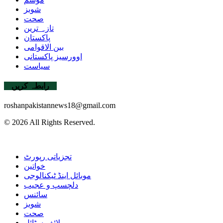
شوبز
صحت
تازہ ترین
پاکستان
بین الاقوامی
اوورسیز پاکستانی
سیاست
رابطہ کریں
roshanpakistannews18@gmail.com
© 2026 All Rights Reserved.
تجزیاتی رپورٹ
خواتین
موبائل اینڈ ٹیکنالوجی
دلچسپ و عجیب
سائنس
شوبز
صحت
لائف سٹائل