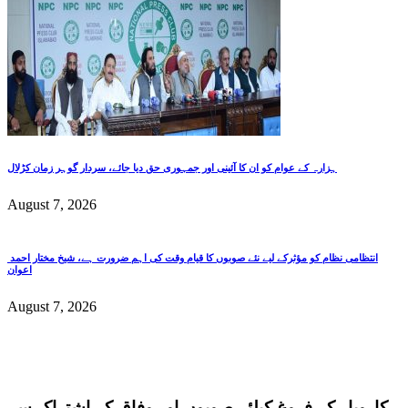
ہزارہ کے عوام کو ان کا آئینی اور جمہوری حق دیا جائے، سردار گوہر زمان کڑلال
August 7, 2026
انتظامی نظام کو مؤثرکے لیے نئے صوبوں کا قیام وقت کی اہم ضرورت ہے، شیخ مختار احمد
اعوان
August 7, 2026
کاروبار کے فروغ کیلئے صوبوں اور وفاق کے اشتراک سے