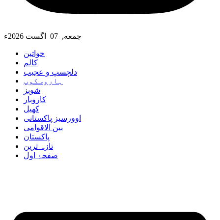
جمعه, 07 اگست 2026ء
خواتین
کالم
دلچسپ و عجیب
ہاروسکوپ
شوبز
کاروبار
کھیل
اوورسیز پاکستانی
بین الاقوامی
پاکستان
تازہ ترین
صفحۂ اول