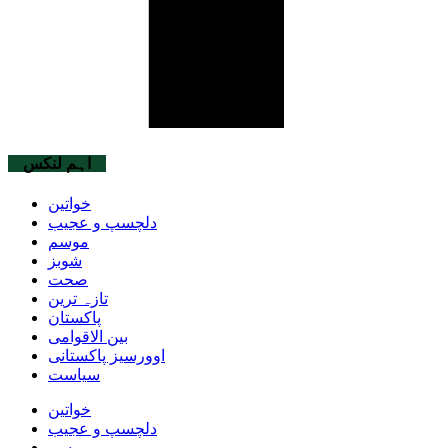
اہم لنکس
خواتین
دلچسپ و عجیب
موسم
شوبز
صحت
تازہ ترین
پاکستان
بین الاقوامی
اوورسیز پاکستانی
سیاست
خواتین
دلچسپ و عجیب
موسم