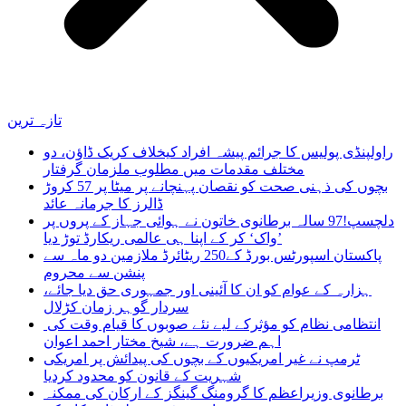
تازہ ترین
راولپنڈی پولیس کا جرائم پیشہ افراد کیخلاف کریک ڈاؤن، دو
مختلف مقدمات میں مطلوب ملزمان گرفتار
بچوں کی ذہنی صحت کو نقصان پہنچانے پر میٹا پر 57 کروڑ
ڈالرز کا جرمانہ عائد
دلچسپ!97 سالہ برطانوی خاتون نے ہوائی جہاز کے پروں پر
’واک‘ کر کے اپنا ہی عالمی ریکارڈ توڑ دیا
پاکستان اسپورٹس بورڈ کے250 ریٹائرڈ ملازمین دو ماہ سے
پنشن سے محروم
ہزارہ کے عوام کو ان کا آئینی اور جمہوری حق دیا جائے،
سردار گوہر زمان کڑلال
انتظامی نظام کو مؤثرکے لیے نئے صوبوں کا قیام وقت کی
اہم ضرورت ہے، شیخ مختار احمد اعوان
ٹرمپ نے غیر امریکیوں کے بچوں کی پیدائش پر امریکی
شہریت کے قانون کو محدود کردیا
برطانوی وزیراعظم کا گرومنگ گینگز کے ارکان کی ممکنہ