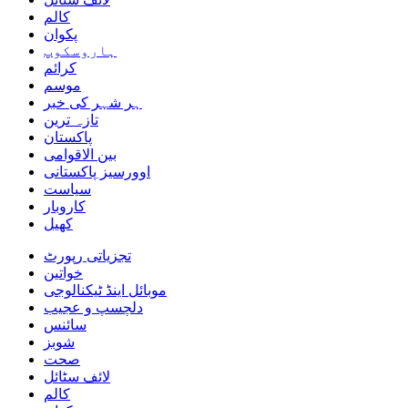
کالم
پکوان
ہاروسکوپ
کرائم
موسم
ہر شہر کی خبر
تازہ ترین
پاکستان
بین الاقوامی
اوورسیز پاکستانی
سیاست
کاروبار
کھیل
تجزیاتی رپورٹ
خواتین
موبائل اینڈ ٹیکنالوجی
دلچسپ و عجیب
سائنس
شوبز
صحت
لائف سٹائل
کالم