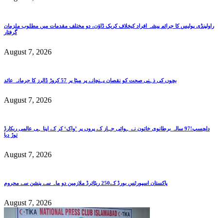
راولپنڈی پولیس کا جرائم پیشہ افراد کیخلاف کریک ڈاؤن، دو مختلف مقدمات میں مطلوب ملزمان
گرفتار
August 7, 2026
بچوں کی ذہنی صحت کو نقصان پہنچانے پر میٹا پر 57 کروڑ ڈالرز کا جرمانہ عائد
August 7, 2026
دلچسپ!97 سالہ برطانوی خاتون نے ہوائی جہاز کے پروں پر ’واک‘ کر کے اپنا ہی عالمی ریکارڈ
توڑ دیا
August 7, 2026
پاکستان اسپورٹس بورڈ کے250 ریٹائرڈ ملازمین دو ماہ سے پنشن سے محروم
August 7, 2026