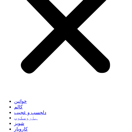
خواتین
کالم
دلچسپ و عجیب
ہاروسکوپ
شوبز
کاروبار