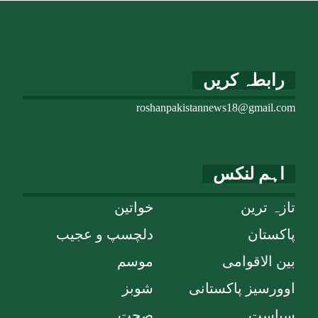
رابطہ کریں
roshanpakistannews18@gmail.com
اہم لنکس
تازہ ترین
خواتین
پاکستان
دلچسپ و عجیب
بین الاقوامی
موسم
اوورسیز پاکستانی
شوبز
سیاست
صحت