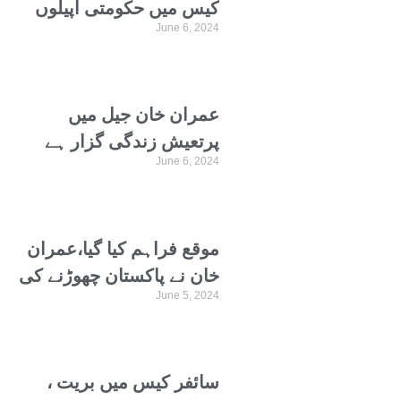
کیس میں حکومتی اپیلوں
June 6, 2024
پر فیصلہ محفوظ، مکمل
کارروائی کی تفصیلات،
دیکھیں
عمران خان جیل میں
پرتعیش زندگی گزار ہے
June 6, 2024
ہیں، عمران خان کے سیل
کی تصاویر سامنے آنے کے
بعد عظمیٰ بخاری کا
موقع فراہم کیا گیا،عمران
ردِعمل سامنے آ گیا
خان نے پاکستان چھوڑنے کی
June 5, 2024
پیشکش سے انکار کردیا،
عارف علوی کا دعویٰ
سائفر کیس میں بریت ،