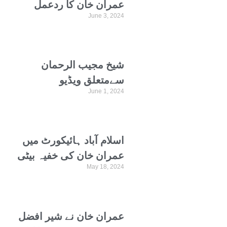
عمران خان کا ردعمل
June 3, 2024
سامنے آ گیا
شیخ مجیب الرحمان
سےمتعلق ویڈیو
June 1, 2024
معاملہ،عمران خان کے بعد
3پی ٹی آئی رہنما کو ایف
آئی اے طلب، نوٹس جاری
اسلام آباد ہائیکورٹ میں
عمران خان کی خفیہ بیٹی
May 18, 2024
ٹیریان وائٹ کے خلاف
درخواست پر سماعت، نیا
بینچ تشکیل دے دیا گیا
عمران خان نے شیر افضل