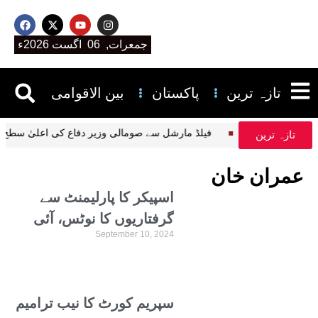
جمعرات, 06 اگست 2026ء
تازہ ترین
پاکستان
بین الاقوامی
گڈز ٹرانسپورٹرز اتحاد
فیلڈ مارشل سے صومالی وزیر دفاع کی اعلیٰ سط
تازہ ترین
عمران خان
اسپیکر کا پارلیمنٹ سے
گرفتاریوں کا نوٹس، آئی
September 10, 2024
جی اسلام آباد طلب
سپریم کورٹ کا نیب ترامیم