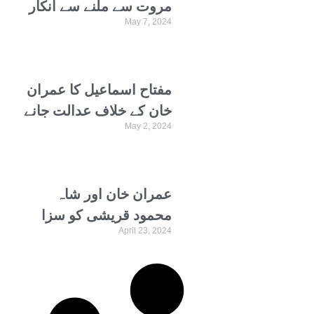
مروت سے ملنے سے انکار
May 7, 2024
کردیا؟ بڑی خبر آ گئی
مفتاح اسماعیل کا عمران
خان کے خلاف عدالت جانے
May 2, 2024
کا اعلان
عمران خان اور شاہ
محمود قریشی کو سزا
April 23, 2024
سنانے والے جج کے تبادلے
کی سفارش ارسال