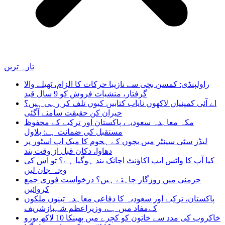
تازہ ترین
راولپنڈی: کمسن بچی سے نازیبا حرکات کا الزام، ٹھیلے والا
گرفتار، منشیات فروش کو 9 سال قید
اے آئی کمپنیاں لاکھوں نایاب کتابیں کیوں تلف کر رہی ہیں؟
حیران کن حقیقت سامنے آگئی
مکہ معاہدہ سعودیہ، پاکستان اور ترکیے کے محفوظ
مستقبل کی ضمانت ہے: بلاول
لیڈز سٹی سینٹر میں بچوں کے ہجوم کا میک اپ اسٹور پر
دھاوا، دکان قبل از وقت بند
کیا آپ کا واٹس ایپ اکاؤنٹ اچانک بند ہوگیا ہے؟ تو اس کی
وجہ جان لیں
جرمنی میں روزگار چاہتے ہیں؟ درخواست فوری جمع
کروائیں
پاکستان، ترکیے اور سعودیہ کا دفاعی معاہدہ تینوں ملکوں
کےمفاد میں ہے، وزیراعظم شہبازشریف
خاکروب کی مدد سے خاتون کو کچرے میں پھینکا 10 لاکھ یورو