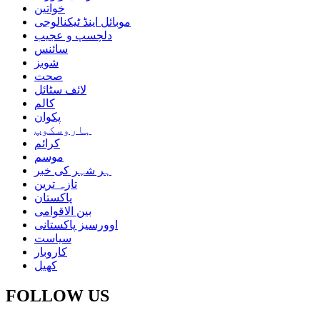
خواتین
موبائل اینڈ ٹیکنالوجی
دلچسپ و عجیب
سائنس
شوبز
صحت
لائف سٹائل
کالم
پکوان
ہاروسکوپ
کرائم
موسم
ہر شہر کی خبر
تازہ ترین
پاکستان
بین الاقوامی
اوورسیز پاکستانی
سیاست
کاروبار
کھیل
FOLLOW US