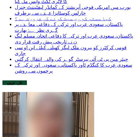
کا لاٹری ٹکٹ واپس مل گیا
یورپ میں امریکی فوجی آپریشنز کے کمانڈر لیفٹیننٹ جنرل
چارلس کوسٹانزا عہدے سے برطرف
کیا سسٹم کو ری سیٹ کرنے کی ضرورت ہے ؟
پاکستان، سعودی عرب اور ترکیے کے دفاعی معاہدے پر
گہری نظر ہے: بھارت
پاکستان، سعودی عرب اور ترکیہ کا دفاعی اتحاد، مسلم لیگ
ن نے تاریخی پیش رفت قرار دی
قومی کرکٹرز کو بیرون ملک لیگز کھیلنے کیلئے این او سی
جاری
چیئر مین پی ٹی آئی بیرسٹر گوہر کی والدہ انتقال کرگئیں
سعودی عرب کا کنگڈم ٹاور پاکستانی، سعودیہ اور ترکیہ کے
پرچموں سے روشن
تازہ ترین