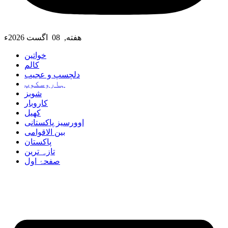
هفته, 08 اگست 2026ء
خواتین
کالم
دلچسپ و عجیب
ہاروسکوپ
شوبز
کاروبار
کھیل
اوورسیز پاکستانی
بین الاقوامی
پاکستان
تازہ ترین
صفحۂ اول