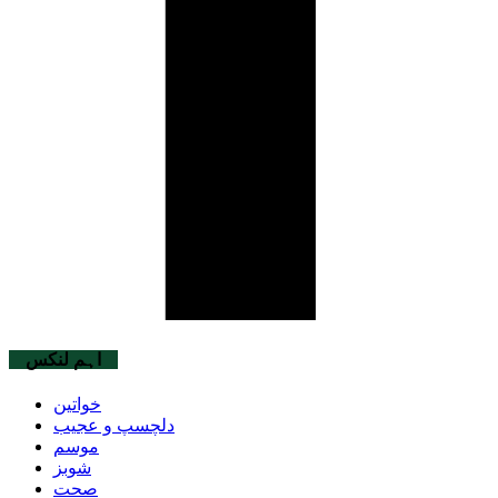
اہم لنکس
خواتین
دلچسپ و عجیب
موسم
شوبز
صحت