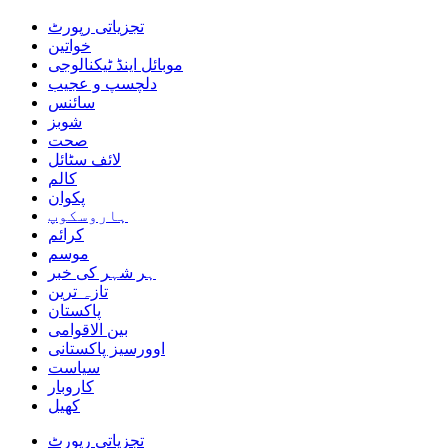
تجزیاتی رپورٹ
خواتین
موبائل اینڈ ٹیکنالوجی
دلچسپ و عجیب
سائنس
شوبز
صحت
لائف سٹائل
کالم
پکوان
ہاروسکوپ
کرائم
موسم
ہر شہر کی خبر
تازہ ترین
پاکستان
بین الاقوامی
اوورسیز پاکستانی
سیاست
کاروبار
کھیل
تجزیاتی رپورٹ