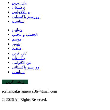
تازہ ترین
پاکستان
بین الاقوامی
اوورسیز پاکستانی
سیاست
خواتین
دلچسپ و عجیب
موسم
شوبز
صحت
تازہ ترین
پاکستان
بین الاقوامی
اوورسیز پاکستانی
سیاست
رابطہ کریں
roshanpakistannews18@gmail.com
© 2026 All Rights Reserved.