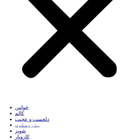
خواتین
کالم
دلچسپ و عجیب
ہاروسکوپ
شوبز
کاروبار