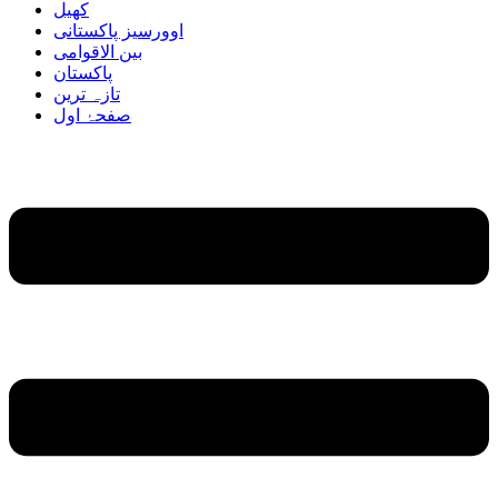
کھیل
اوورسیز پاکستانی
بین الاقوامی
پاکستان
تازہ ترین
صفحۂ اول