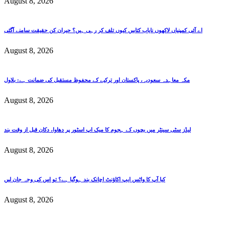
August 8, 2026
اے آئی کمپنیاں لاکھوں نایاب کتابیں کیوں تلف کر رہی ہیں؟ حیران کن حقیقت سامنے آگئی
August 8, 2026
مکہ معاہدہ سعودیہ، پاکستان اور ترکیے کے محفوظ مستقبل کی ضمانت ہے: بلاول
August 8, 2026
لیڈز سٹی سینٹر میں بچوں کے ہجوم کا میک اپ اسٹور پر دھاوا، دکان قبل از وقت بند
August 8, 2026
کیا آپ کا واٹس ایپ اکاؤنٹ اچانک بند ہوگیا ہے؟ تو اس کی وجہ جان لیں
August 8, 2026