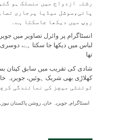
رشتہ ازدواج میں منسلک ہو گئی
پائی،سوشل میڈیا پرجاری تصاوی
روپ میں دیکھا جاسکتا ہے۔
انسٹاگرام پر وائرل تصاویر میں جوی
لباس میں دیکھا جا سکتا ہے، دوسری ج
تھا
شادی کی تقریب میں سابق کپتان بسم
ٹوئنٹی میچز کی نمائندگی کرچ
انسٹاگرام
,
جویریہ خان
,
روشن پاکستان نیوز
,