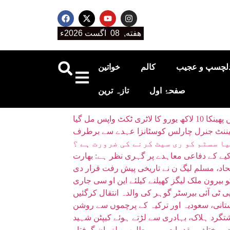
هفته, 08 اگست 2026ء
لچسپ و عجیب
کالم
خواتین
صفحۂ اول
تازہ ترین
 واپس مل گیا
فٹیننٹ جنرل چارلس کوسٹانزا عہدے سے برطرف
ا سسٹم کو ری سیٹ کرنے کی ضرورت ہے ؟
یے کے دفاعی معاہدے پر گہری نظر ہے: بھارت
حاد، مسلم لیگ ن نے تاریخی پیش رفت قرار دی
بیرون ملک لیگز کھیلنے کیلئے این او سی جاری
ی ٹی آئی بیرسٹر گوہر کی والدہ انتقال کرگئیں
تانی، سعودیہ اور ترکیہ کے پرچموں سے روشن
، دو مختلف مقدمات میں مطلوب ملزمان گرفتار