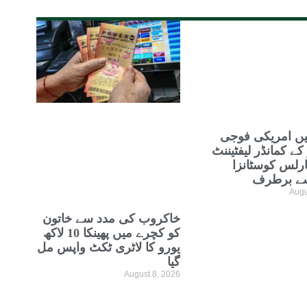
ں امریکی فوجی
 کے کمانڈر لیفٹیننٹ
رلس کوسٹانزا
ے برطرف
Augu
خاکروب کی مدد سے خاتون
کو کچرے میں پھینکا 10 لاکھ
یورو کا لاٹری ٹکٹ واپس مل
گیا
August 8, 2026