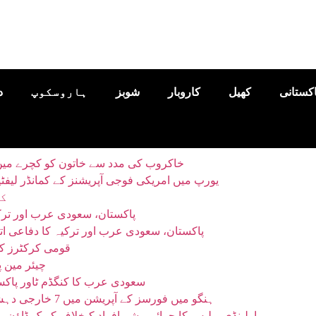
اکستانی
کھیل
کاروبار
شوبز
ہاروسکوپ
د
خاکروب کی مدد سے خاتون کو کچرے میں پھینکا 10 لاکھ یورو کا لاٹری ٹکٹ
یورپ میں امریکی فوجی آپریشنز کے کمانڈر لی
کی
پاکستان، سعودی عرب اور ترک
پاکستان، سعودی عرب اور ترکیہ کا دفاعی ات
قومی کرکٹرز کو 
چیئر مین پ
سعودی عرب کا کنگڈم ٹاور پاکس
ہنگو میں فورسز کے آپریشن میں 7 خارجی دہشتگرد ہلاک، بہادری سے لڑتے ہوئے کیپٹن شہید
راولپنڈی پولیس کا جرائم پیشہ افراد کیخلاف کریک ڈاؤن