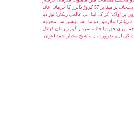
 کروڑ ڈالرز کا جرمانہ عائد
ر جمہوری حق دیا جائے، سردار گوہر زمان کڑلال
وقت کی اہم ضرورت ہے، شیخ مختار احمد اعوان