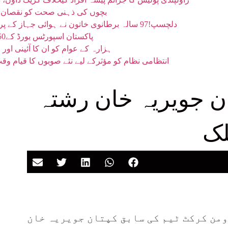
بچوں کی ذہنی صحت کو نقصان پہنچانے پر میٹا پر 57
دلچسپ!97 سالہ برطانوی خاتون نے ہوائی جہاز کے پروں پر ’واک‘ کر کے اپنا ہی عالمی ریکارڈ توڑ دیا
پاکستان اسپورٹس بورڈ کے250 ریٹائرڈ ملازمین دو ماہ سے پنشن سے محروم
ہزارہ کے عوام کو ان کا آئینی او
انتظامی نظام کو مؤثرکے لیے نئے صوبوں کا قیام 
ن جویریہ خان رشتہ
لک
ومن کرکٹ ٹیم کی سابق کپتان جویریہ خان