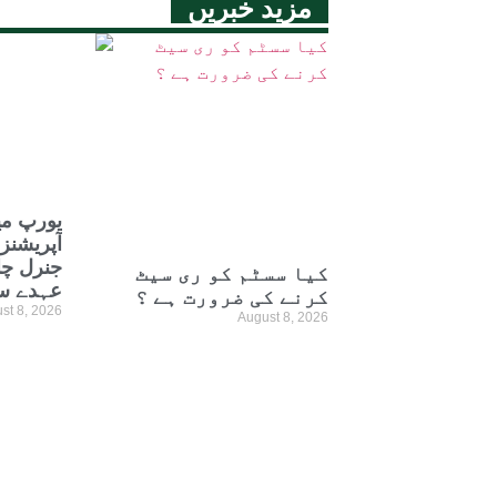
مزید خبریں
یورپ می
آپریشنز
جنرل چا
کیا سسٹم کو ری سیٹ
عہدے س
کرنے کی ضرورت ہے ؟
st 8, 2026
August 8, 2026