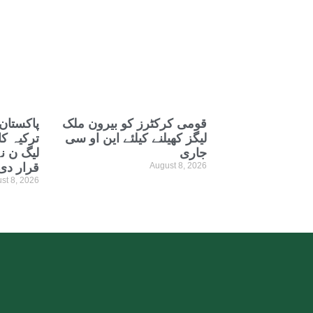
قومی کرکٹرز کو بیرون ملک
پاکستان
لیگز کھیلنے کیلئے این او سی
ترکیہ ک
جاری
لیگ ن ن
August 8, 2026
قرار دی
st 8, 2026