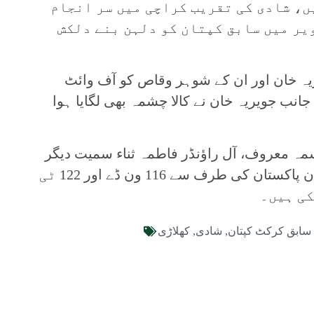
ں، شادی کی تقریب کراچی میں سر انجام
ر میں سابق کپتان کو دلہن بنے دلکش
ریہ خان اور ان کے شوہر وقاص کو آف وائٹ
انب جویریہ خان نے کالا چشمہ بھی لگایا ہوا
ہ معروف، آل راؤنڈر فاطمہ ثناء سمیت دیگر
کھلاڑی بھی شریک ہوئیں، جویریہ خان پاکستان کی طرف سے 116 ون ڈے اور 122 ٹی
کی ہیں۔
سابق کرکٹ کپتان
,
شادی
,
کھلاڑی