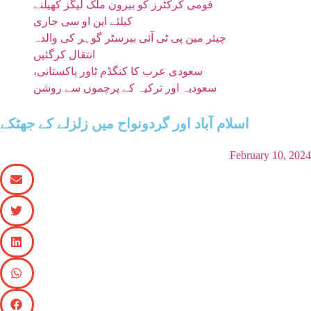
قومی کرکٹرز کو بیرون ملک لیگز کھیلنے
کیلئے این او سی جاری
چیئر مین پی ٹی آئی بیرسٹر گوہر کی والدہ
انتقال کرگئیں
سعودی عرب کا کنگڈم ٹاور پاکستانی،
سعودیہ اور ترکیہ کے پرچموں سے روشن
اسلام آباد اور گردونواح میں زلزلے کے جھٹکے
February 10, 2024
اسلام آباد(نیوزڈیسک)وفاقی دارالحکومت اسلام آباد
اور اس کے گردو نواح میں زلزلےکے جھٹکے محسوس کیے
گئے ہیں۔