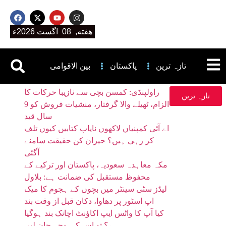
هفته, 08 اگست 2026ء
تازہ ترین
پاکستان
بین الاقوامی
راولپنڈی: کمسن بچی سے نازیبا حرکات کا
تازہ ترین
الزام، ٹھیلے والا گرفتار، منشیات فروش کو 9
سال قید
اے آئی کمپنیاں لاکھوں نایاب کتابیں کیوں تلف
کر رہی ہیں؟ حیران کن حقیقت سامنے
آگئی
مکہ معاہدہ سعودیہ، پاکستان اور ترکیے کے
محفوظ مستقبل کی ضمانت ہے: بلاول
لیڈز سٹی سینٹر میں بچوں کے ہجوم کا میک
اپ اسٹور پر دھاوا، دکان قبل از وقت بند
کیا آپ کا واٹس ایپ اکاؤنٹ اچانک بند ہوگیا
ہے؟ تو اس کی وجہ جان لیں