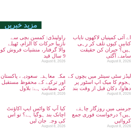
مزید خبریں
اے آئی کمپنیاں لاکھوں نایاب
راولپنڈی: کمسن بچی سے
کتابیں کیوں تلف کر رہی
نازیبا حرکات کا الزام، ٹھیلے
ہیں؟ حیران کن حقیقت
والا گرفتار، منشیات فروش کو
سامنے آگئی
9 سال قید
August 8, 2026
August 8, 2026
لیڈز سٹی سینٹر میں بچوں کے
مکہ معاہدہ سعودیہ، پاکستان
ہجوم کا میک اپ اسٹور پر
اور ترکیے کے محفوظ مستقبل
دھاوا، دکان قبل از وقت بند
کی ضمانت ہے: بلاول
August 8, 2026
August 8, 2026
جرمنی میں روزگار چاہتے
کیا آپ کا واٹس ایپ اکاؤنٹ
ہیں؟ درخواست فوری جمع
اچانک بند ہوگیا ہے؟ تو اس
کروائیں
کی وجہ جان لیں
August 8, 2026
August 8, 2026