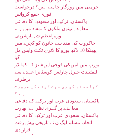
جرمنی میں روزگار چاہتے ہیں؟ درخواست
فوری جمع کروائیں
پاکستان، ترکیے اور سعودیہ کا دفاعی
معاہدہ تینوں ملکوں کےمفاد میں ہے،
وزیراعظم شہبازشریف
خاکروب کی مدد سے خاتون کو کچرے میں
پھینکا 10 لاکھ یورو کا لاٹری ٹکٹ واپس مل
گیا
یورپ میں امریکی فوجی آپریشنز کے کمانڈر
لیفٹیننٹ جنرل چارلس کوسٹانزا عہدے سے
برطرف
کیا سسٹم کو ری سیٹ کرنے کی ضرورت
ہے ؟
پاکستان، سعودی عرب اور ترکیے کے دفاعی
معاہدے پر گہری نظر ہے: بھارت
پاکستان، سعودی عرب اور ترکیہ کا دفاعی
اتحاد، مسلم لیگ ن نے تاریخی پیش رفت
قرار دی