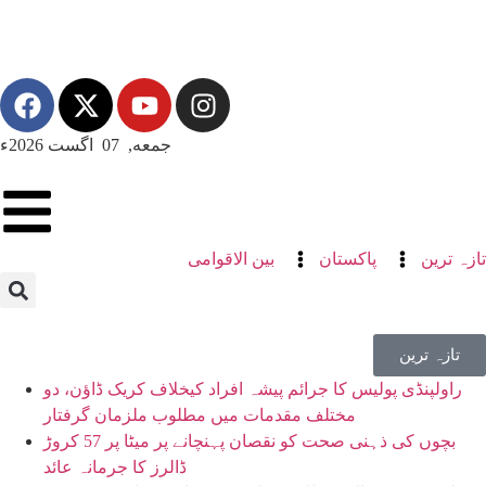
جمعه, 07 اگست 2026ء
تازہ ترین
پاکستان
بین الاقوامی
تازہ ترین
راولپنڈی پولیس کا جرائم پیشہ افراد کیخلاف کریک ڈاؤن، دو
مختلف مقدمات میں مطلوب ملزمان گرفتار
بچوں کی ذہنی صحت کو نقصان پہنچانے پر میٹا پر 57 کروڑ
ڈالرز کا جرمانہ عائد