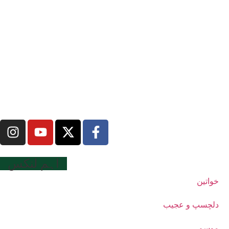
اہم لنکس
خواتین
دلچسپ و عجیب
موسم