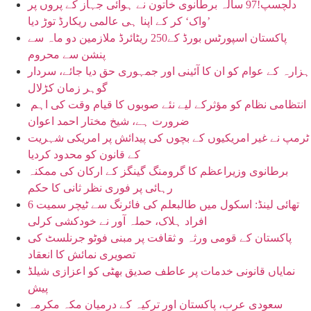
دلچسپ!97 سالہ برطانوی خاتون نے ہوائی جہاز کے پروں پر
’واک‘ کر کے اپنا ہی عالمی ریکارڈ توڑ دیا
پاکستان اسپورٹس بورڈ کے250 ریٹائرڈ ملازمین دو ماہ سے
پنشن سے محروم
ہزارہ کے عوام کو ان کا آئینی اور جمہوری حق دیا جائے، سردار
گوہر زمان کڑلال
انتظامی نظام کو مؤثرکے لیے نئے صوبوں کا قیام وقت کی اہم
ضرورت ہے، شیخ مختار احمد اعوان
ٹرمپ نے غیر امریکیوں کے بچوں کی پیدائش پر امریکی شہریت
کے قانون کو محدود کردیا
برطانوی وزیراعظم کا گرومنگ گینگز کے ارکان کی ممکنہ
رہائی پر فوری نظر ثانی کا حکم
تھائی لینڈ: اسکول میں طالبعلم کی فائرنگ سے ٹیچر سمیت 6
افراد ہلاک، حملہ آور نے خودکشی کرلی
پاکستان کے قومی ورثہ و ثقافت پر مبنی فوٹو جرنلسٹ کی
تصویری نمائش کا انعقاد
نمایاں قانونی خدمات پر عاطف صدیق بھٹی کو اعزازی شیلڈ
پیش
سعودی عرب، پاکستان اور ترکیہ کے درمیان مکہ مکرمہ