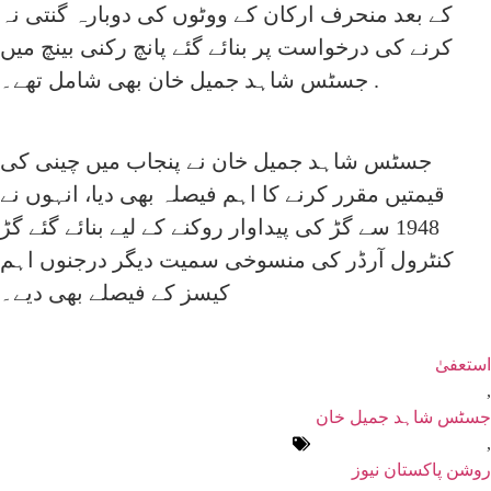
کے بعد منحرف ارکان کے ووٹوں کی دوبارہ گنتی نہ
کرنے کی درخواست پر بنائے گئے پانچ رکنی بینچ میں
جسٹس شاہد جمیل خان بھی شامل تھے۔ .
جسٹس شاہد جمیل خان نے پنجاب میں چینی کی
قیمتیں مقرر کرنے کا اہم فیصلہ بھی دیا، انہوں نے
1948 سے گڑ کی پیداوار روکنے کے لیے بنائے گئے گڑ
کنٹرول آرڈر کی منسوخی سمیت دیگر درجنوں اہم
کیسز کے فیصلے بھی دیے۔
استعفیٰ
,
جسٹس شاہد جمیل خان
,
روشن پاکستان نیوز