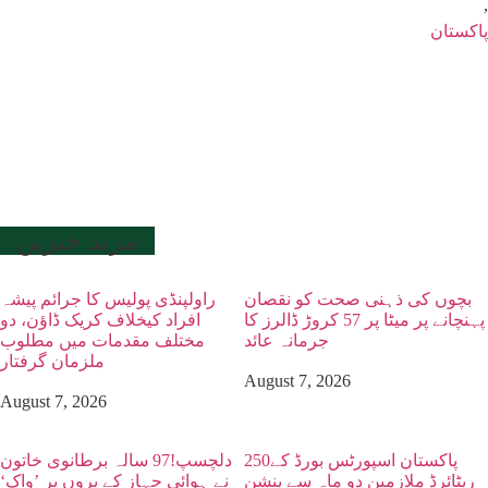
,
پاکستان
مزید خبریں
بچوں کی ذہنی صحت کو نقصان
راولپنڈی پولیس کا جرائم پیشہ
پہنچانے پر میٹا پر 57 کروڑ ڈالرز کا
افراد کیخلاف کریک ڈاؤن، دو
جرمانہ عائد
مختلف مقدمات میں مطلوب
ملزمان گرفتار
August 7, 2026
August 7, 2026
پاکستان اسپورٹس بورڈ کے250
دلچسپ!97 سالہ برطانوی خاتون
ریٹائرڈ ملازمین دو ماہ سے پنشن
نے ہوائی جہاز کے پروں پر ’واک‘