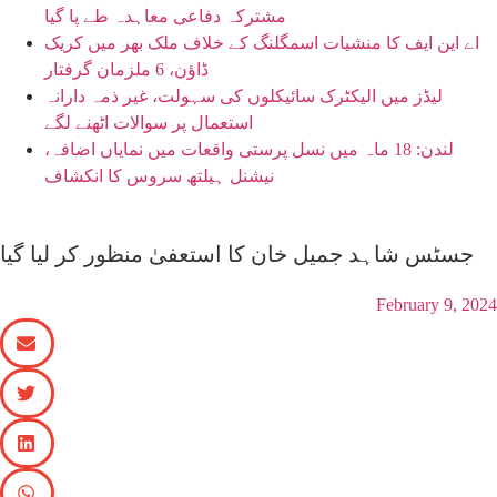
مشترکہ دفاعی معاہدہ طے پا گیا
اے این ایف کا منشیات اسمگلنگ کے خلاف ملک بھر میں کریک
ڈاؤن، 6 ملزمان گرفتار
لیڈز میں الیکٹرک سائیکلوں کی سہولت، غیر ذمہ دارانہ
استعمال پر سوالات اٹھنے لگے
لندن: 18 ماہ میں نسل پرستی واقعات میں نمایاں اضافہ،
نیشنل ہیلتھ سروس کا انکشاف
جسٹس شاہد جمیل خان کا استعفیٰ منظور کر لیا گیا
February 9, 2024