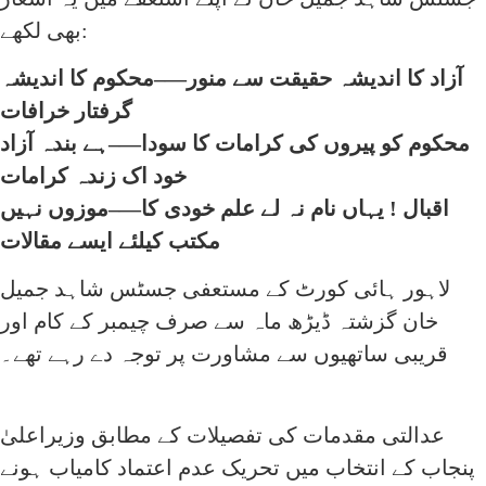
بھی لکھے:
آزاد کا اندیشہ حقیقت سے منور—–محکوم کا اندیشہ
گرفتار خرافات
محکوم کو پیروں کی کرامات کا سودا—–ہے بندہ آزاد
خود اک زندہ کرامات
اقبال ! یہاں نام نہ لے علم خودی کا—–موزوں نہیں
مکتب کیلئے ایسے مقالات
لاہور ہائی کورٹ کے مستعفی جسٹس شاہد جمیل
خان گزشتہ ڈیڑھ ماہ سے صرف چیمبر کے کام اور
قریبی ساتھیوں سے مشاورت پر توجہ دے رہے تھے۔
عدالتی مقدمات کی تفصیلات کے مطابق وزیراعلیٰ
پنجاب کے انتخاب میں تحریک عدم اعتماد کامیاب ہونے