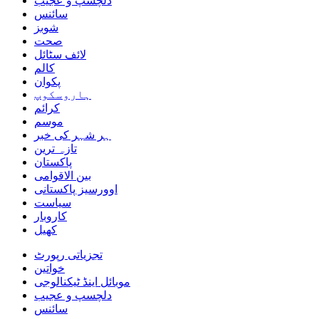
دلچسپ و عجیب
سائنس
شوبز
صحت
لائف سٹائل
کالم
پکوان
ہاروسکوپ
کرائم
موسم
ہر شہر کی خبر
تازہ ترین
پاکستان
بین الاقوامی
اوورسیز پاکستانی
سیاست
کاروبار
کھیل
تجزیاتی رپورٹ
خواتین
موبائل اینڈ ٹیکنالوجی
دلچسپ و عجیب
سائنس