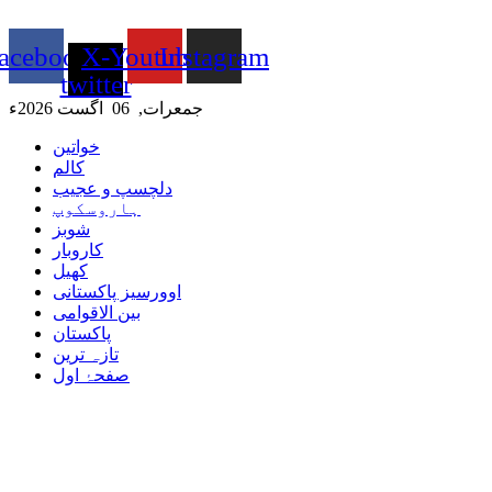
Skip
to
acebook
X-
Youtube
Instagram
content
twitter
جمعرات, 06 اگست 2026ء
خواتین
کالم
دلچسپ و عجیب
ہاروسکوپ
شوبز
کاروبار
کھیل
اوورسیز پاکستانی
بین الاقوامی
پاکستان
تازہ ترین
صفحۂ اول