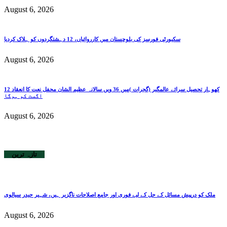
August 6, 2026
سکیورٹی فورسز کی بلوچستان میں کارروائیاں، 12 دہشتگردوں کو ہلاک کردیا
August 6, 2026
کھوہار تحصیل سرائے عالمگیر (گجرات )میں 36 ویں سالانہ عظیم الشان محفل نعت کا انعقاد 12
اگست کو ہوگا
August 6, 2026
تازہ ترین
ملک کو درپیش مسائل کے حل کے لیے فوری اور جامع اصلاحات ناگزیر ہیں، شہیر حیدر سیالوی
August 6, 2026