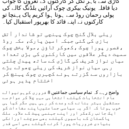
گاڑی سے باہر نکل کر کارکنوں کے نعروں کا جواب
دیا قافلہ یونیک بیکری چوک آرائیں بلڈنگ کالے کی
پولی رحمان روڈ سے ہوتا ہوا کریم پاک پہنچا تو
کارکنوں نے اپنے قائد کا بھرپور استقبال کیا۔
ریلی بلال گنج چوک پہنچی تو شاندار آتش
بازی کی گئی جبکہ امین پارک، مکہ روڈ
،قصور پورا چوک ،کھوکر ٹاؤن ،مولا بخش چوک
سمیت دیگر علاقوں میں کارکنوں کی بڑی تعداد
میاں نواز شریف کی گاڑی کے ساتھ پیدل چلتی
رہی میاں نواز شریف کی ریلی چھوٹے بڑے
بازاروں سے گزرتے ہوئے کچہری چوک پہنچ کر
اختتام پذیر ہوئی
واضح رہے کہ تمام سیاسی جماعتیں 8 فروری کوہونیوالے
عام انتخابات کیلئے انتخابی مہم چلا کر عوام سے
مستقبل بہتر بنانے کے وعدے کر رہی ہیں مگر کیا ہی
خوب ہوتا کہ اگر یہ سیاسی جماعتیںاپنے مفادات کو
ایک جانب رکھکر اور اپنے جہنمی پیٹ کے علاوہ ملک
پاکستان کے باسیوں کیلئے بھی سوچتے اورانکی
بنیادی ضروریات پورا کرنے کیلئے بھی اسی قدر
جدوجہد کرتے ۔