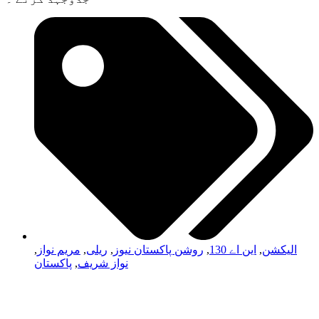
الیکشن
,
این اے 130
,
روشن پاکستان نیوز
,
ریلی
,
مریم نواز
,
نواز شریف
,
پاکستان