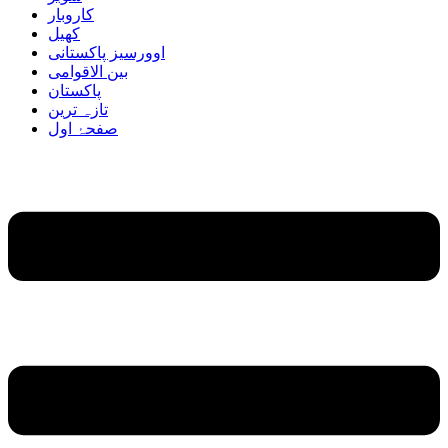
کاروبار
کھیل
اوورسیز پاکستانی
بین الاقوامی
پاکستان
تازہ ترین
صفحۂ اول