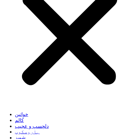
خواتین
کالم
دلچسپ و عجیب
ہاروسکوپ
شوبز