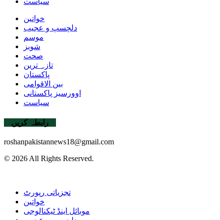
سیاست
خواتین
دلچسپ و عجیب
موسم
شوبز
صحت
تازہ ترین
پاکستان
بین الاقوامی
اوورسیز پاکستانی
سیاست
رابطہ کریں
roshanpakistannews18@gmail.com
© 2026 All Rights Reserved.
تجزیاتی رپورٹ
خواتین
موبائل اینڈ ٹیکنالوجی