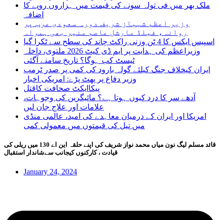
ملک بھر میں فی تولہ سونے کی قیمت میں ہزاروں روپے کا
اضافہ
وزیر اعظم شہباز شریف دورہ سعودی عرب پر
روانہ، فیلڈ مارشل عاصم منیر بھی ہمراہ
اسپیس ایکس کا 4 ٹن وزنی راکٹ چاند کی سطح سے ٹکرا گیا
وزیراعظم کی ہدایت پر ایم ڈی کیٹ 2026 ملتوی، داخلہ
ٹیسٹ کب ہوگا؟ تاریخ سامنے آگئی
ایران کیخلاف جنگ کیلئے گولہ بارود کی کمی پر صدر ٹرمپ
وزیر دفاع پر پھٹ پڑے: امریکی اخبار
پیکاایکٹ صحافت کاقتل
آدھے سر کا درد کیوں ہوتا ہے؟ مائیگرین کی وجوہات،
علامات اور علاج جان لیں
امریکا اور ایران کے درمیان معاہدے کی امید، عالمی منڈی
میں تیل کی قیمتوں میں معمولی کمی
قائد مسلم لیگ نون میاں محمد نواز شریف کی اپنے حلقہ این اے 130 میں ریلی کی
قیادت ، کارکنوں کیجانب سےشاندار استقبال
January 24, 2024