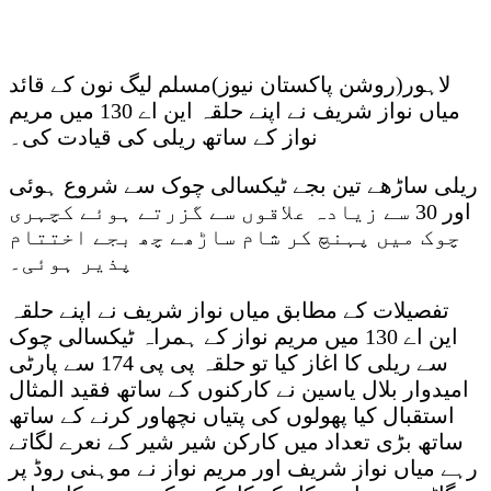
لاہور(روشن پاکستان نیوز)مسلم لیگ نون کے قائد
میاں نواز شریف نے اپنے حلقہ این اے 130 میں مریم
نواز کے ساتھ ریلی کی قیادت کی۔
ریلی ساڑھے تین بجے ٹیکسالی چوک سے شروع ہوئی
اور 30 سے زیادہ علاقوں سے گزرتے ہوئے کچہری
چوک میں پہنچ کر شام ساڑھے چھ بجے اختتام
پذیر ہوئی۔
تفصیلات کے مطابق میاں نواز شریف نے اپنے حلقہ
این اے 130 میں مریم نواز کے ہمراہ ٹیکسالی چوک
سے ریلی کا اغاز کیا تو حلقہ پی پی 174 سے پارٹی
امیدوار بلال یاسین نے کارکنوں کے ساتھ فقید المثال
استقبال کیا پھولوں کی پتیاں نچھاور کرنے کے ساتھ
ساتھ بڑی تعداد میں کارکن شیر شیر کے نعرے لگاتے
رہے میاں نواز شریف اور مریم نواز نے موہنی روڈ پر