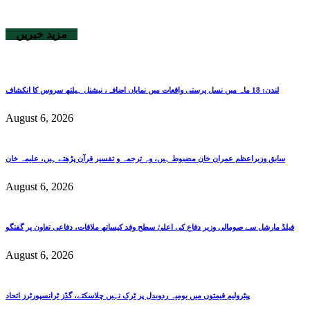
مزید خبریں
لندن: 18 ماہ میں نسل پرستی واقعات میں نمایاں اضافہ، نیشنل ہیلتھ سروس کا انکشاف
August 6, 2026
سابق وزیراعظم عمران خان مضبوط ہیں، وہ ترجمہ و تفسیر قرآن پڑھتے ہیں، علیمہ خان
August 6, 2026
فیلڈ مارشل سے صومالی وزیر دفاع کی اعلیٰ سطح وفد کیساتھ ملاقات، دفاعی تعاون پر گفتگو
August 6, 2026
پیٹرولیم قیمتوں میں یومیہ ردوبدل پر ٹرک نہیں چلاسکتے، گڈز ٹرانسپورٹرز اتحاد