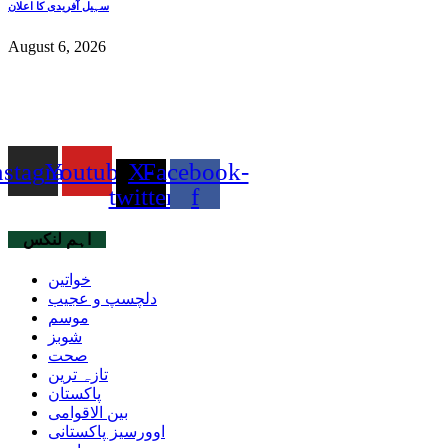
سہیل آفریدی کا اعلان
August 6, 2026
nstagram
Youtube
X-
Facebook-
twitter
f
اہم لنکس
خواتین
دلچسپ و عجیب
موسم
شوبز
صحت
تازہ ترین
پاکستان
بین الاقوامی
اوورسیز پاکستانی