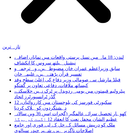
تازہ ترین
لندن: 18 ماہ میں نسل پرستی واقعات میں نمایاں اضافہ،
نیشنل ہیلتھ سروس کا انکشاف
سابق وزیراعظم عمران خان مضبوط ہیں، وہ ترجمہ و
تفسیر قرآن پڑھتے ہیں، علیمہ خان
فیلڈ مارشل سے صومالی وزیر دفاع کی اعلیٰ سطح وفد
کیساتھ ملاقات، دفاعی تعاون پر گفتگو
پیٹرولیم قیمتوں میں یومیہ ردوبدل پر ٹرک نہیں چلاسکتے،
گڈز ٹرانسپورٹرز اتحاد
سکیورٹی فورسز کی بلوچستان میں کارروائیاں، 12
دہشتگردوں کو ہلاک کردیا
کھوہار تحصیل سرائے عالمگیر (گجرات )میں 36 ویں سالانہ
عظیم الشان محفل نعت کا انعقاد 12 اگست کو ہوگا
ملک کو درپیش مسائل کے حل کے لیے فوری اور جامع
اصلاحات ناگزیر ہیں، شہیر حیدر سیالوی