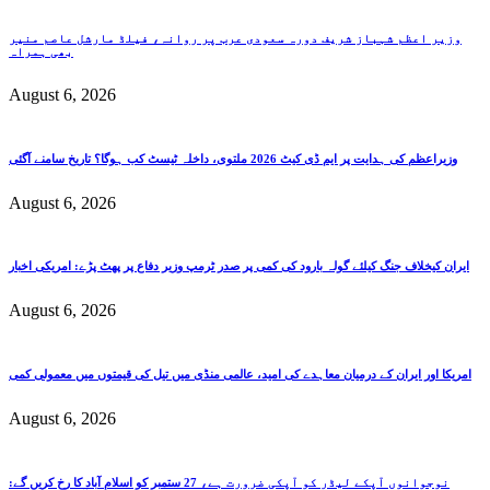
وزیر اعظم شہباز شریف دورہ سعودی عرب پر روانہ، فیلڈ مارشل عاصم منیر
بھی ہمراہ
August 6, 2026
وزیراعظم کی ہدایت پر ایم ڈی کیٹ 2026 ملتوی، داخلہ ٹیسٹ کب ہوگا؟ تاریخ سامنے آگئی
August 6, 2026
ایران کیخلاف جنگ کیلئے گولہ بارود کی کمی پر صدر ٹرمپ وزیر دفاع پر پھٹ پڑے: امریکی اخبار
August 6, 2026
امریکا اور ایران کے درمیان معاہدے کی امید، عالمی منڈی میں تیل کی قیمتوں میں معمولی کمی
August 6, 2026
نوجوانوں آپکے لیڈر کو آپکی ضرورت ہے، 27 ستمبر کو اسلام آباد کا رخ کریں گے: