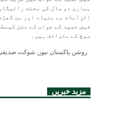
ہماری دو سال کی محنت رائیگاں
الزامات بے بنیاد اور من گھڑت
فیض حمید کے جواب کے متن کیمط
سوچ کے مترادف ہیں۔
روشن پاکستان نیوز
,
شوکت صدیقی
مزید خبریں