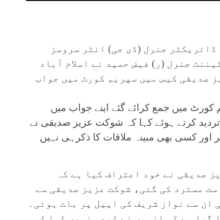
 ڈائریکٹر جنرل (ڈی جی) انٹر سروسز
یننٹ جنرل (ر) فیض حمید نے اسلام آباد
ز صدیقی کیس میں سپریم کورٹ میں جواب
 کورٹ میں جمع کرائے گئے اپنے جواب میں
ی تردید کرتے ہوئے کہا کہ شوکت عزیز صدیقی نے
 اور کسی بھی مبینہ ملاقات کا ذکرہی نہیں
ز صدیقی نے خود اعتراف کیا ہے کہ
ست مسترد کی گئی، شوکت عزیز صدیقی سے
 ان سے نواز شریف کی اپیل پر بات ہوئی۔
 گیا ہے کہ انہوں نے کبھی نہیں کہا کہ