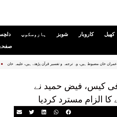
کھیل
کاروبار
شوبز
ہاروسکوپ
دلچس
صفحۂ 
راعظم عمران خان مضبوط ہیں، وہ ترجمہ و تفسیر قرآن پڑھتے ہیں، علیمہ خ
 کیس، فیض حمید نے
ے کا الزام مسترد کردیا