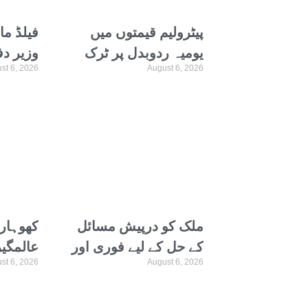
پیٹرولیم قیمتوں میں
فیلڈ م
یومیہ ردوبدل پر ٹرک
وزیر د
st 6, 2026
August 6, 2026
نہیں چلاسکتے، گڈز
وفد کیس
ٹرانسپورٹرز اتحاد
دفاعی ت
ملک کو درپیش مسائل
کھوہار
کے حل کے لیے فوری اور
st 6, 2026
August 6, 2026
جامع اصلاحات ناگزیر
ویں سا
ہیں، شہیر حیدر سیالوی