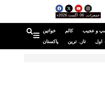
جمعرات, 06 اگست 2026ء
پ و عجیب
کالم
خواتین
اول
تازہ ترین
پاکستان
ان