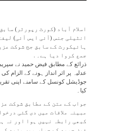
اسلام آباد (کورٹ رپورٹر) سابق
انٹیلی جنس (آئی ایس آئی) لیفٹ
ہائیکورٹ کے سابق جج شوکت عزی
جمع کروا دیا ہے۔ .
ذرائع کے مطابق فیض حمید نے سپریم
عدلیہ پر اثر انداز ہونے کے الزام ک
جوڈیشل کونسل کے سامنے اپنی تقریر
کیا۔
جواب کے متن کے مطابق شوکت عزی
مبینہ ملاقات میں دی گئی درخوا
کبھی رابطہ نہیں ہوا اور نہ ہی
فیض حمید کے جواب میں مزید کہا