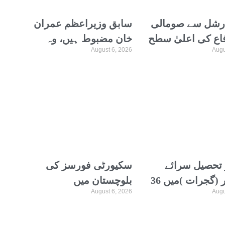
ارشل سے صومالی
سابق وزیراعظم عمران
فاع کی اعلیٰ سطح
خان مضبوط ہیں، وہ
August 6, 2026
Augu
اتھ ملاقات،
ترجمہ و تفسیر قرآن
عاون پر گفتگو
پڑھتے ہیں، علیمہ خان
 تحصیل سرائے
سکیورٹی فورسز کی
عالمگیر (گجرات )میں 36
بلوچستان میں
August 6, 2026
Augu
لانہ عظیم الشان
کارروائیاں، 12
محفل نعت کا انعقاد 12
دہشتگردوں کو ہلاک