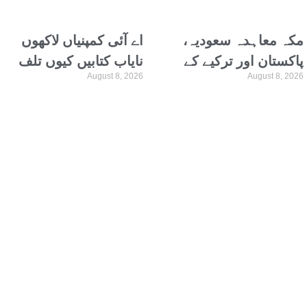
مکہ معاہدہ سعودیہ،
اے آئی کمپنیاں لاکھوں
پاکستان اور ترکیے کے
نایاب کتابیں کیوں تلف
August 8, 2026
August 8, 2026
محفوظ مستقبل کی
کر رہی ہیں؟ حیران کن
ضمانت ہے: بلاول
حقیقت سامنے آگئی