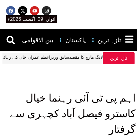
اتوار, 09 اگست 2026ء
تازہ ترین
پاکستان
بین الاقوامی
لانگ مارچ کا مقصدسابق وزیراعظم عمران خان کی رہا
تازہ ترین
اہم پی ٹی آئی رہنما خیال
کاسترو فیصل آباد کچہری سے
گرفتار