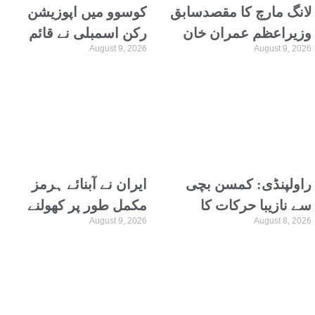
لانگ مارچ کا مقصدسابق
کوسوو میں اپوزیشن
وزیراعظم عمران خان
رکن اسمبلی نے قائم
August 9, 2026
August 9, 2026
کی رہائی نہیں بلکہ ان
مقام وزیراعظم پر انڈے
تک رسائی ہے: سہیل
پھینک دیے
آفریدی
راولپنڈی: کمسن بچی
ایران نے آبنائے ہرمز
سے نازیبا حرکات کا
مکمل طور پر کھولنے
August 9, 2026
August 8, 2026
الزام، ٹھیلے والا گرفتار،
کیلئے امریکا کو 6 شرائط
منشیات فروش کو 9
پیش کر دیں
سال قید