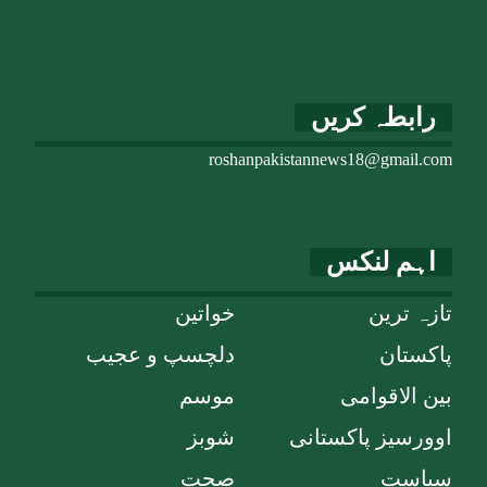
رابطہ کریں
roshanpakistannews18@gmail.com
اہم لنکس
تازہ ترین
خواتین
پاکستان
دلچسپ و عجیب
بین الاقوامی
موسم
اوورسیز پاکستانی
شوبز
سیاست
صحت