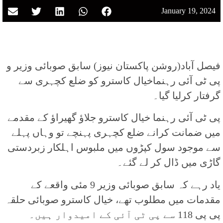
January 19, 2024
فیصل آباد(روشن پاکستان نیوز) سابق صوبائی وزیر و
پی ٹی آئی رہنماخیال کاسترو کو ضلع کچہری سے
گرفتار کرلیا گیا۔
پی ٹی آئی رہنما خیال کاسترو جلاؤ گھیراؤ کے مقدمے
میں ضمانت کرانے ضلع کچہری پہنچے تو وہاں پہلے
سے موجود سول کپڑوں میں ملبوس اہلکار زبردستی
گاڑی میں ڈال کر لے گئے۔
یاد رہے کہ سابق صوبائی وزیر 9 مئی واقعے کے
مقدمات میں مطلوب تھے، خیال کاسترو صوبائی حلقہ
پی پی 118 سے پی ٹی آئی کے امیدوار ہیں۔