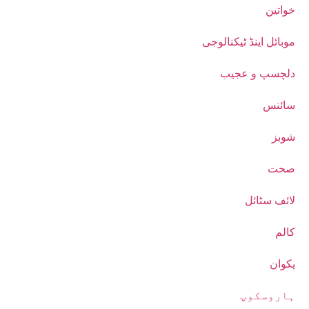
خواتین
موبائل اینڈ ٹیکنالوجی
دلچسپ و عجیب
سائنس
شوبز
صحت
لائف سٹائل
کالم
پکوان
ہاروسکوپ