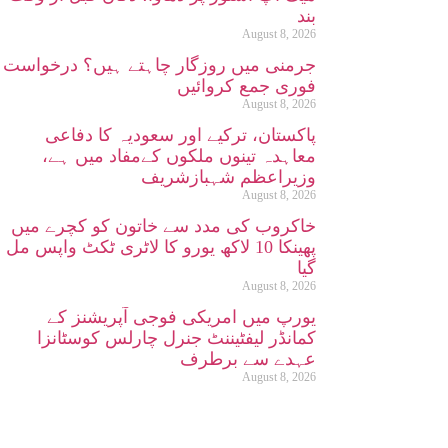
بند
August 8, 2026
جرمنی میں روزگار چاہتے ہیں؟ درخواست
فوری جمع کروائیں
August 8, 2026
پاکستان، ترکیے اور سعودیہ کا دفاعی
معاہدہ تینوں ملکوں کےمفاد میں ہے،
وزیراعظم شہبازشریف
August 8, 2026
خاکروب کی مدد سے خاتون کو کچرے میں
پھینکا 10 لاکھ یورو کا لاٹری ٹکٹ واپس مل
گیا
August 8, 2026
یورپ میں امریکی فوجی آپریشنز کے
کمانڈر لیفٹیننٹ جنرل چارلس کوسٹانزا
عہدے سے برطرف
August 8, 2026