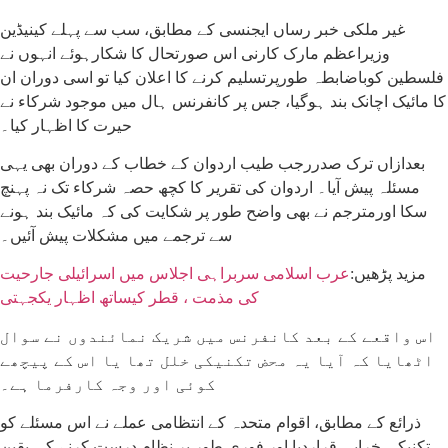
غیر ملکی خبر رساں ایجنسی کے مطابق، سب سے پہلے کینیڈین
وزیراعظم مارک کارنی اس صورتحال کا شکارہوئے انہوں نے
فلسطین کوباضابطہ طورپرتسلیم کرنے کا اعلان کیا تو اسی دوران ان
کا مائیک اچانک بند ہوگیا، جس پر کانفرنس ہال میں موجود شرکاء نے
حیرت کا اظہار کیا۔
بعدازاں ترک صدررجب طیب اردوان کے خطاب کے دوران بھی یہی
مسئلہ پیش آیا۔ اردوان کی تقریر کا کچھ حصہ شرکاء تک نہ پہنچ
سکا اورمترجم نے بھی واضح طور پر شکایت کی کہ مائیک بند ہونے
سے ترجمے میں مشکلات پیش آئیں۔
مزید پڑھیں:
عرب اسلامی سربراہی اجلاس میں اسرائیلی جارحیت
کی مذمت ، قطر کیساتھ اظہار یکجہتی
اس واقعے کے بعد کانفرنس میں شریک نمائندوں نے سوال
اٹھایا کہ آیا یہ محض تکنیکی خلل تھا یا اس کے پیچھے
کوئی اور وجہ کارفرما ہے۔
ذرائع کے مطابق، اقوام متحدہ کے انتظامی عملے نے اس مسئلے کو
تکنیکی خرابی قراردیا اور فوری طور پر نظام درست کرنے کی یقین