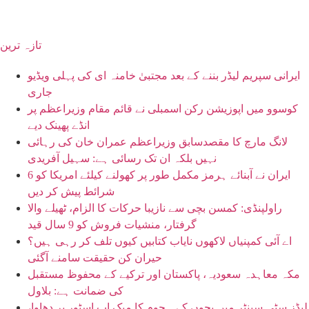
تازہ ترین
ایرانی سپریم لیڈر بننے کے بعد مجتبیٰ خامنہ ای کی پہلی ویڈیو
جاری
کوسوو میں اپوزیشن رکن اسمبلی نے قائم مقام وزیراعظم پر
انڈے پھینک دیے
لانگ مارچ کا مقصدسابق وزیراعظم عمران خان کی رہائی
نہیں بلکہ ان تک رسائی ہے: سہیل آفریدی
ایران نے آبنائے ہرمز مکمل طور پر کھولنے کیلئے امریکا کو 6
شرائط پیش کر دیں
راولپنڈی: کمسن بچی سے نازیبا حرکات کا الزام، ٹھیلے والا
گرفتار، منشیات فروش کو 9 سال قید
اے آئی کمپنیاں لاکھوں نایاب کتابیں کیوں تلف کر رہی ہیں؟
حیران کن حقیقت سامنے آگئی
مکہ معاہدہ سعودیہ، پاکستان اور ترکیے کے محفوظ مستقبل
کی ضمانت ہے: بلاول
لیڈز سٹی سینٹر میں بچوں کے ہجوم کا میک اپ اسٹور پر دھاوا،