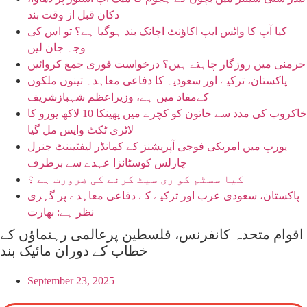
دکان قبل از وقت بند
کیا آپ کا واٹس ایپ اکاؤنٹ اچانک بند ہوگیا ہے؟ تو اس کی
وجہ جان لیں
جرمنی میں روزگار چاہتے ہیں؟ درخواست فوری جمع کروائیں
پاکستان، ترکیے اور سعودیہ کا دفاعی معاہدہ تینوں ملکوں
کےمفاد میں ہے، وزیراعظم شہبازشریف
خاکروب کی مدد سے خاتون کو کچرے میں پھینکا 10 لاکھ یورو کا
لاٹری ٹکٹ واپس مل گیا
یورپ میں امریکی فوجی آپریشنز کے کمانڈر لیفٹیننٹ جنرل
چارلس کوسٹانزا عہدے سے برطرف
کیا سسٹم کو ری سیٹ کرنے کی ضرورت ہے ؟
پاکستان، سعودی عرب اور ترکیے کے دفاعی معاہدے پر گہری
نظر ہے: بھارت
اقوام متحدہ کانفرنس، فلسطین پرعالمی رہنماؤں کے
خطاب کے دوران مائیک بند
September 23, 2025