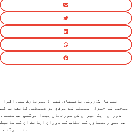
نیویارک(روشن پاکستان نیوز) نیویارک میں اقوام
متحدہ کی جنرل اسمبلی کے موقع پر فلسطین کانفرنس کے
دوران ایک حیران کن صورتحال پیدا ہوگئی جب متعدد
عالمی رہنماؤں کے خطاب کے دوران اچانک ان کے مائیک
بند ہوگئے۔