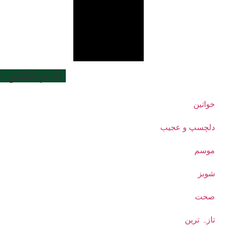
اہم لنکس
خواتین
دلچسپ و عجیب
موسم
شوبز
صحت
تازہ ترین