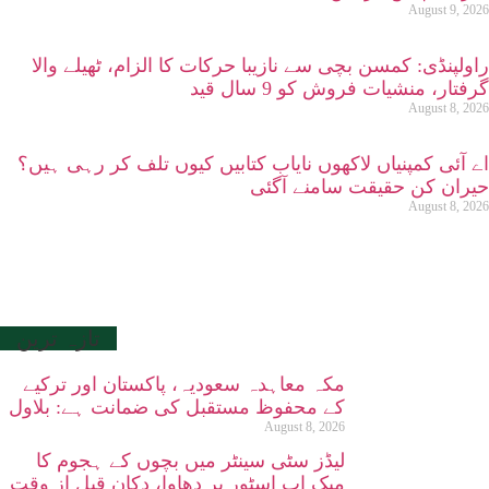
August 9, 2026
راولپنڈی: کمسن بچی سے نازیبا حرکات کا الزام، ٹھیلے والا
گرفتار، منشیات فروش کو 9 سال قید
August 8, 2026
اے آئی کمپنیاں لاکھوں نایاب کتابیں کیوں تلف کر رہی ہیں؟
حیران کن حقیقت سامنے آگئی
August 8, 2026
تازہ ترین
مکہ معاہدہ سعودیہ، پاکستان اور ترکیے
کے محفوظ مستقبل کی ضمانت ہے: بلاول
August 8, 2026
لیڈز سٹی سینٹر میں بچوں کے ہجوم کا
میک اپ اسٹور پر دھاوا، دکان قبل از وقت