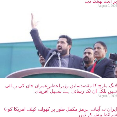
پر انڈے پھینک دیے
August 9, 2026
لانگ مارچ کا مقصدسابق وزیراعظم عمران خان کی رہائی
نہیں بلکہ ان تک رسائی ہے: سہیل آفریدی
August 9, 2026
ایران نے آبنائے ہرمز مکمل طور پر کھولنے کیلئے امریکا کو 6
شرائط پیش کر دیں