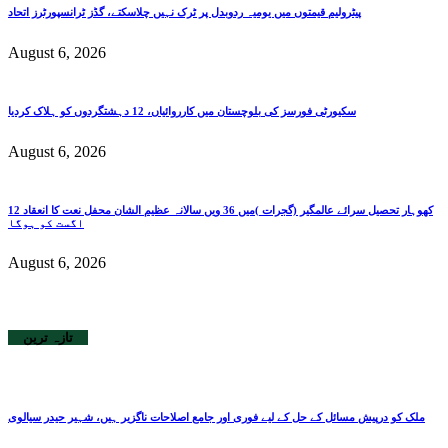
پیٹرولیم قیمتوں میں یومیہ ردوبدل پر ٹرک نہیں چلاسکتے، گڈز ٹرانسپورٹرز اتحاد
August 6, 2026
سکیورٹی فورسز کی بلوچستان میں کارروائیاں، 12 دہشتگردوں کو ہلاک کردیا
August 6, 2026
کھوہار تحصیل سرائے عالمگیر (گجرات )میں 36 ویں سالانہ عظیم الشان محفل نعت کا انعقاد 12
اگست کو ہوگا
August 6, 2026
تازہ ترین
ملک کو درپیش مسائل کے حل کے لیے فوری اور جامع اصلاحات ناگزیر ہیں، شہیر حیدر سیالوی