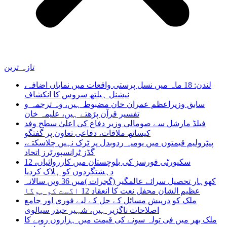
تازہ ترین
لندن: 18 ماہ میں نسل پرستی واقعات میں نمایاں اضافہ،
نیشنل ہیلتھ سروس کا انکشاف
سابق وزیراعظم عمران خان مضبوط ہیں، وہ ترجمہ و
تفسیر قرآن پڑھتے ہیں، علیمہ خان
فیلڈ مارشل سے صومالی وزیر دفاع کی اعلیٰ سطح وفد
کیساتھ ملاقات، دفاعی تعاون پر گفتگو
پیٹرولیم قیمتوں میں یومیہ ردوبدل پر ٹرک نہیں چلاسکتے،
گڈز ٹرانسپورٹرز اتحاد
سکیورٹی فورسز کی بلوچستان میں کارروائیاں، 12
دہشتگردوں کو ہلاک کردیا
کھوہار تحصیل سرائے عالمگیر (گجرات )میں 36 ویں سالانہ
عظیم الشان محفل نعت کا انعقاد 12 اگست کو ہوگا
ملک کو درپیش مسائل کے حل کے لیے فوری اور جامع
اصلاحات ناگزیر ہیں، شہیر حیدر سیالوی
ملک بھر میں فی تولہ سونے کی قیمت میں ہزاروں روپے کا