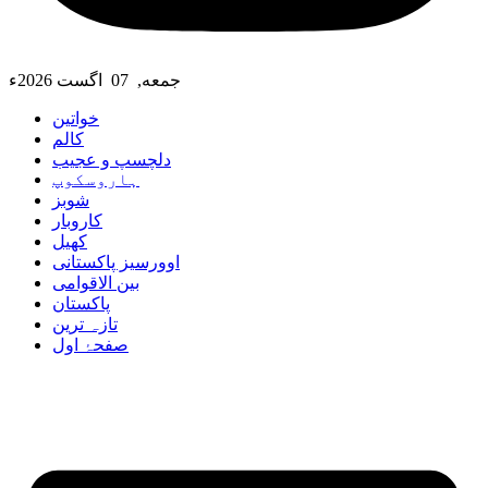
جمعه, 07 اگست 2026ء
خواتین
کالم
دلچسپ و عجیب
ہاروسکوپ
شوبز
کاروبار
کھیل
اوورسیز پاکستانی
بین الاقوامی
پاکستان
تازہ ترین
صفحۂ اول