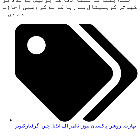
کبوتر کوہسپتال سے رہا کرنے کی رسمی اجازت
دے دی ۔
بھارت
,
روشن پاکستان نیوز
,
ٹائمز آف انڈیا
,
چین
,
گرفتارکبوتر