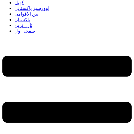
کھیل
اوورسیز پاکستانی
بین الاقوامی
پاکستان
تازہ ترین
صفحۂ اول