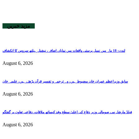
مزید خبریں
لندن: 18 ماہ میں نسل پرستی واقعات میں نمایاں اضافہ، نیشنل ہیلتھ سروس کا انکشاف
August 6, 2026
سابق وزیراعظم عمران خان مضبوط ہیں، وہ ترجمہ و تفسیر قرآن پڑھتے ہیں، علیمہ خان
August 6, 2026
فیلڈ مارشل سے صومالی وزیر دفاع کی اعلیٰ سطح وفد کیساتھ ملاقات، دفاعی تعاون پر گفتگو
August 6, 2026