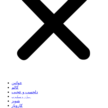
خواتین
کالم
دلچسپ و عجیب
ہاروسکوپ
شوبز
کاروبار