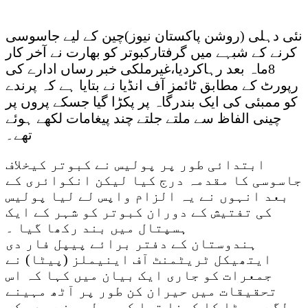
نئی دہلی (روشن پاکستان نیوز)چین کے لیے جاسوسی
کرنے کے شبہے میں گرفتارکبوتر کو بھارت نے آخر کار
8ماہ بعد رہاکردیا،غیرملکی خبر رساں ادارے کی
رپورٹ کے مطابق ٹائمز آف انڈیا نے بتایا ہے کہ پرندے
کو ممبئی کی ایک بندرگاہ پر پکڑا گیا جسکے پروں پر
چینی الفاظ سے ملتے جلتے چند پیغامات لکھے ہوئے
تھے۔
ابتدائی طور پر پولیس نے کبوتر کیخلاف
جاسوسی کا مقدمہ درج کیا لیکن انکوائری کے
بعد انہوں نے یہ الزام واپس لے لیا پولیس
کی تفتیش کے دوران کبوتر کو شہر کے ایک
ہسپتال میں بند رکھا گیا ۔
ہندوستان کے دفتر برائے پیپل فار دی
ایتھیکل ٹریٹمنٹ آف اینیملز (پیٹا) نے
جمعرات کو جاری ایک بیان میں کہا کہ اس
تحقیقات میں حیران کن طور پر آٹھ مہینے
لگے،پیٹا کا کہنا تھا کہ پولیس نے بدھ کو