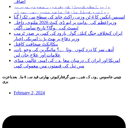
اضافہ
وزیر اعظم شہباز شریف دورہ سعودی عرب پر
روانہ، فیلڈ مارشل عاصم منیر بھی ہمراہ
اسپیس ایکس کا 4 ٹن وزنی راکٹ چاند کی سطح سے ٹکرا گیا
وزیراعظم کی ہدایت پر ایم ڈی کیٹ 2026 ملتوی، داخلہ
ٹیسٹ کب ہوگا؟ تاریخ سامنے آگئی
ایران کیخلاف جنگ کیلئے گولہ بارود کی کمی پر صدر ٹرمپ
وزیر دفاع پر پھٹ پڑے: امریکی اخبار
پیکاایکٹ صحافت کاقتل
آدھے سر کا درد کیوں ہوتا ہے؟ مائیگرین کی وجوہات،
علامات اور علاج جان لیں
امریکا اور ایران کے درمیان معاہدے کی امید، عالمی منڈی
میں تیل کی قیمتوں میں معمولی کمی
چینی جاسوس ہونے کے شبہے میں گرفتارکبوتر، بھارتی قید سے 8 ماہ بعدباعزت
بری
February 2, 2024