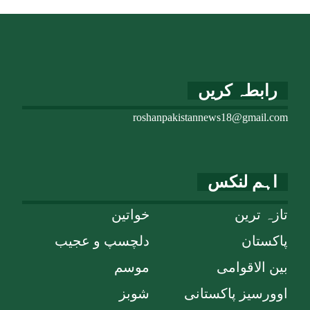
رابطہ کریں
roshanpakistannews18@gmail.com
اہم لنکس
تازہ ترین
خواتین
پاکستان
دلچسپ و عجیب
بین الاقوامی
موسم
اوورسیز پاکستانی
شوبز