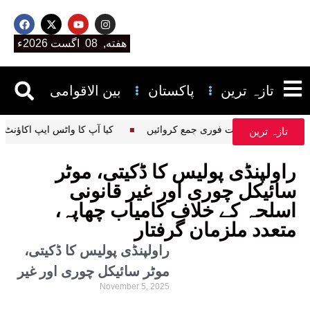
هفته, 08 اگست 2026ء
تازہ ترین
پاکستان
بین الاقوامی
ر چاہتے ہیں؟ درخواست فوری جمع کروائیں
کیا آپ کا واٹس ایپ اکاؤ
تازہ ترین
راولپنڈی پولیس کا ڈکیتی، موٹر
سائیکل چوری اور غیر قانونی
اسلحہ کے خلاف کامیاب چھاپہ،
متعدد ملزمان گرفتار
راولپنڈی پولیس کا ڈکیتی،
موٹر سائیکل چوری اور غیر
November 5, 2025
قانونی اسلحہ کے خلاف