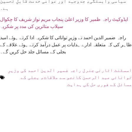
سیاسی وابستگی، جدوجہد اور عوامی خدمت قابلِ تحسین
ہے۔
ایڈوکیٹ راجہ ظمیر کا وزیر اعلیٰ پنجاب مریم نواز شریف کا چکوال
سیلاب متاثرین کی مدد پر شکریہ
راجہ ضمیر الدین احمد نے وزیرِ توانائی کا شکریہ ادا کرتے ہوئے امید
ظاہر کی کہ متعلقہ ادارے ہدایات پر عمل درآمد کرتے ہوئے علاقے کے
بجلی کے مسائل جلد حل کریں گے۔
اسسٹنٹ اٹارنی جنرل راجہ ضمیر الدین احمد کی وزیرِ
توانائی عبد الرحمن کانجو سے ملاقات، بجلی کے
مسائل کے فوری حل کی ہدایت