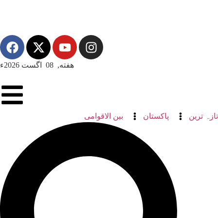
هفته, 08 اگست 2026ء
تازہ ترین
پاکستان
بین الاقوامی