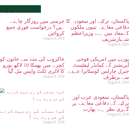
مزید خبریں
پاکستان، ترکیے اور سعودیہ کا
جرمنی میں روزگار چاہتے
دفاعی معاہدہ تینوں ملکوں
ہیں؟ درخواست فوری جمع
کےمفاد میں ہے، وزیراعظم
کروائیں
شہبازشریف
August 8, 2026
August 8, 2026
یورپ میں امریکی فوجی
خاکروب کی مدد سے خاتون کو
آپریشنز کے کمانڈر لیفٹیننٹ
کچرے میں پھینکا 10 لاکھ یورو
جنرل چارلس کوسٹانزا عہدے
کا لاٹری ٹکٹ واپس مل گیا
سے برطرف
August 8, 2026
August 8, 2026
پاکستان، سعودی عرب اور
ترکیے کے دفاعی معاہدے پر
گہری نظر ہے: بھارت
کیا سسٹم کو ری سیٹ کرنے
August 8, 2026
کی ضرورت ہے ؟
August 8, 2026