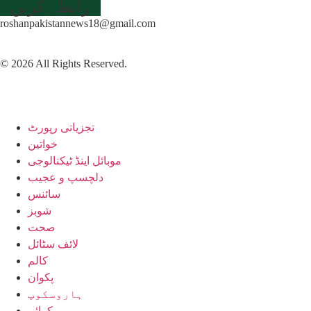
رابطہ کریں
roshanpakistannews18@gmail.com
© 2026 All Rights Reserved.
تجزیاتی رپورٹ
خواتین
موبائل اینڈ ٹیکنالوجی
دلچسپ و عجیب
سائنس
شوبز
صحت
لائف سٹائل
کالم
پکوان
ہاروسکوپ
کرائم