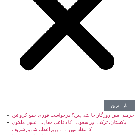
تازہ ترین
جرمنی میں روزگار چاہتے ہیں؟ درخواست فوری جمع کروائیں
پاکستان، ترکیے اور سعودیہ کا دفاعی معاہدہ تینوں ملکوں
کےمفاد میں ہے، وزیراعظم شہبازشریف