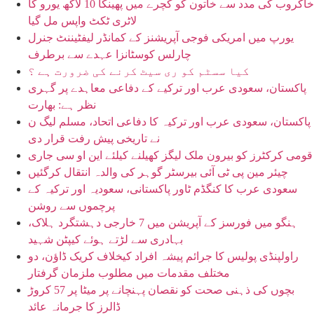
خاکروب کی مدد سے خاتون کو کچرے میں پھینکا 10 لاکھ یورو کا
لاٹری ٹکٹ واپس مل گیا
یورپ میں امریکی فوجی آپریشنز کے کمانڈر لیفٹیننٹ جنرل
چارلس کوسٹانزا عہدے سے برطرف
کیا سسٹم کو ری سیٹ کرنے کی ضرورت ہے ؟
پاکستان، سعودی عرب اور ترکیے کے دفاعی معاہدے پر گہری
نظر ہے: بھارت
پاکستان، سعودی عرب اور ترکیہ کا دفاعی اتحاد، مسلم لیگ ن
نے تاریخی پیش رفت قرار دی
قومی کرکٹرز کو بیرون ملک لیگز کھیلنے کیلئے این او سی جاری
چیئر مین پی ٹی آئی بیرسٹر گوہر کی والدہ انتقال کرگئیں
سعودی عرب کا کنگڈم ٹاور پاکستانی، سعودیہ اور ترکیہ کے
پرچموں سے روشن
ہنگو میں فورسز کے آپریشن میں 7 خارجی دہشتگرد ہلاک،
بہادری سے لڑتے ہوئے کیپٹن شہید
راولپنڈی پولیس کا جرائم پیشہ افراد کیخلاف کریک ڈاؤن، دو
مختلف مقدمات میں مطلوب ملزمان گرفتار
بچوں کی ذہنی صحت کو نقصان پہنچانے پر میٹا پر 57 کروڑ
ڈالرز کا جرمانہ عائد