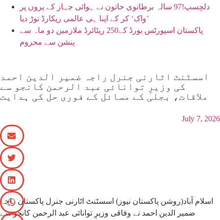
دلچسپ!97 سالہ برطانوی خاتون نے ہوائی جہاز کے پروں پر
’واک‘ کر کے اپنا ہی عالمی ریکارڈ توڑ دیا
پاکستان اسپورٹس بورڈ کے250 ریٹائرڈ ملازمین دو ماہ سے
پنشن سے محروم
اسسٹنٹ اٹارنی جنرل راجہ ضمیر الدین احمد
کی وزیرِ توانائی عبد الرحمن کانجو سے
ملاقات، بجلی کے مسائل کے فوری حل کی ہدایت
July 7, 2026
اسلام آباد(روشن پاکستان نیوز) اسسٹنٹ اٹارنی جنرل پاکستان راجہ
ضمیر الدین احمد نے وفاقی وزیرِ توانائی عبد الرحمن کانجو سے