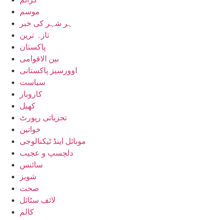
موسم
ہر شہر کی خبر
تازہ ترین
پاکستان
بین الاقوامی
اوورسیز پاکستانی
سیاست
کاروبار
کھیل
تجزیاتی رپورٹ
خواتین
موبائل اینڈ ٹیکنالوجی
دلچسپ و عجیب
سائنس
شوبز
صحت
لائف سٹائل
کالم