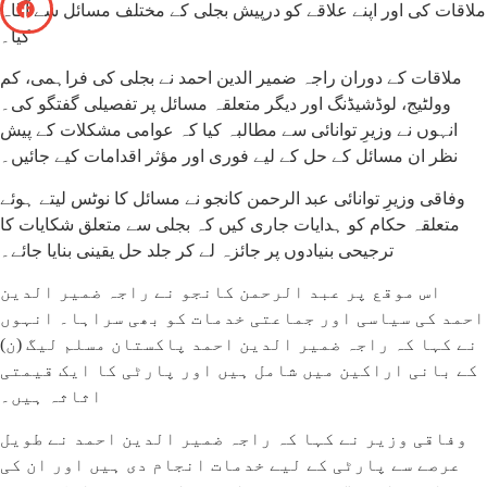
ملاقات کی اور اپنے علاقے کو درپیش بجلی کے مختلف مسائل سے آگاہ
کیا۔
ملاقات کے دوران راجہ ضمیر الدین احمد نے بجلی کی فراہمی، کم
وولٹیج، لوڈشیڈنگ اور دیگر متعلقہ مسائل پر تفصیلی گفتگو کی۔
انہوں نے وزیرِ توانائی سے مطالبہ کیا کہ عوامی مشکلات کے پیش
نظر ان مسائل کے حل کے لیے فوری اور مؤثر اقدامات کیے جائیں۔
وفاقی وزیرِ توانائی عبد الرحمن کانجو نے مسائل کا نوٹس لیتے ہوئے
متعلقہ حکام کو ہدایات جاری کیں کہ بجلی سے متعلق شکایات کا
ترجیحی بنیادوں پر جائزہ لے کر جلد حل یقینی بنایا جائے۔
اس موقع پر عبد الرحمن کانجو نے راجہ ضمیر الدین
احمد کی سیاسی اور جماعتی خدمات کو بھی سراہا۔ انہوں
نے کہا کہ راجہ ضمیر الدین احمد پاکستان مسلم لیگ (ن)
کے بانی اراکین میں شامل ہیں اور پارٹی کا ایک قیمتی
اثاثہ ہیں۔
وفاقی وزیر نے کہا کہ راجہ ضمیر الدین احمد نے طویل
عرصے سے پارٹی کے لیے خدمات انجام دی ہیں اور ان کی