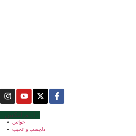
اہم لنکس
خواتین
دلچسپ و عجیب