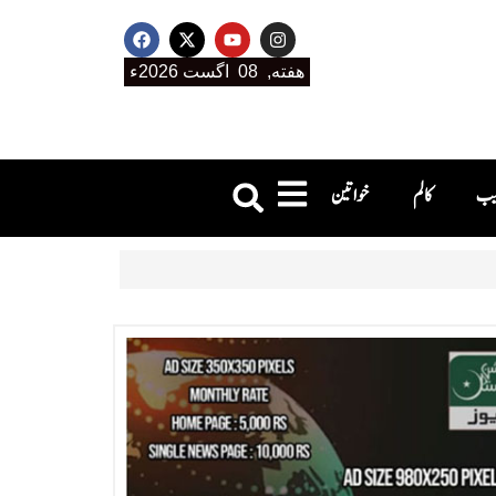
هفته, 08 اگست 2026ء
جیب
کالم
خواتین