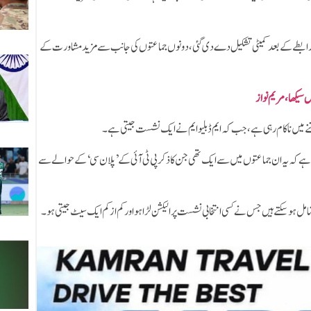
ر کے رابطے کے بعد کمیٹی تشکیل دے دی گئی، دونوں جماعتوں کی جانب سے مزید مشاورت کے
 سیکھا، مریم نواز
یتنے میں ناکام رہی ہے، جب کہ ایم ڈبلیو ایم نے ایک نشست جیتی ہے۔
 کامیابی اس تناظر میں اہم ہے کہ یہ ان جماعتوں میں سے ایک تھی جن کا ذکر پی ٹی آئی کے ’پلان سی‘ کے حوالے سے