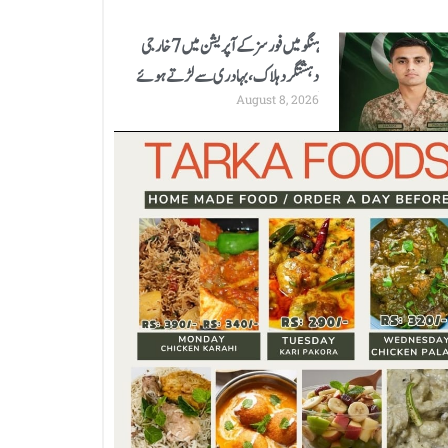
ہنگو میں فورسز کے آپریشن میں 7 خارجی
دہشتگرد ہلاک، بہادری سے لڑتے ہوئے
August 8, 2026
کیپٹن شہید