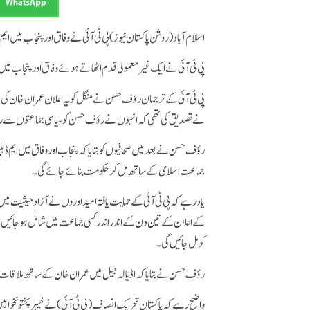
اسلام آباد(روشن پاکستان نیوز) پی ٹی آئی نے وفاق اور پنجاب میں ایم ڈ
پی ٹی آئی نے ایک غیرمعمولی قدم اٹھاتے ہوئے وفاق اور پنجاب میں 
پی ٹی آئی کے ترجمان رؤف حسن نے منگل کو یہ اعلان عمران خان کی پ
نے تصدیق کی تھی کہ انہوں نے رؤف حسن کو سیاسی جماعتوں سے ر
رؤف حسن نے بعد میں صحافیوں کو بتایا کہ پنجاب اور وفاق میں ایم 
جماعت اسلامی کے ساتھ مل کر حکومت بنائے جائے گی۔
یاد رہے کہ پی ٹی آئی کے حمایت یافتہ امیداوروں نے آزاد حیثیت می
کے اعلان کے تین دن کے اندر اندر کسی جماعت میں شامل ہوجائی
کو مل جائیں گی۔
رؤف حسن نے بتایا کہ اڈیالہ جیل میں عمران خان کے ساتھ ملاقات
واضح رہے کہ پاکستان تحریک انصاف (پی ٹی آئی) نے خیبرپختونخوا 