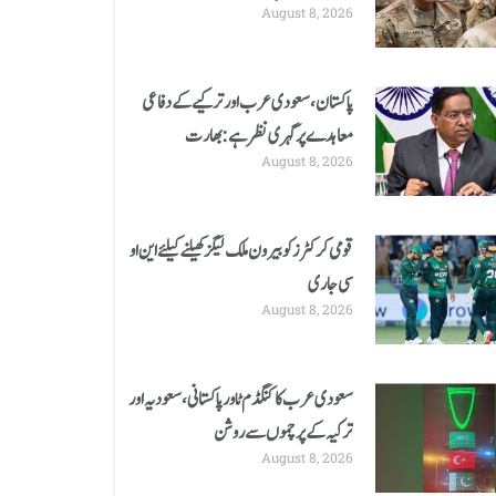
August 8, 2026
برطرف
پاکستان، سعودی عرب اور ترکیے کے دفاعی
معاہدے پر گہری نظر ہے: بھارت
August 8, 2026
قومی کرکٹرز کو بیرون ملک لیگز کھیلنے کیلئے این او
سی جاری
August 8, 2026
سعودی عرب کا کنگڈم ٹاور پاکستانی، سعودیہ اور
ترکیہ کے پرچموں سے روشن
August 8, 2026