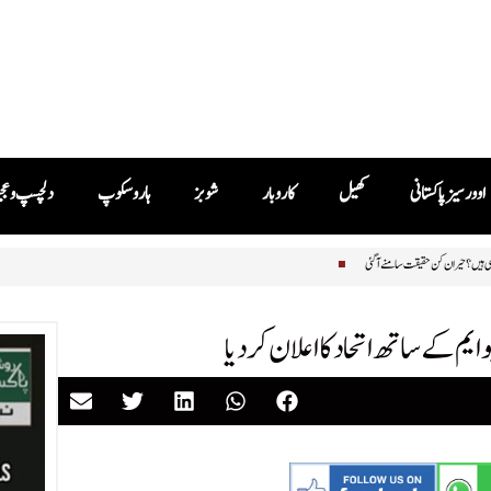
اوورسیز پاکستانی
کھیل
کاروبار
شوبز
ہاروسکوپ
دلچسپ و ع
لاکھوں نایاب کتابیں کیوں تلف کر رہی ہیں؟ حیران کن حقیقت سامنے آگئی
 ایم کے ساتھ اتحاد کا اعلان کردیا