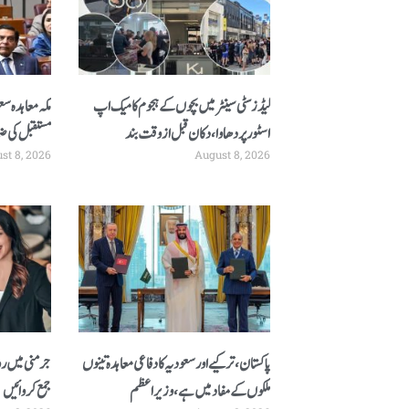
لیڈز سٹی سینٹر میں بچوں کے ہجوم کا میک اپ
مکہ معاہدہ سع
اسٹور پر دھاوا، دکان قبل از وقت بند
مستقبل کی ض
st 8, 2026
August 8, 2026
پاکستان، ترکیے اور سعودیہ کا دفاعی معاہدہ تینوں
جرمنی میں ر
ملکوں کےمفاد میں ہے، وزیراعظم
جمع کروائیں