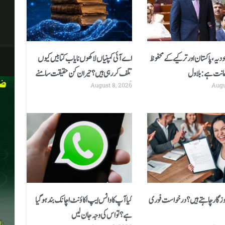
ودیہ، پاکستان اور ترکیے کے محفوظ
اے آئی کمپنیاں لاکھوں نایاب کتابیں کیوں
مانت ہے: بلاول
تلف کر رہی ہیں؟ حیران کن حقیقت سامنے
August 8, 2026
Augu
آگئی
وزگار چاہتے ہیں؟ درخواست فوری
کیا آپ کا واٹس ایپ اکاؤنٹ اچانک بند ہوگیا
ہے؟ تو اس کی وجہ جان لیں