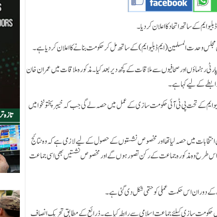
بلیو ایم کے ساتھ اتحاد کا اعلان کردیا۔
مجلس وحدت المسلمین (ایم ڈبلیو ایم) کے ساتھ مل کر حکومت بنانے کا اعلان کردیا ہے۔
ارٹی رہنماؤں اور صحافیوں سے ملاقات کے کچھ دیر بعد کیا۔ مذکورہ ملاقات میں عمران خان
ابطے کے لیے کہا ہے۔
ڈبلیو ایم کے تحت پی ٹی آئی حکومت سازی کے عمل میں حصہ لے گی جب کہ خیبرپختونخوا میں
تازہ ت
ں انتخابات میں حصہ لیا تھا اور مخصوص نشستوں کے حصول کے لیے لازمی ہے کہ وہ نتائج
ں اس طرح وہ مذکورہ جماعت کے رکن تصور ہوں گے اور مخصوص نشستیں بھی اسی جماعت
 کے دوران اس حکمت عملی کو حتمی شکل دی گئی ہے۔
میں حکومت سازی کیلئے جماعت اسلامی سے رابطہ کیا ہے۔ ذرائع کے مطابق تحریک انصاف