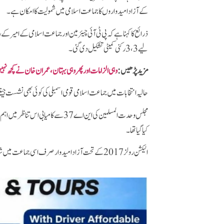
کے آزاد امیدواروں کا جماعت اسلامی میں شمولیت کا امکان ہے۔
ذرائع کا کہنا ہے کہ پی ٹی آئی چیئرمین اور جماعت اسلامی کے امی
لیے 3،3 رکنی کمیٹی تشکیل دی گئی۔
مزید پڑھیں:
وہی الزامات اور پھر وہی بہتان ، عمران خان نے کچھ نہیں
حالیہ انتخابات میں جماعت اسلامی قومی اسمبلی کی کوئی بھی نشست ج
مجلس وحدت المسلمین کی این اے 37 سے
کیا گیا تھا۔
الیکشن رولز 2017 کے تحت آزاد امیدوار صرف اسی جماعت میں شامل ہو سکتے ہیں جس نے کسی انتخابی نشست پر الیکشن لڑا ہو اور کم ازکم ایک سیٹ جیتی ہو۔