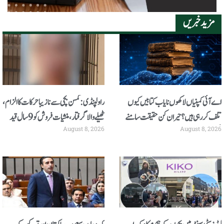
مزید خبریں
اے آئی کمپنیاں لاکھوں نایاب کتابیں کیوں
راولپنڈی: کمسن بچی سے نازیبا حرکات کا الزام،
تلف کر رہی ہیں؟ حیران کن حقیقت سامنے
ٹھیلے والا گرفتار، منشیات فروش کو 9 سال قید
August 8, 2026
August 8, 2026
آگئی