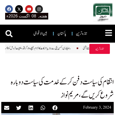
هفته, 08 اگست 2026ء
تازہ ترین
پاکستان
بین الاقوامی
ایاب کتابیں کیوں تلف کر رہی ہیں؟ حیران کن حقیقت سامنے آگئی
راولپنڈی: کمسن بچی سے نازیبا حرکات کا الزام، ٹھیلے والا گرفتار، منشیات ف
تازہ ترین
انتقام کی سیاست دفن کر کے خدمت کی سیاست دوبارہ
شروع کریں گے،مریم نواز
February 3, 2024