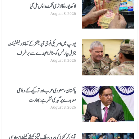
لاکھ یورو کا لاٹری ٹکٹ واپس مل گیا
August 8, 2026
یورپ میں امریکی فوجی آپریشنز کے کمانڈر لیفٹیننٹ
جنرل چارلس کوسٹانزا عہدے سے برطرف
August 8, 2026
پاکستان، سعودی عرب اور ترکیے کے دفاعی
معاہدے پر گہری نظر ہے: بھارت
August 8, 2026
قومی کرکٹرز کو بیرون ملک لیگز کھیلنے کیلئے این او سی