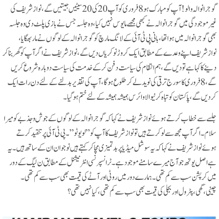
گوجرانوالہ والو!آپ کو مبارک ہو 8فروری کو آپ 20 کی 20 سیٹیں جیتیں گے،نوازشریف کی
غیر موجودگی میں گوجرانوالہ نے کبھی مجھے مایوس نہیں کیا، وہ جلسہ جس نے بازی پلٹ دی وہ جلسہ
بھی گوجرانوالہ میں ہوا تھا، بانی پی ٹی آئی کے لانگ مارچ کو گوجرانوالہ کے لوگوں نے مار بھگایا،
نوازشریف اپنے وعدے کے مطابق ایک کروڑ نوکریاں دیں گے، نوازشریف نے اگر آپ کو گھر بنا کر
دینے کا کہا ہے تو دیں گے، ہم انتقام کی سیاست دفن کر کے خدمت کی سیاست دوبارہ شروع کریں
گے، 8فروری کا سورج ترقی کی نوید لے کر طلوع ہوگا، آپ کی تقدیر بدلنے کے لئے دن رات ایک
کر دیں گے،پاکستان کو تباہ کرنیوالا وائرس ہمیشہ ہمیشہ کے لئے ختم ہو گیا۔
جلسے سے خطاب کرتے ہوئے نوازشریف نے کہا کہ گوجرانوالہ کے لوگوں کے جوش وجذبے کو میرا
سلام۔ اگر آپ مجھ سے لو کرتے ہیں تو نوازشریف کا آپ کو” لو یو ٹو”۔ پی ٹی آئی پر تنقید کرتے
ہوئے نوازشریف نے کہا کہ یہ سوشل میڈیا پر بدتمیزی مچا کر کہتے ہیں نوجوان ان کے ساتھ ہیں۔ یہ
ہے اصل یوتھ جو آج میرے سامنے موجود ہے۔ ٹرانسپرنسی انٹرنیشنل کے مطابق ن لیگ کے دور
میں کرپشن سب سے کم تھی۔ ہمارے دور میں روٹی اور آٹے کی قیمت بھی سب سے کم تھی۔
چینی،گھی،پٹرول اور بجلی کی قیمت بھی سب سے کم تھی،کیا نہیں تھی؟