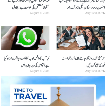
لیڈز سٹی سینٹر میں بچوں کے ہجوم کا میک اپ
مکہ معاہدہ سعودیہ، پاکستان اور ترکیے کے
اسٹور پر دھاوا، دکان قبل از وقت بند
محفوظ مستقبل کی ضمانت ہے: بلاول
August 8, 2026
August 8, 2026
جرمنی میں روزگار چاہتے ہیں؟ درخواست
کیا آپ کا واٹس ایپ اکاؤنٹ اچانک بند ہوگیا
فوری جمع کروائیں
ہے؟ تو اس کی وجہ جان لیں
August 8, 2026
August 8, 2026