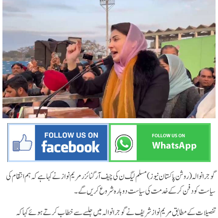
گوجرانوالہ(روشن پاکستان نیوز)مسلم لیگ ن کی چیف آ رگنائزر مریم نواز نے کہا ہے کہ ہم انتقام کی
سیاست کو دفن کرکے خدمت کی سیاست دوبارہ شروع کریں گے ۔
تفصیلات کےمطابق مریم نواز شریف نے گوجرانوالہ میں جلسے سے خطاب کرتے ہوئے کہا کہ