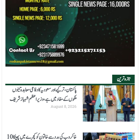
تازہ ترین
پاکستان، ترکیے اور سعودیہ کا دفاعی معاہدہ تینوں
ملکوں کےمفاد میں ہے، وزیراعظم شہبازشریف
August 8, 2026
خاکروب کی مدد سے خاتون کو کچرے میں پھینکا 10