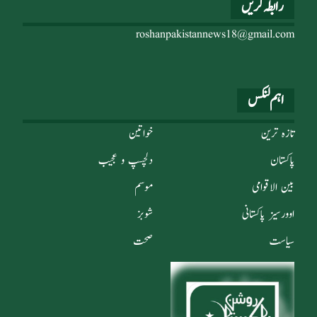
رابطہ کریں
roshanpakistannews18@gmail.com
اہم لنکس
تازہ ترین
خواتین
پاکستان
دلچسپ و عجیب
بین الاقوامی
موسم
اوورسیز پاکستانی
شوبز
سیاست
صحت