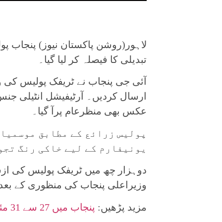
لاہور(روشن پاکستان نیوز) پنجاب پو
تبدیلی کا فیصلہ کر لیا گیا۔
آئی جی پنجاب نے ٹریفک پولیس کی و
ارسال کردیں۔ آرٹیفیشل انٹیلی جنس 
عکس بھی منظرعام پرآ گیا۔
پولیس زرائع کے مطابق موسمیاتی
یونیفارم کے لیے خاکی رنگ تجو
دوہزار چھ میں ٹریفک پولیس کی ازسر
وزیراعلی پنجاب کی منظوری کے بعد ی
مزید پڑھیں:
پنجاب میں 27 سے 31 مئی کے دوران آندھی اور بارشوں کا الرٹ جاری