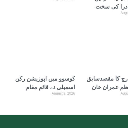
بڑی پیشگوئی کردی
نادرا کی سخت
Augu
ارچ کا مقصدسابق
کوسوو میں اپوزیشن رکن
ظم عمران خان
اسمبلی نے قائم مقام
August 9, 2026
Augu
ی نہیں بلکہ ان
وزیراعظم پر انڈے پھینک
ئی ہے: سہیل
دیے