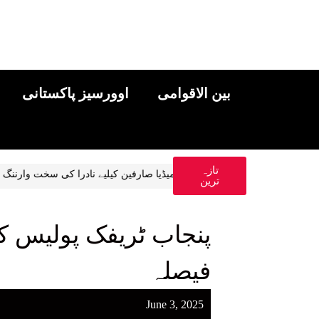
بین الاقوامی
اوورسیز پاکستانی
تازہ
منہ ای کی پہلی ویڈیو جاری
سوشل میڈیا صارفین کیلیے نادرا کی سخت 
ترین
پنجاب ٹریفک پولیس کا 
فیصلہ
June 3, 2025