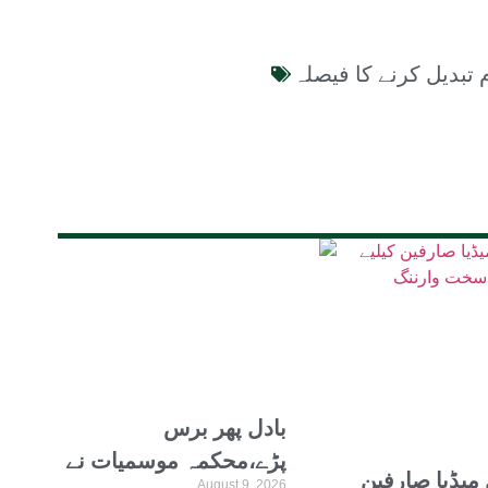
 تبدیل کرنے کا فیصلہ
بادل پھر برس
پڑے،محکمہ موسمیات نے
یڈیا صارفین
August 9, 2026