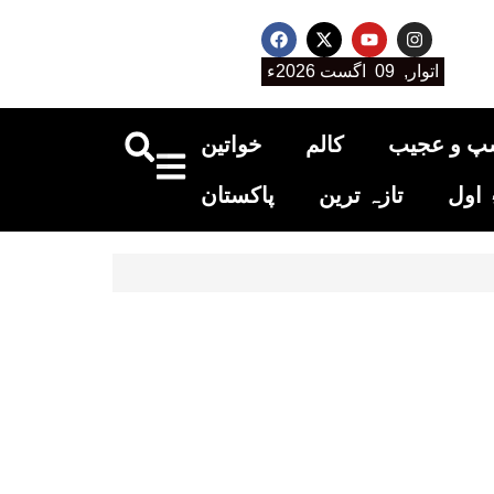
اتوار, 09 اگست 2026ء
پ و عجیب
کالم
خواتین
اول
تازہ ترین
پاکستان