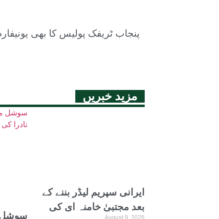
پنجاب ٹریفک پولیس کا بھی یونیفارم
مزید خبریں
ایرانی سپریم لیڈر بننے کے
بعد مجتبیٰ خامنہ ای کی
سوشل م
August 9, 2026