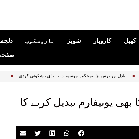
کھیل
کاروبار
شوبز
ہاروسکوپ
دلچس
صفحۂ 
وارننگ
بادل پھر برس پڑے،محکمہ موسمیات نے بڑی پیشگوئی کردی
بھی یونیفارم تبدیل کرنے کا