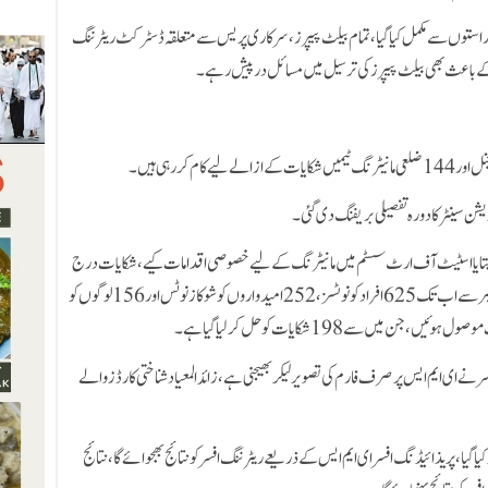
ئی راستوں سے مکمل کیا گیا، تمام بیلٹ پیپرز، سرکاری پریس سے متعلقہ ڈسٹرکٹ ریٹرننگ
کے باعث بھی بیلٹ پیپرز کی ترسیل میں مسائل درپیش رہے۔
یشن سینٹر کا دورہ تفصیلی بریفنگ دی گئی۔
بتایا اسٹیٹ آف ارٹ سسٹم میں مانیٹرنگ کے لیے خصوصی اقدامات کیے، شکایات درج
کرانے کے لیے پہلی مرتبہ واٹس ایپ استعمال کر رہے ہیں، 26 دسمبر سے اب تک 625 افراد کو نوٹسز، 252 امیدواروں کو شوکاز نوٹس اور 156 لوگوں کو
ر نے ای ایم ایس پر صرف فارم کی تصویر لیکر بھیجنی ہے، زائد المعیاد شناختی کارڈز والے
کیا گیا، پریذائیڈنگ افسر ای ایم ایس کے ذریعے ریٹرننگ افسر کو نتائج بھجوائے گا، نتائج