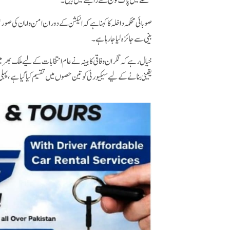
سلسلے میں پاک فوج سے رابطے میں ہیں۔
صوبائی محکمہ داخلہ کا کہنا ہے کہ الیکشن کے دوران امن و امان کی صو
بینی سے جائزہ لیا جا رہا ہے۔
خیال رہے کہ نگران وفاقی کابینہ نے عام انتخابات کے لیے ملک بھر م
یقینی بنانے کے لیے سیکیورٹی کو تین حصوں میں تقسیم کیا گیا ہے، پہل