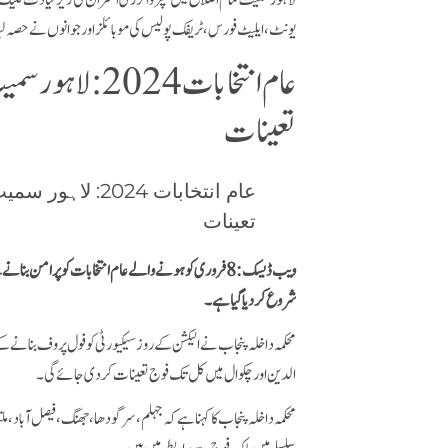
لاہور سمیت تمام اضلاع میں سپروائزری افسران کی زیر قیادت فلیگ مار
یونٹ، ایلیٹ فورس، ٹریفک پولیس کی موبائلز اور جوانوں نے حصہ لی
عام انتخابات 4
تعینات
ویب ڈیسک: 8 فروری کو ہونے والے عام انتخابات کو پرا
شروع کر دیا گیا ہے۔
محکمہ داخلہ پنجاب نے الیکشن کے روز سیکیورٹی کو فول پروف بنانے کے
الدین اور چکوال میں کل تک فوج تعینات کر دی جائے گی۔
محکمہ داخلہ پنجاب کا کہنا ہے کہ جہلم، سرگودھا، جھنگ، فیصل آباد، م