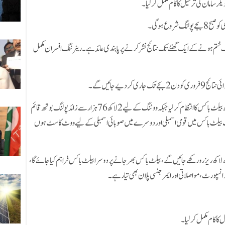
یگر سامان کی ترسیل کا کام مکمل کرلیا۔
 جاری رہے گا۔ پولنگ ختم ہونے کے ایک گھنٹے تک نتائج نشر کرنے پر پابندی عائد ہے۔ ریٹرننگ افسران مکمل
دیے جائیں گے۔
واضح رہے کہ الیکشن کمیشن نے ملک بھر میں انتخابات کے لیے7 لاکھ بیلٹ باکس کا انتظام کر لیا جبکہ ووٹنگ کے لیے 2 لاکھ 76 ہزار سے زائد پولنگ بوتھ قائم
 باکس رکھے جائیں گے، ایک بیلٹ باکس میں قومی اسمبلی اور دوسرے میں صوبائی اسمبلی کے لیے ووٹ کاسٹ ہوں
 گے جبکہ ڈیڑھ لاکھ ریزرو رکھے جائیں گے، بیلٹ باکس بھرجانے پر دوسرا بیلٹ باکس فراہم کیا جائے گا،
 ٹرانسپورٹ، مواصلاتی اور ایمرجنسی پلان بھی تیار ہے۔