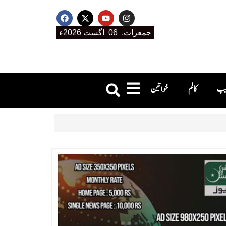
جمعرات, 06 اگست 2026ء
جیب
کالم
خواتین