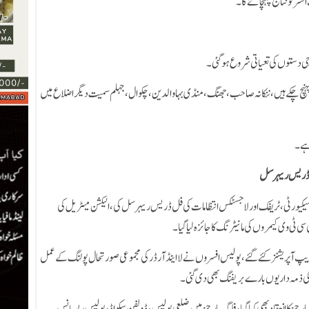
سر کو نتائج پہنچائے گا۔
جی دستوں کی تعیاتی شروع ہوگئی۔
 پہنچ چکے ہیں، ننکانہ صاحب، جھنگ، منڈی بہاوالدین، چکوال، جہلم سمیت دیگراضلاع میں
 ہے۔
فل ڈریس ریہرسل
کیورٹی، ٹریفک اور لاجسٹکس انتظامات کی فل ڈریس ریہرسل کی، الیکشن میٹریل کی
ی ٹی وی کیمروں کی مانیٹرنگ کا جائزہ لیا گیا۔
آپریشنز کئے گئے، پولیس افسروں نے لا اینڈ آرڈر کی مجموعی صورتحال پولنگ کے عمل
ی کی ذمہ داریوں بارے بریفنگ بھی دی گئی۔