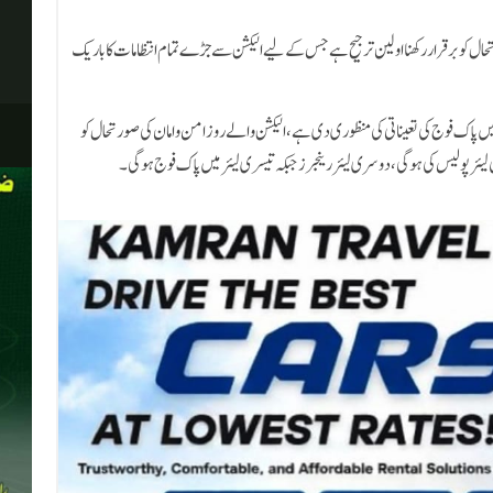
رتحال کو برقرار رکھنا اولین ترجیح ہے جس کے لیے الیکشن سے جڑے تمام انتظامات کا باریک
یں پاک فوج کی تعیناتی کی منظوری دی ہے، الیکشن والے روز امن و امان کی صورتحال کو
ی لیئر پولیس کی ہوگی، دوسری لیئر رینجرز جبکہ تیسری لیئر میں پاک فوج ہوگی۔