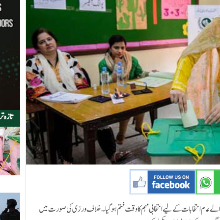
تازہ ت
ڈیسک) ملک بھر میں 8 فروری 2024 کو ہونے والے عام انتخابات کے لیے انتخابی مہم کا وقت ختم ہوگیا۔ خلاف ورزی کی صورت میں