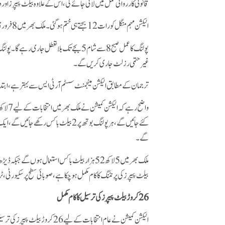
قانونی کارروائی عمل میں لائی جائے گی، اس کے علاوہ بیلٹ پیپرز اور د
الیکشن مہم منگل کو رات 12 بجتے ہی ختم ہوگئی۔ ملک بھر میں 8 فروری کو صبح 8 بجے پولنگ شروع ہوگی۔
پولنگ کا عمل صبح 8 سے شام 5 بجے تک بلاتعطل
غیر حتمی رزلٹ جاری کریں گے۔
ترجمان کے مطابق الیکشن مینجمنٹ سسٹم آر ٹی ایس سے بہتر ہے، ابتدائی نتائج 9 فروری کو دن 2 بجے تک جاری کر
کئے جائیں گے، ہر پولنگ بوتھ پر 2 بیلٹ
گے۔
ملک بھرمیں 5 لاکھ 52 ہزار بیلٹ باکس استعمال ہوں
بیلٹ پیپرز کی پرنٹنگ کا کام مکمل ہو چکا ہے، صوبائی سطح پر سکیورٹی،
26 کروڑ بیلٹ پیپرز کی ترسیل کا کام مکمل
الیکشن کمیشن نے عام انتخابات کے لیے 26 کروڑ بیلٹ پیپرز کی ترسیل کا کام مکمل کرلیا۔