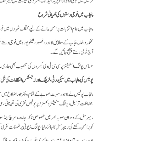
ترسیل میں کوئی ایشو ہوا تو پریذائیڈنگ افسر ذاتی حیثیت میں ریٹرننگ اف
پنجاب میں فوجی دستوں کی تعیاتی شروع
پنجاب میں عام انتخابات پرامن بنانے کے لیے مختلف شہروں میں فو
محکمہ داخلہ پنجاب کے مطابق لاہور، قصور،شیخوپورہ میں فوجی دستے
آج فوجی دستے پہنچ جائیں گے۔
حساس پولنگ اسٹیشنز پر سی سی ٹی وی کیمروں کی تنصیب بھی جاری
پولیس کی پنجاب میں سیکیورٹی، ٹریفک اور لاجسٹکس انتظامات کی 
پنجاب پولیس نے لاہور سمیت صوبے کے تمام ریجنز اور اضلاع میں سی
بحفاظت ترسیل، پولنگ سٹیشنز و کلسٹرز پر پولیس نفری کی تعیناتی، سی س
ریہرسل کے دوران صوبہ بھر میں خصوصی ناکہ جات، سرچ اینڈ سویپ 
کو پرامن رکھنے کی ریہرسل کا جائزہ لیا، پولنگ ڈیوٹی پر تعینات نفر