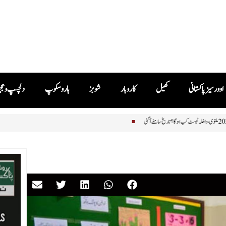
اوورسیز پاکستانی
کھیل
کاروبار
شوبز
ہاروسکوپ
دلچسپ و ع
اعظم کی ہدایت پر ایم ڈی کیٹ 2026 ملتوی، داخلہ ٹیسٹ کب ہوگا؟ تاریخ سامنے آگئی