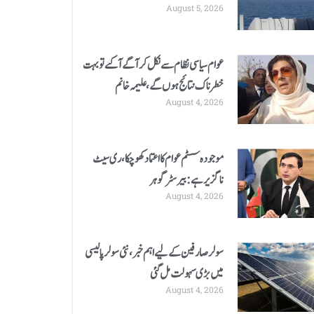
August 5, 2026
عوام سیاسی نظام سے نکل کر آگے آگئے تو بہت
خطرناک نتائج ہوں گے، علیمہ خانم
August 4, 2026
موجودہ سسٹم عوام کا اعتماد کھوچکا، ری سیٹ
ناگزیر ہے: بیرسٹر گوہر
August 4, 2026
سولر صارفین کے لیے اہم خبر، نئی سولر پالیسی
میں بڑی سہولت مل گئی
August 4, 2026