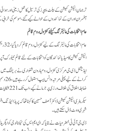
ترجمان الیکشن کمیشن کے بیلٹ پیپرز کی ترسیل کا عمل زمینی اور ہوا
آفسران اور ان کے نمائندوں کے حوالے کیے گئے، موسم کی خرابی 
عام انتخابات کی مانیٹرنگ کیلئے کنٹرول روم قائم
عام انتخابات کی مانیٹرنگ کے لیے کنٹرول روم قائم کردیا گیا، 32 ریجنل اور 144 ضلعی مانیٹرنگ ٹیمیں شکایات کے ازالے لیے کام کررہی ہیں۔
الیکشن کمیشن کا میڈیا نمائندگان کو انتخابات کےلئے قائم نیٹورک آپر
ایڈیشنل ڈی جی مرکزی کنٹرول روم ہارون شنواری نے بریفنگ میں 
ضابطہ اخلاق کی خلاف ورزی پر جرمانے کیے، اب تک 221 شکایات موصول ہوئیں، جن میں سے 198 شکایات کو حل کرلیا گیا ہے۔
سیکریٹری الیکشن کمیشن ڈاکٹر آصف حسین کا کہنا تھا کہ پریذائیڈنگ افس
شہری ووٹ ڈال سکتے ہیں۔
ڈی جی آئی ٹی خضر حیات نے بتایا کہ ای ایم ایس کی ٹیکنالوجی کو اپگریڈ 