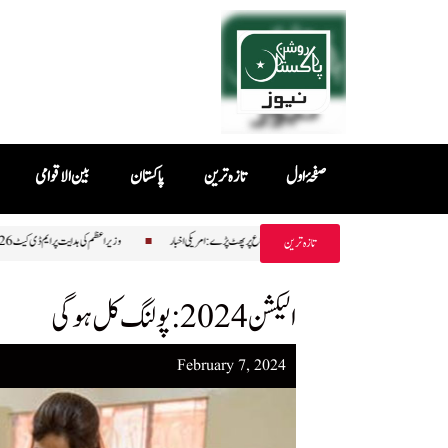
صفحۂ اول
تازہ ترین
پاکستان
بین الاقوامی
اایکٹ صحافت کاقتل
ایران کیخلاف جنگ کیلئے گولہ بارود کی کمی پر صدر ٹرمپ وزیر دفاع پر پھٹ پڑے: امریکی اخبار
وزیر
تازہ ترین
الیکشن 2024: پولنگ کل ہوگی
February 7, 2024