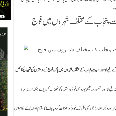
چز کا انعقاد بھی کیا گیا، فلیگ مارچز میں ضلعی پولیس، ڈولفن سکواڈ، پولیس ریسپانس
ا۔
202: لاہور سمیت پنجاب کے مختلف شہروں میں فوج
من بنانے کے لیے لاہور سمیت پنجاب کے مختلف شہروں میں پاک فوج کے دستوں کی تعیناتی کا عمل
 لیے لاہور، قصور اور شیخوپورہ میں فوجی دستوں کو تعینات کردیا ہے جبکہ منڈی بہاؤ
لتان اور دیگر اضلاع میں بھی کل تک فوج کو تعینات کر دیا جائے گا، تمام اضلاع کے حکام اس