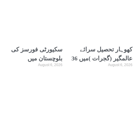
ٹرانسپورٹرز اتحاد
ملاقات، دفاعی تعاون پر
گفتگو
کھوہار تحصیل سرائے
سکیورٹی فورسز کی
عالمگیر (گجرات )میں 36
بلوچستان میں
August 6, 2026
August 6, 2026
ویں سالانہ عظیم الشان
کارروائیاں، 12
محفل نعت کا انعقاد 12
دہشتگردوں کو ہلاک
اگست کو ہوگا
کردیا