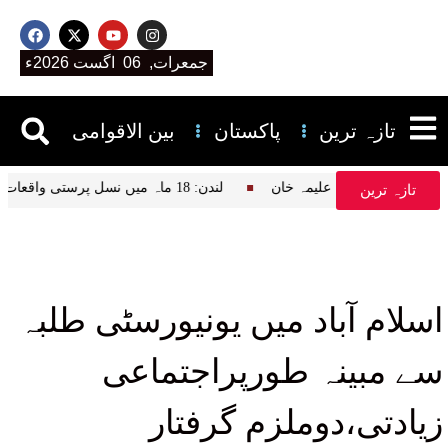
جمعرات, 06 اگست 2026ء
تازہ ترین
پاکستان
بین الاقوامی
سیر قرآن پڑھتے ہیں، علیمہ خان
لندن: 18 ماہ میں نسل پرستی واقعات میں نمایاں اضافہ، نیشنل ہیلتھ سروس کا انکشاف
تازہ ترین
اسلام آباد میں یونیورسٹی طلبہ
سے مبینہ طورپراجتماعی
زیادتی،دوملزم گرفتار