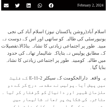
February 2, 2024
اسلام آباد(روشن پاکستان نیوز) اسلام آباد کی نجی
یونیورسٹی کی طالبہ کو ساتھی اور اس کے دوست نے
مبینہ طور پر اجتماعی زیادتی کا نشانہ بناڈالا،تفصیلات
کے مطابق پولیس نے بتایاکہ شالیمار تھانے کی حدود
میں طالبہ کومبینہ طور پر اجتماعی زیادتی کا نشانہ
بنایا گیا۔
یہ واقعہ دارالحکومت کے سیکٹر E-11-2 کے فلیٹ
میں پیش آیا۔پولیس نے مقدمہ درج کر کے دو
ملزمان ظہیر اور دانیال کو گرفتار کر لیا ۔
متاثرہ کی شکایت پر تھانہ شالیمار میں
مقدمہ درج کر گیا۔ پولیس کا کہنا تھا کہ