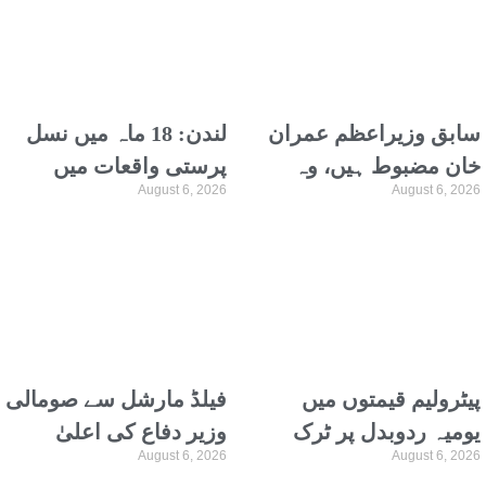
سابق وزیراعظم عمران
لندن: 18 ماہ میں نسل
خان مضبوط ہیں، وہ
پرستی واقعات میں
August 6, 2026
August 6, 2026
ترجمہ و تفسیر قرآن
نمایاں اضافہ، نیشنل
پڑھتے ہیں، علیمہ خان
ہیلتھ سروس کا
انکشاف
پیٹرولیم قیمتوں میں
فیلڈ مارشل سے صومالی
یومیہ ردوبدل پر ٹرک
وزیر دفاع کی اعلیٰ
August 6, 2026
August 6, 2026
نہیں چلاسکتے، گڈز
سطح وفد کیساتھ