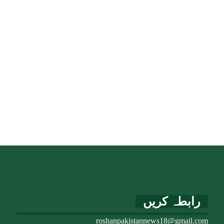
رابطہ کریں
roshanpakistannews18@gmail.com