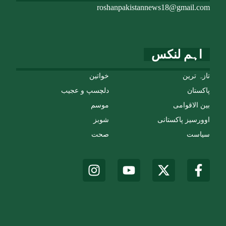
roshanpakistannews18@gmail.com
اہم لنکس
تازہ ترین
خواتین
پاکستان
دلچسپ و عجیب
بین الاقوامی
موسم
اوورسیز پاکستانی
شوبز
سیاست
صحت