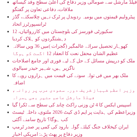
فیلڈ مارشل سے صومالی وزیر دفاع کی اعلیٰ سطح وفد کیساتھ
ملاقات، دفاعی تعاون پر گفتگو
پیٹرولیم قیمتوں میں یومیہ ردوبدل پر ٹرک نہیں چلاسکتے، گڈز
ٹرانسپورٹرز اتحاد
سکیورٹی فورسز کی بلوچستان میں کارروائیاں، 12
دہشتگردوں کو ہلاک کردیا
کھوہار تحصیل سرائے عالمگیر (گجرات )میں 36 ویں سالانہ
عظیم الشان محفل نعت کا انعقاد 12 اگست کو ہوگا
ملک کو درپیش مسائل کے حل کے لیے فوری اور جامع اصلاحات
ناگزیر ہیں، شہیر حیدر سیالوی
ملک بھر میں فی تولہ سونے کی قیمت میں ہزاروں روپے کا
اضافہ
وزیر اعظم شہباز شریف دورہ سعودی عرب پر روانہ،
فیلڈ مارشل عاصم منیر بھی ہمراہ
اسپیس ایکس کا 4 ٹن وزنی راکٹ چاند کی سطح سے ٹکرا گیا
وزیراعظم کی ہدایت پر ایم ڈی کیٹ 2026 ملتوی، داخلہ ٹیسٹ
کب ہوگا؟ تاریخ سامنے آگئی
ایران کیخلاف جنگ کیلئے گولہ بارود کی کمی پر صدر ٹرمپ
وزیر دفاع پر پھٹ پڑے: امریکی اخبار