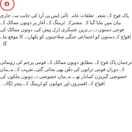
پاک فوج کے شعبہ تعلقات عامہ (آئی ایس پی آر) کی جانب سے جاری
بیان میں بتایا گیا کہ مشترکہ ٹریننگ کے آغاز پر دونوں ممالک کے
فوجی دستوں نے بہترین عسکری ڈرل پیش کی، دونوں ممالک کی
افواج کےدستوں کو اجتماعی جنگی صلاحیتوں کو نکھارنے کا موقع ملے
گا۔
ترجمان پاک فوج کے مطابق دونوں ممالک کے قومی پرچم کی رونمائی
کے دوران قومی ترانوں کی دھُن بھی بجائی گئی، تقریب کے مہمان
خصوصی گیریژن کمانڈر تھے، مہمان خصوصی نے دونوں ملکوں کی
افواج کے افسروں اور جوانوں کو ٹریننگ کے بیجز لگائے۔