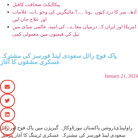
پیکاایکٹ صحافت کاقتل
آدھے سر کا درد کیوں ہوتا ہے؟ مائیگرین کی وجوہات، علامات
اور علاج جان لیں
امریکا اور ایران کے درمیان معاہدے کی امید، عالمی منڈی میں
تیل کی قیمتوں میں معمولی کمی
پاک فوج رائل سعودی لینڈ فورسز کی مشترکہ
عسکری مشقوں کا آغاز
January 21, 2024
راولپنڈی(روشن پاکستان نیوز)اوکاڑہ گیریژن میں پاک فوج اور رائل
سعودی لینڈ فورسز کی مشترکہ عسکری ٹریننگ کا آغاز کردیا۔