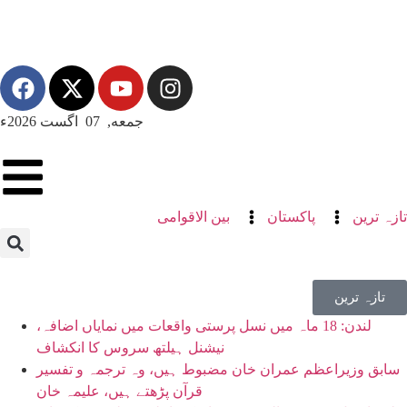
جمعه, 07 اگست 2026ء
تازہ ترین
پاکستان
بین الاقوامی
تازہ ترین
لندن: 18 ماہ میں نسل پرستی واقعات میں نمایاں اضافہ،
نیشنل ہیلتھ سروس کا انکشاف
سابق وزیراعظم عمران خان مضبوط ہیں، وہ ترجمہ و تفسیر
قرآن پڑھتے ہیں، علیمہ خان