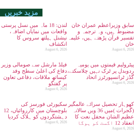
مزید خبریں
سابق وزیراعظم عمران خان
لندن: 18 ماہ میں نسل پرستی
مضبوط ہیں، وہ ترجمہ و
واقعات میں نمایاں اضافہ،
تفسیر قرآن پڑھتے ہیں، علیمہ
نیشنل ہیلتھ سروس کا
خان
انکشاف
August 6, 2026
August 6, 2026
پیٹرولیم قیمتوں میں یومیہ
فیلڈ مارشل سے صومالی وزیر
ردوبدل پر ٹرک نہیں چلاسکتے،
دفاع کی اعلیٰ سطح وفد
گڈز ٹرانسپورٹرز اتحاد
کیساتھ ملاقات، دفاعی تعاون
August 6, 2026
پر گفتگو
August 6, 2026
کھوہار تحصیل سرائے عالمگیر
سکیورٹی فورسز کی
(گجرات )میں 36 ویں سالانہ
بلوچستان میں کارروائیاں، 12
عظیم الشان محفل نعت کا
دہشتگردوں کو ہلاک کردیا
انعقاد 12 اگست کو ہوگا
August 6, 2026
August 6, 2026