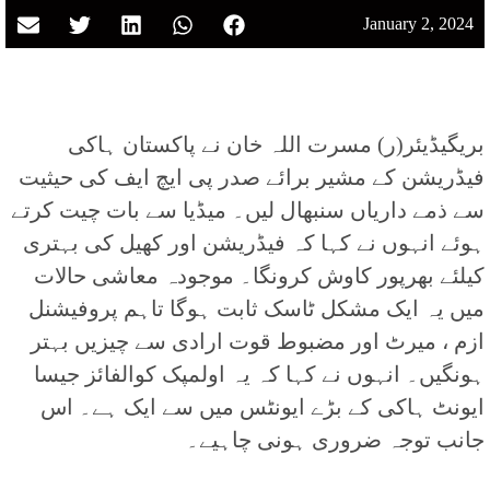
January 2, 2024
بریگیڈیئر(ر) مسرت اللہ خان نے پاکستان ہاکی
فیڈریشن کے مشیر برائے صدر پی ایچ ایف کی حیثیت
سے ذمے داریاں سنبھال لیں۔ میڈیا سے بات چیت کرتے
ہوئے انہوں نے کہا کہ فیڈریشن اور کھیل کی بہتری
کیلئے بھرپور کاوش کرونگا۔ موجودہ معاشی حالات
میں یہ ایک مشکل ٹاسک ثابت ہوگا تاہم پروفیشنل
ازم ، میرٹ اور مضبوط قوت ارادی سے چیزیں بہتر
ہونگیں۔ انہوں نے کہا کہ یہ اولمپک کوالفائز جیسا
ایونٹ ہاکی کے بڑے ایونٹس میں سے ایک ہے۔ اس
جانب توجہ ضروری ہونی چاہیے۔