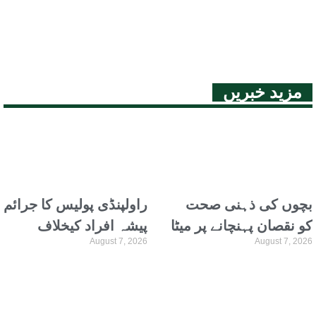
مزید خبریں
بچوں کی ذہنی صحت
راولپنڈی پولیس کا جرائم
کو نقصان پہنچانے پر میٹا
پیشہ افراد کیخلاف
August 7, 2026
August 7, 2026
پر 57 کروڑ ڈالرز کا
کریک ڈاؤن، دو مختلف
جرمانہ عائد
مقدمات میں مطلوب
ملزمان گرفتار