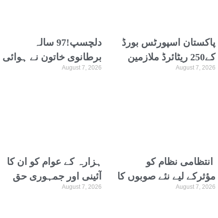
پاکستان اسپورٹس بورڈ
دلچسپ!97 سالہ
کے250 ریٹائرڈ ملازمین
برطانوی خاتون نے ہوائی
August 7, 2026
August 7, 2026
دو ماہ سے پنشن سے
جہاز کے پروں پر ’واک‘
محروم
کر کے اپنا ہی عالمی
ریکارڈ توڑ دیا
انتظامی نظام کو
ہزارہ کے عوام کو ان کا
مؤثرکے لیے نئے صوبوں کا
آئینی اور جمہوری حق
August 7, 2026
August 7, 2026
قیام وقت کی اہم
دیا جائے، سردار گوہر
ضرورت ہے، شیخ مختار
زمان کڑلال