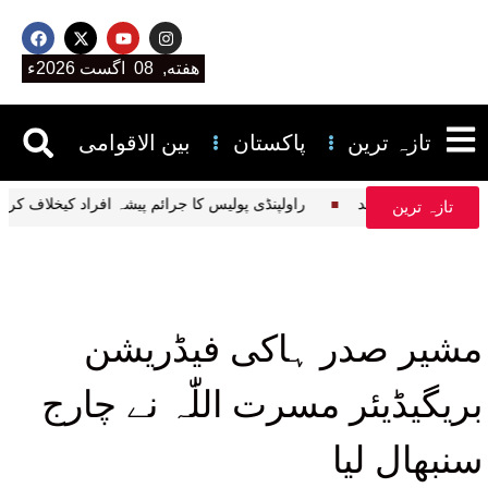
هفته, 08 اگست 2026ء
تازہ ترین
پاکستان
بین الاقوامی
راولپنڈی پولیس کا جرائم پیشہ افراد کیخل
تازہ ترین
مشیر صدر ہاکی فیڈریشن
بریگیڈیئر مسرت اللّٰہ نے چارج
سنبھال لیا