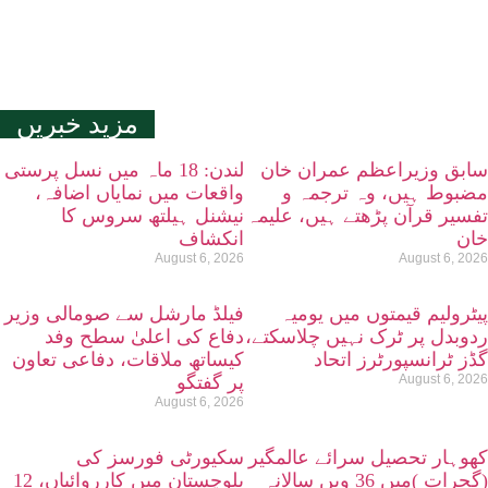
مزید خبریں
سابق وزیراعظم عمران خان
لندن: 18 ماہ میں نسل پرستی
مضبوط ہیں، وہ ترجمہ و
واقعات میں نمایاں اضافہ،
تفسیر قرآن پڑھتے ہیں، علیمہ
نیشنل ہیلتھ سروس کا
خان
انکشاف
August 6, 2026
August 6, 2026
پیٹرولیم قیمتوں میں یومیہ
فیلڈ مارشل سے صومالی وزیر
ردوبدل پر ٹرک نہیں چلاسکتے،
دفاع کی اعلیٰ سطح وفد
گڈز ٹرانسپورٹرز اتحاد
کیساتھ ملاقات، دفاعی تعاون
August 6, 2026
پر گفتگو
August 6, 2026
کھوہار تحصیل سرائے عالمگیر
سکیورٹی فورسز کی
(گجرات )میں 36 ویں سالانہ
بلوچستان میں کارروائیاں، 12