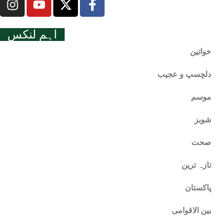
اہم لنکس
خواتین
دلچسپ و عجیب
موسم
شوبز
صحت
تازہ ترین
پاکستان
بین الاقوامی