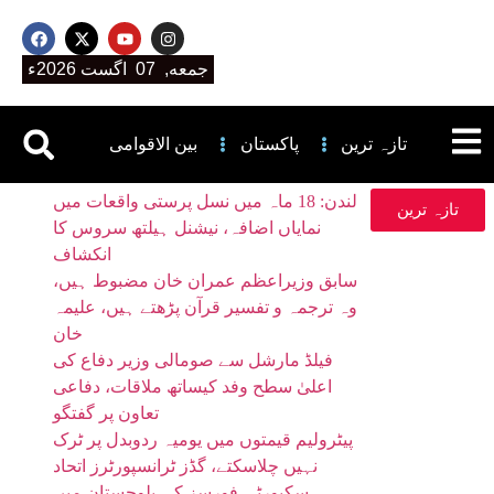
جمعه, 07 اگست 2026ء
تازہ ترین
پاکستان
بین الاقوامی
لندن: 18 ماہ میں نسل پرستی واقعات میں
تازہ ترین
نمایاں اضافہ، نیشنل ہیلتھ سروس کا
انکشاف
سابق وزیراعظم عمران خان مضبوط ہیں،
وہ ترجمہ و تفسیر قرآن پڑھتے ہیں، علیمہ
خان
فیلڈ مارشل سے صومالی وزیر دفاع کی
اعلیٰ سطح وفد کیساتھ ملاقات، دفاعی
تعاون پر گفتگو
پیٹرولیم قیمتوں میں یومیہ ردوبدل پر ٹرک
نہیں چلاسکتے، گڈز ٹرانسپورٹرز اتحاد
سکیورٹی فورسز کی بلوچستان میں