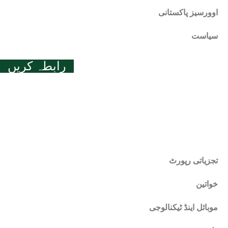
اوورسیز پاکستانی
سیاست
رابطہ کریں
roshanpakistannews18@gmail.com
© 2026 All Rights Reserved.
تجزیاتی رپورٹ
خواتین
موبائل اینڈ ٹیکنالوجی