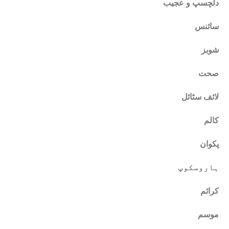
دلچسپ و عجیب
سائنس
شوبز
صحت
لائف سٹائل
کالم
پکوان
ہاروسکوپ
کرائم
موسم