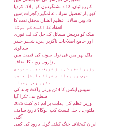
کارروائیاں، 12 دہشتگردوں کو ہلاک کردیا
کھوہار تحصیل سرائے عالمگیر (گجرات )میں
36 ویں سالانہ عظیم الشان محفل نعت کا
انعقاد 12 اگست کو ہوگا
ملک کو درپیش مسائل کے حل کے لیے فوری
اور جامع اصلاحات ناگزیر ہیں، شہیر حیدر
سیالوی
ملک بھر میں فی تولہ سونے کی قیمت میں
ہزاروں روپے کا اضافہ
وزیر اعظم شہباز شریف دورہ سعودی
عرب پر روانہ، فیلڈ مارشل عاصم
منیر بھی ہمراہ
اسپیس ایکس کا 4 ٹن وزنی راکٹ چاند کی
سطح سے ٹکرا گیا
وزیراعظم کی ہدایت پر ایم ڈی کیٹ 2026
ملتوی، داخلہ ٹیسٹ کب ہوگا؟ تاریخ سامنے
آگئی
ایران کیخلاف جنگ کیلئے گولہ بارود کی کمی