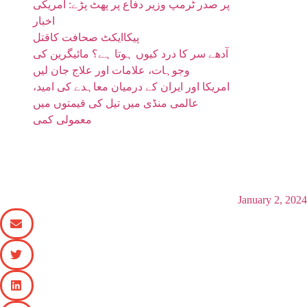
پر صدر ٹرمپ وزیر دفاع پر پھٹ پڑے: امریکی
اخبار
پیکاایکٹ صحافت کاقتل
آدھے سر کا درد کیوں ہوتا ہے؟ مائیگرین کی
وجوہات، علامات اور علاج جان لیں
امریکا اور ایران کے درمیان معاہدے کی امید،
عالمی منڈی میں تیل کی قیمتوں میں
معمولی کمی
پنشن میں 134 پاؤنڈ ماہانہ اضافہ کا امکان،
فوائد اور ٹیکس کی شرحوں کا تعین کرنا ہوگا
January 2, 2024