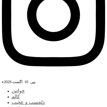
پیر, 10 اگست 2026ء
خواتین
کالم
دلچسپ و عجیب