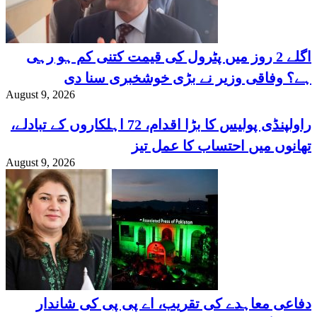
اگلے 2 روز میں پٹرول کی قیمت کتنی کم ہو رہی
ہے؟ وفاقی وزیر نے بڑی خوشخبری سنا دی
August 9, 2026
راولپنڈی پولیس کا بڑا اقدام، 72 اہلکاروں کے تبادلے،
تھانوں میں احتساب کا عمل تیز
August 9, 2026
دفاعی معاہدے کی تقریب، اے پی پی کی شاندار