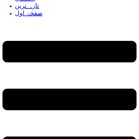
تازہ ترین
صفحۂ اول