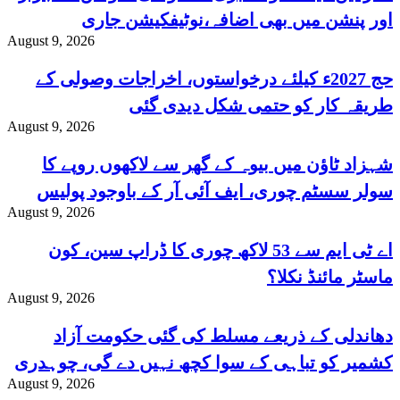
اور پنشن میں بھی اضافہ،نوٹیفکیشن جاری
August 9, 2026
حج 2027ء کیلئے درخواستوں، اخراجات وصولی کے
طریقہ کار کو حتمی شکل دیدی گئی
August 9, 2026
شہزاد ٹاؤن میں بیوہ کے گھر سے لاکھوں روپے کا
سولر سسٹم چوری، ایف آئی آر کے باوجود پولیس
August 9, 2026
کارروائی نہ کر سکی
اے ٹی ایم سے 53 لاکھ چوری کا ڈراپ سین، کون
ماسٹر مائنڈ نکلا؟
August 9, 2026
دھاندلی کے ذریعے مسلط کی گئی حکومت آزاد
کشمیر کو تباہی کے سوا کچھ نہیں دے گی، چوہدری
August 9, 2026
محمد یاسین