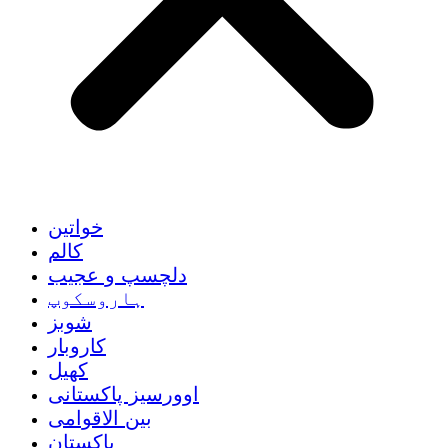
خواتین
کالم
دلچسپ و عجیب
ہاروسکوپ
شوبز
کاروبار
کھیل
اوورسیز پاکستانی
بین الاقوامی
پاکستان