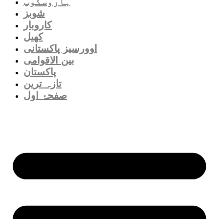
ہاروسکوپ
شوبز
کاروبار
کھیل
اوورسیز پاکستانی
بین الاقوامی
پاکستان
تازہ ترین
صفحۂ اول