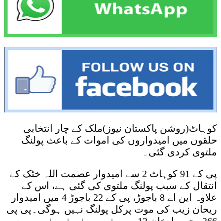
کوہاٹ(روشن پاکستان نیوز)ملک کے چار انتخابی
حلقوں میں امیدواروں کی اموات کے باعث پولنگ
ملتوی کردی گئی۔
پی کے 91 کوہاٹ 2 سے امیدوار عصمت اللہ خٹک کے
انتقال کے سبب پولنگ ملتوی کی گئی ہے، اس کے
علاوہ این اے 8 باجوڑ، پی کے 22 باجوڑ 4 میں امیدوار
ریحان زیب کی موت پرکل پولنگ نہیں ہوگی۔پی پی
266 رحیم یارخان 12 میں امیدوار اسرار حسین