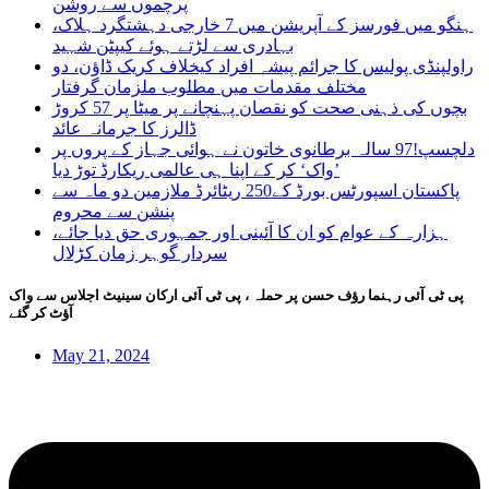
پرچموں سے روشن
ہنگو میں فورسز کے آپریشن میں 7 خارجی دہشتگرد ہلاک،
بہادری سے لڑتے ہوئے کیپٹن شہید
راولپنڈی پولیس کا جرائم پیشہ افراد کیخلاف کریک ڈاؤن، دو
مختلف مقدمات میں مطلوب ملزمان گرفتار
بچوں کی ذہنی صحت کو نقصان پہنچانے پر میٹا پر 57 کروڑ
ڈالرز کا جرمانہ عائد
دلچسپ!97 سالہ برطانوی خاتون نے ہوائی جہاز کے پروں پر
’واک‘ کر کے اپنا ہی عالمی ریکارڈ توڑ دیا
پاکستان اسپورٹس بورڈ کے250 ریٹائرڈ ملازمین دو ماہ سے
پنشن سے محروم
ہزارہ کے عوام کو ان کا آئینی اور جمہوری حق دیا جائے،
سردار گوہر زمان کڑلال
پی ٹی آئی رہنما رؤف حسن پر حملہ ، پی ٹی آئی ارکان سینیٹ اجلاس سے واک
آؤٹ کر گئے
May 21, 2024