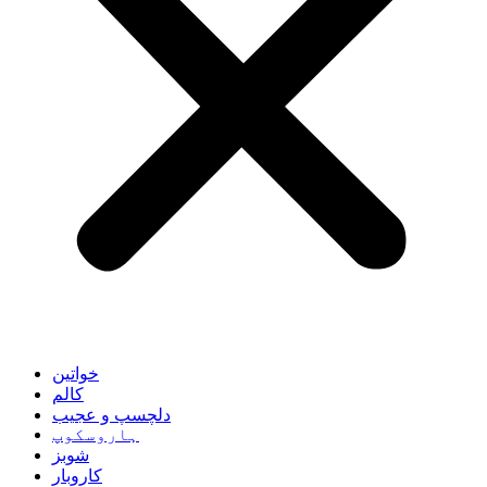
خواتین
کالم
دلچسپ و عجیب
ہاروسکوپ
شوبز
کاروبار