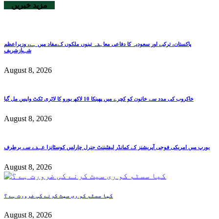
مزید خبریں
پاکستان، ترکیے اور سعودیہ کا دفاعی معاہدہ تینوں ملکوں کےمفاد میں ہے، وزیراعظم
شہبازشریف
August 8, 2026
خاکروب کی مدد سے خاتون کو کچرے میں پھینکا 10 لاکھ یورو کا لاٹری ٹکٹ واپس مل گیا
August 8, 2026
یورپ میں امریکی فوجی آپریشنز کے کمانڈر لیفٹیننٹ جنرل چارلس کوسٹانزا عہدے سے برطرف
August 8, 2026
کیا سسٹم کو ری سیٹ کرنے کی ضرورت ہے ؟
August 8, 2026