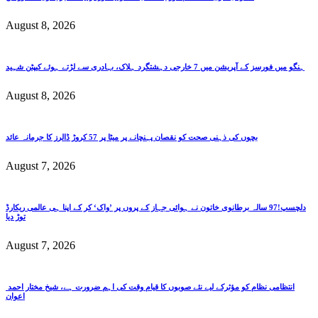
August 8, 2026
ہنگو میں فورسز کے آپریشن میں 7 خارجی دہشتگرد ہلاک، بہادری سے لڑتے ہوئے کیپٹن شہید
August 8, 2026
بچوں کی ذہنی صحت کو نقصان پہنچانے پر میٹا پر 57 کروڑ ڈالرز کا جرمانہ عائد
August 7, 2026
دلچسپ!97 سالہ برطانوی خاتون نے ہوائی جہاز کے پروں پر ’واک‘ کر کے اپنا ہی عالمی ریکارڈ
توڑ دیا
August 7, 2026
انتظامی نظام کو مؤثرکے لیے نئے صوبوں کا قیام وقت کی اہم ضرورت ہے، شیخ مختار احمد
اعوان