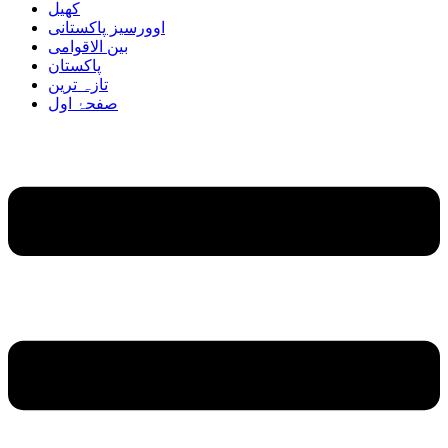
کھیل
اوورسیز پاکستانی
بین الاقوامی
پاکستان
تازہ ترین
صفحۂ اول