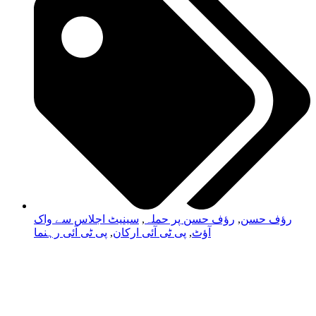
رؤف حسن
,
رؤف حسن پر حملہ
,
سینیٹ اجلاس سے واک
آؤٹ
,
پی ٹی آئی ارکان
,
پی ٹی آئی رہنما