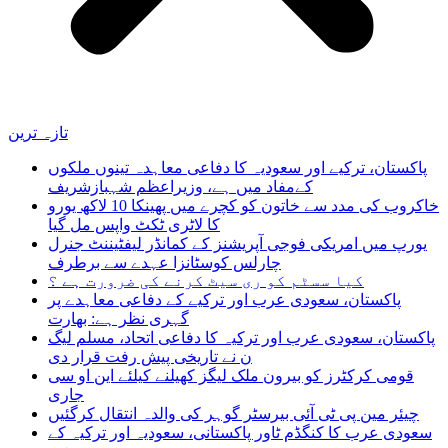
تازہ ترین
پاکستان، ترکیے اور سعودیہ کا دفاعی معاہدہ تینوں ملکوں
کےمفاد میں ہے، وزیراعظم شہبازشریف
خاکروب کی مدد سے خاتون کو کچرے میں پھینکا 10 لاکھ یورو
کا لاٹری ٹکٹ واپس مل گیا
یورپ میں امریکی فوجی آپریشنز کے کمانڈر لیفٹیننٹ جنرل
چارلس کوسٹانزا عہدے سے برطرف
کیا سسٹم کو ری سیٹ کرنے کی ضرورت ہے ؟
پاکستان، سعودی عرب اور ترکیے کے دفاعی معاہدے پر
گہری نظر ہے: بھارت
پاکستان، سعودی عرب اور ترکیہ کا دفاعی اتحاد، مسلم لیگ
ن نے تاریخی پیش رفت قرار دی
قومی کرکٹرز کو بیرون ملک لیگز کھیلنے کیلئے این او سی
جاری
چیئر مین پی ٹی آئی بیرسٹر گوہر کی والدہ انتقال کرگئیں
سعودی عرب کا کنگڈم ٹاور پاکستانی، سعودیہ اور ترکیہ کے