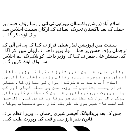
اسلام آباد (روشن پاکستاان نیوز)پی ٹی آئی رہنما رؤف حسن پر
حملے کے بعد پاکستان تحریک انصاف کے ارکان سینیٹ اجلاس سے
واک آؤٹ کر گئے۔
سینیٹ میں اپوزیشن لیڈر شبلی فراز نے کہا کہ پی ٹی آئی کے
ترجمان رؤف حسن پر حملہ ہوا، وزیر داخلہ نے ایوان میں آکر آگاہ
کیا، سینیٹر علی ظفر نے کہا کہ وزیر داخلہ کو بلانے تک ہم اجلاس
سے واک آؤٹ کریں گے۔
وفاقی وزیر قانون نذیر تارڑ نے کہا کہ وزیر داخلہ
ایوان میں موجود نہیں، وفاقی وزیر داخلہ یا آئی جی
اسلام آباد سے بات کرکے ایوان کو بتاؤں گا، شبلی
فراز پہلے بتائیں کہ رؤف حسن پر حملہ کہاں اور کب
ہوا۔ رپورٹ درج کروائیں، قانون کے مطابق کارروائی
ہوگی، قانون کے مطابق جو ہوگا وہ کریں گے، رؤف حسن
کے لیے عام شہریوں کا طریقہ کار بھی دستیاب ہوگا۔
جس کے بعد پریذائیڈنگ آفیسر شیری رحمان نے وزیر اعظم برائے
قانون نذیر تارڑ سے واقعے کی رپورٹ طلب کی۔