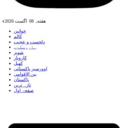
هفته, 08 اگست 2026ء
خواتین
کالم
دلچسپ و عجیب
ہاروسکوپ
شوبز
کاروبار
کھیل
اوورسیز پاکستانی
بین الاقوامی
پاکستان
تازہ ترین
صفحۂ اول