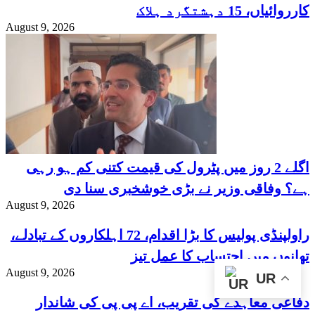
کارروائیاں، 15 دہشتگرد ہلاک
August 9, 2026
اگلے 2 روز میں پٹرول کی قیمت کتنی کم ہو رہی
ہے؟ وفاقی وزیر نے بڑی خوشخبری سنا دی
August 9, 2026
راولپنڈی پولیس کا بڑا اقدام، 72 اہلکاروں کے تبادلے،
تھانوں میں احتساب کا عمل تیز
August 9, 2026
UR
دفاعی معاہدے کی تقریب، اے پی پی کی شاندار