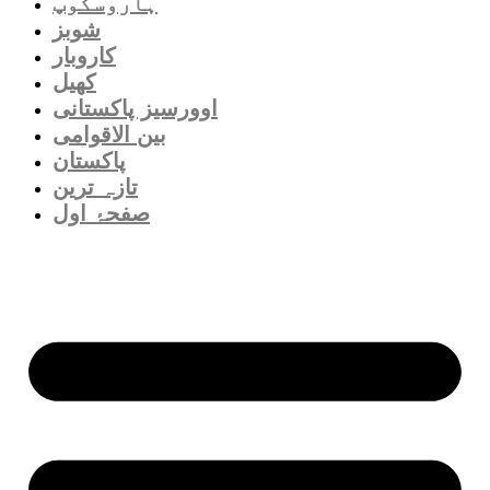
ہاروسکوپ
شوبز
کاروبار
کھیل
اوورسیز پاکستانی
بین الاقوامی
پاکستان
تازہ ترین
صفحۂ اول