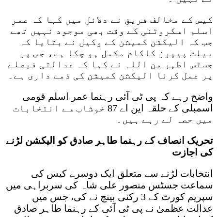
کیس کے مخالف فریق نے دلائل میں کہا کہ عمر
اسلم اسکروٹنی کے وقت بھی موجود نہیں تھے
جب کہ الیکشن کمیشن کے وکیل نے بتایا کہ
بیلٹ پیپرز کاکام مکمل ہو چکا ہے، جس پر
جسٹس اطہر من اللہ نے کہا کہ عدالتی فیصلے
پر عمل کرنا الیکشن کمیشن کی ذمے داری ہے۔
واضح رہے کہ پی ٹی آئی رہنما عمر اسلم قومی
اسمبلی کے حلقہ این اے 87 خوشاب سے انتخابات
میں حصہ لے رہے ہیں۔
تحریک انصاف کے رہنما طاہر صادق کو الیکشن لڑنے
کی اجازت
انتخابات لڑنے سے متعلق ایک دوسرے کیس کی
سماعت جسٹس منصور علی شاہ کی سربراہی میں
سپریم کورٹ کے 3 رکنی بینچ نے کی، جس میں
عدالت عظمیٰ نے پی ٹی آئی کے رہنما طاہر صادق