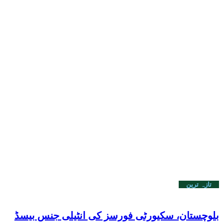
تازہ ترین
بلوچستان، سکیورٹی فورسز کی انٹیلی جنس بیسڈ