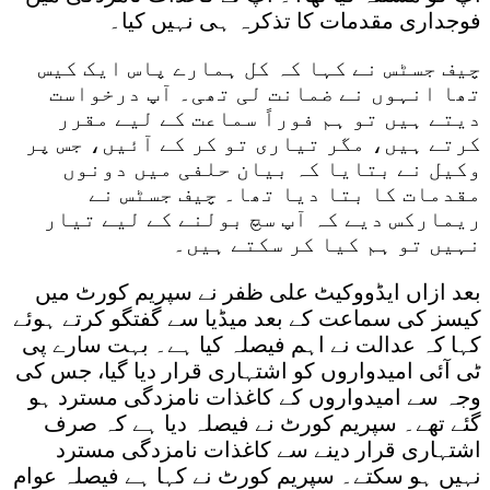
فوجداری مقدمات کا تذکرہ ہی نہیں کیا۔
چیف جسٹس نے کہا کہ کل ہمارے پاس ایک کیس
تھا انہوں نے ضمانت لی تھی۔ آپ درخواست
دیتے ہیں تو ہم فوراً سماعت کے لیے مقرر
کرتے ہیں، مگر تیاری تو کر کے آئیں، جس پر
وکیل نے بتایا کہ بیان حلفی میں دونوں
مقدمات کا بتا دیا تھا۔ چیف جسٹس نے
ریمارکس دیے کہ آپ سچ بولنے کے لیے تیار
نہیں تو ہم کیا کر سکتے ہیں۔
بعد ازاں ایڈووکیٹ علی ظفر نے سپریم کورٹ میں
کیسز کی سماعت کے بعد میڈیا سے گفتگو کرتے ہوئے
کہا کہ عدالت نے اہم فیصلہ کیا ہے۔ بہت سارے پی
ٹی آئی امیدواروں کو اشتہاری قرار دیا گیا، جس کی
وجہ سے امیدواروں کے کاغذات نامزدگی مسترد ہو
گئے تھے۔ سپریم کورٹ نے فیصلہ دیا ہے کہ صرف
اشتہاری قرار دینے سے کاغذات نامزدگی مسترد
نہیں ہو سکتے۔ سپریم کورٹ نے کہا ہے فیصلہ عوام