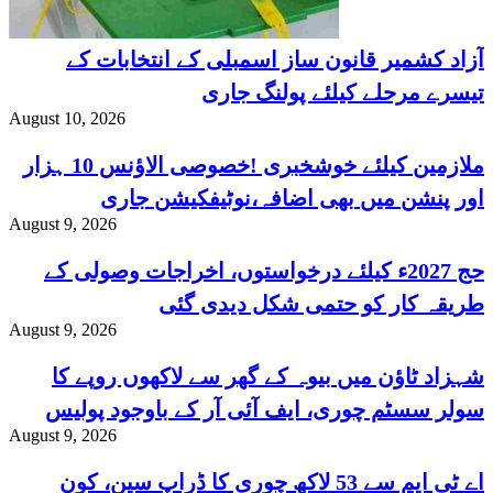
آزاد کشمیر قانون ساز اسمبلی کے انتخابات کے
تیسرے مرحلے کیلئے پولنگ جاری
August 10, 2026
ملازمین کیلئے خوشخبری !خصوصی الاؤنس 10 ہزار
اور پنشن میں بھی اضافہ،نوٹیفکیشن جاری
August 9, 2026
حج 2027ء کیلئے درخواستوں، اخراجات وصولی کے
طریقہ کار کو حتمی شکل دیدی گئی
August 9, 2026
شہزاد ٹاؤن میں بیوہ کے گھر سے لاکھوں روپے کا
سولر سسٹم چوری، ایف آئی آر کے باوجود پولیس
August 9, 2026
کارروائی نہ کر سکی
اے ٹی ایم سے 53 لاکھ چوری کا ڈراپ سین، کون