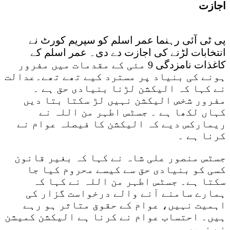
اجازت
پی ٹی آئی رہنما عمر اسلم کو سپریم کورٹ نے
انتخابات لڑنے کی اجازت دے دی۔ عمر اسلم کے
کاغذات نامزدگی 9 مئی کے مقدمات میں مفرور
ہونے کی بنیاد پر مسترد کیے تھے تھے۔عدالت
نے کہا کہ الیکشن لڑنا بنیادی حق ہے ۔
مفرور شخص الیکشن نہیں لڑ سکتا بتا دیں
کہاں لکھا ہے ۔ جسٹس اطہر من اللہ نے
ریمارکس دیے کہ الیکشن کا فیصلہ عوام نے
کرنا ہے ۔
جسٹس منصور علی شاہ نے کہا کہ بغیر قانون
کسی کو بنیادی حق سے کیسے محروم کیا جا
سکتا ہے۔ جسٹس اطہر من اللہ نے کہا کہ
ہمارے سامنے آنے والے درخواست گزار کی
اہمیت نہیں، عوام کے حقوق متاثر ہو رہے
ہیں۔ احتساب عوام نے کرنا ہے الیکشن کمیشن
نے نہیں ۔