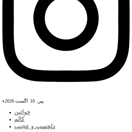
پیر, 10 اگست 2026ء
خواتین
کالم
دلچسپ و عجیب