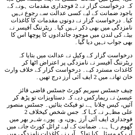
کہ درخواست گزار نے 2 فوجداری مقدمات ہونے کے
باجود ضمانت کے لیے کسی عدالت سے رجوع نہیں
کیا۔ درخواست گزار نے دونوں مقدمات کا کاغذات
نامزدگی میں بھی ذکر نہیں کیا۔ ریٹرننگ آفیسر نے
بیٹے کی لندن میں موجود جائدادوں کا پوچھا اس کا
بھی جواب نہیں دیا گیا۔
درخواست گزار کے وکیل نے عدالت میں بتایا کہ
ریٹرننگ آفیسر نے نامزدگی پر اعتراض اٹھا کر
کاغذات مسترد کیے۔ درخواست گزار کے خلاف وارث
خان تھانے میں 2 ایف آئی آرز درج تھیں۔
چیف جسٹس سپریم کورٹ جسٹس قاضی فائز
عیسیٰ نے ریمارکس دیے کہ دستاویزات تو پڑھ کر
آئیں، کیس چلانا ہے تو فیکٹ بتائیں۔ جسٹس منصور
علی مظہر نے کہا کہ جس شخص کیخلاف 2
فوجداری ایف آئی آرز ہوں، وہ پورے شہر بھر میں
گھوم رہا ہے۔ ضمانت کے لیے ٹرائل کورٹ جانے میں
آپ کو مسئلہ کیا تھا؟۔ آپ نے کاغذات نامزدگی میں