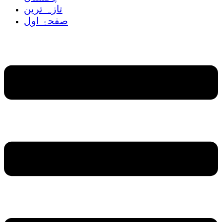
تازہ ترین
صفحۂ اول