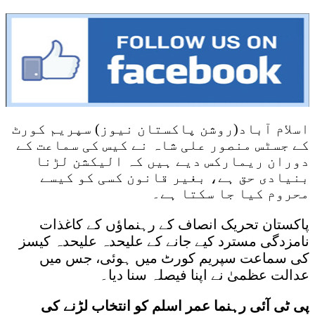
اسلام آباد(روشن پاکستان نیوز) سپریم کورٹ
کے جسٹس منصور علی شاہ نے کیس کی سماعت کے
دوران ریمارکس دیے ہیں کہ الیکشن لڑنا
بنیادی حق ہے، بغیر قانون کسی کو کیسے
محروم کیا جا سکتا ہے۔
پاکستان تحریک انصاف کے رہنماؤں کے کاغذات
نامزدگی مسترد کیے جانے کے علیحدہ علیحدہ کیسز
کی سماعت سپریم کورٹ میں ہوئی، جس میں
عدالت عظمیٰ نے اپنا فیصلہ سنا دیا۔
پی ٹی آئی رہنما عمر اسلم کو انتخاب لڑنے کی