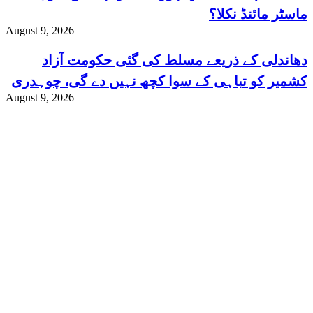
ماسٹر مائنڈ نکلا؟
August 9, 2026
دھاندلی کے ذریعے مسلط کی گئی حکومت آزاد
کشمیر کو تباہی کے سوا کچھ نہیں دے گی، چوہدری
August 9, 2026
محمد یاسین