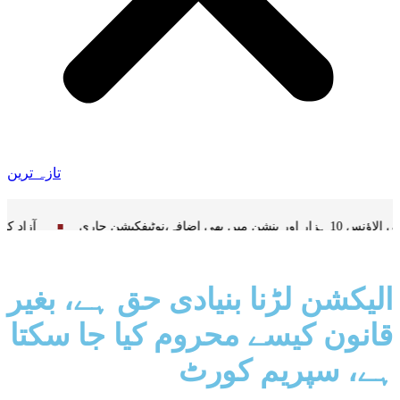
تازہ ترین
صی الاؤنس 10 ہزار اور پنشن میں بھی اضافہ،نوٹیفکیشن جاری
الیکشن لڑنا بنیادی حق ہے، بغیر
قانون کیسے محروم کیا جا سکتا
ہے، سپریم کورٹ