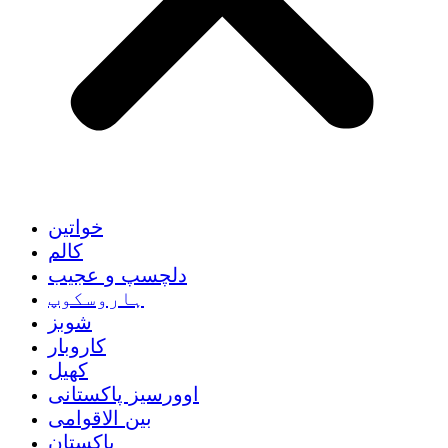
خواتین
کالم
دلچسپ و عجیب
ہاروسکوپ
شوبز
کاروبار
کھیل
اوورسیز پاکستانی
بین الاقوامی
پاکستان