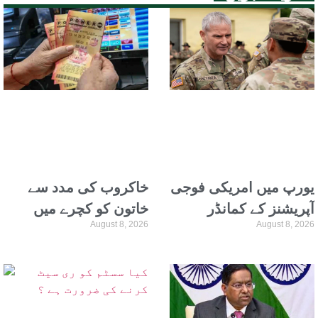
یورپ میں امریکی فوجی
خاکروب کی مدد سے
آپریشنز کے کمانڈر
خاتون کو کچرے میں
August 8, 2026
August 8, 2026
لیفٹیننٹ جنرل چارلس
پھینکا 10 لاکھ یورو کا
کوسٹانزا عہدے سے
لاٹری ٹکٹ واپس مل گیا
برطرف