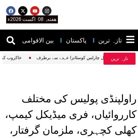
هفته, 08 اگست 2026ء
تازہ ترین
پاکستان
بین الاقوامی
 آپریشنز کے کمانڈر لیفٹیننٹ جنرل چارلس کوسٹانزا عہدے سے برطرف
تازہ ترین
راولپنڈی پولیس کی مختلف
کارروائیاں، فری میڈیکل کیمپ،
کھلی کچہری، ملزمان گرفتار،