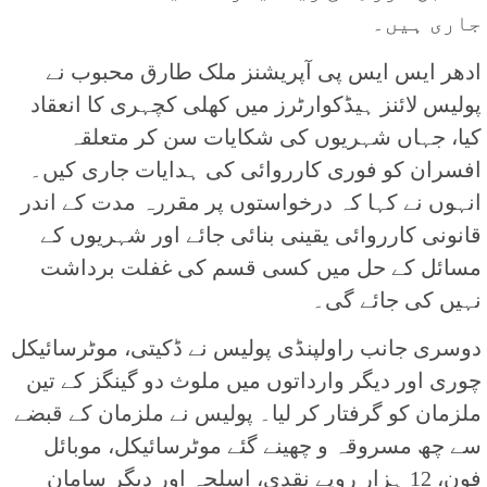
جاری ہیں۔
ادھر ایس ایس پی آپریشنز ملک طارق محبوب نے
پولیس لائنز ہیڈکوارٹرز میں کھلی کچہری کا انعقاد
کیا، جہاں شہریوں کی شکایات سن کر متعلقہ
افسران کو فوری کارروائی کی ہدایات جاری کیں۔
انہوں نے کہا کہ درخواستوں پر مقررہ مدت کے اندر
قانونی کارروائی یقینی بنائی جائے اور شہریوں کے
مسائل کے حل میں کسی قسم کی غفلت برداشت
نہیں کی جائے گی۔
دوسری جانب راولپنڈی پولیس نے ڈکیتی، موٹرسائیکل
چوری اور دیگر وارداتوں میں ملوث دو گینگز کے تین
ملزمان کو گرفتار کر لیا۔ پولیس نے ملزمان کے قبضے
سے چھ مسروقہ و چھینے گئے موٹرسائیکل، موبائل
فون، 12 ہزار روپے نقدی، اسلحہ اور دیگر سامان