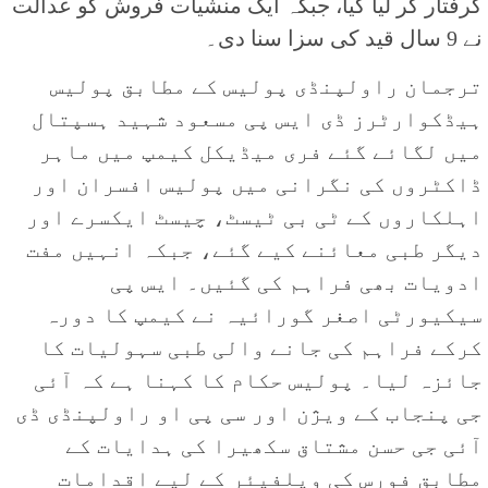
گرفتار کر لیا گیا، جبکہ ایک منشیات فروش کو عدالت
نے 9 سال قید کی سزا سنا دی۔
ترجمان راولپنڈی پولیس کے مطابق پولیس
ہیڈکوارٹرز ڈی ایس پی مسعود شہید ہسپتال
میں لگائے گئے فری میڈیکل کیمپ میں ماہر
ڈاکٹروں کی نگرانی میں پولیس افسران اور
اہلکاروں کے ٹی بی ٹیسٹ، چیسٹ ایکسرے اور
دیگر طبی معائنے کیے گئے، جبکہ انہیں مفت
ادویات بھی فراہم کی گئیں۔ ایس پی
سیکیورٹی اصغر گورائیہ نے کیمپ کا دورہ
کرکے فراہم کی جانے والی طبی سہولیات کا
جائزہ لیا۔ پولیس حکام کا کہنا ہے کہ آئی
جی پنجاب کے ویژن اور سی پی او راولپنڈی ڈی
آئی جی حسن مشتاق سکھیرا کی ہدایات کے
مطابق فورس کی ویلفیئر کے لیے اقدامات