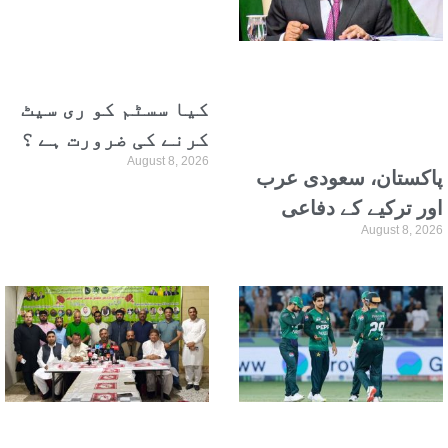
کیا سسٹم کو ری سیٹ
کرنے کی ضرورت ہے ؟
August 8, 2026
پاکستان، سعودی عرب
اور ترکیے کے دفاعی
August 8, 2026
معاہدے پر گہری نظر
ہے: بھارت