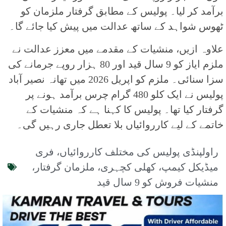
برآمد کر لیا۔ پولیس کے مطابق گرفتار ملزمان کو
ٹھوس شواہد کے ساتھ عدالت میں پیش کیا جائے گا۔
علاوہ ازیں، منشیات کے مقدمے میں معزز عدالت نے
ملزم ایاز کو 9 سال قید اور 80 ہزار روپے جرمانے کی
سزا سنائی۔ ملزم کو اپریل 2026 میں تھانہ نصیر آباد
پولیس نے ایک کلو 480 گرام چرس برآمد ہونے پر
گرفتار کیا تھا۔ پولیس کا کہنا ہے کہ منشیات کے
خاتمے کے لیے کارروائیاں بلا تعطل جاری رہیں گی۔
راولپنڈی پولیس کی مختلف کارروائیاں، فری
میڈیکل کیمپ، کھلی کچہری، ملزمان گرفتار،
منشیات فروش کو 9 سال قید