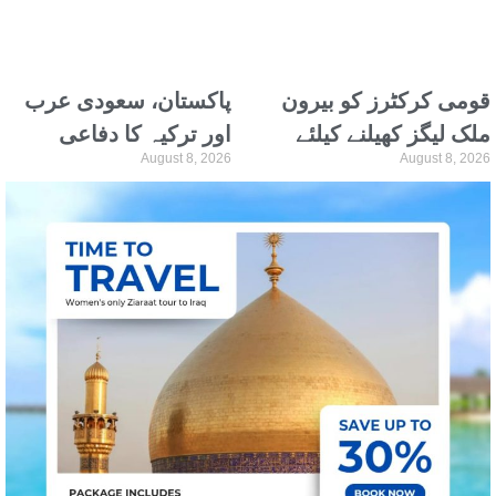
قومی کرکٹرز کو بیرون
پاکستان، سعودی عرب
ملک لیگز کھیلنے کیلئے
اور ترکیہ کا دفاعی
August 8, 2026
August 8, 2026
این او سی جاری
اتحاد، مسلم لیگ ن نے
تاریخی پیش رفت قرار
دی