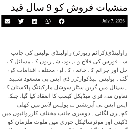
منشیات فروش کو 9 سال قید
July 7, 2026
راولپنڈی(کرائم رپورٹر) راولپنڈی پولیس کی جانب
سے فورس کی فلاح و بہبود، شہریوں کے مسائل کے
حل اور جرائم کے خاتمے کے لیے مختلف اقدامات کیے
گئے۔ پولیس ہیڈکوارٹرز ڈی ایس پی مسعود شہید
ہسپتال میں گرین سٹار سوشل مارکیٹنگ پاکستان کے
تعاون سے فری میڈیکل کیمپ کا انعقاد کیا گیا، جبکہ
ایس ایس پی آپریشنز نے پولیس لائنز میں کھلی
کچہری لگائی۔ دوسری جانب مختلف کارروائیوں میں
ڈکیتی اور موٹرسائیکل چوری میں ملوث ملزمان کو