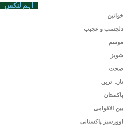
اہم لنکس
خواتین
دلچسپ و عجیب
موسم
شوبز
صحت
تازہ ترین
پاکستان
بین الاقوامی
اوورسیز پاکستانی