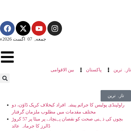
جمعه, 07 اگست 2026ء
تازہ ترین
پاکستان
بین الاقوامی
تازہ ترین
راولپنڈی پولیس کا جرائم پیشہ افراد کیخلاف کریک ڈاؤن، دو
مختلف مقدمات میں مطلوب ملزمان گرفتار
بچوں کی ذہنی صحت کو نقصان پہنچانے پر میٹا پر 57 کروڑ
ڈالرز کا جرمانہ عائد