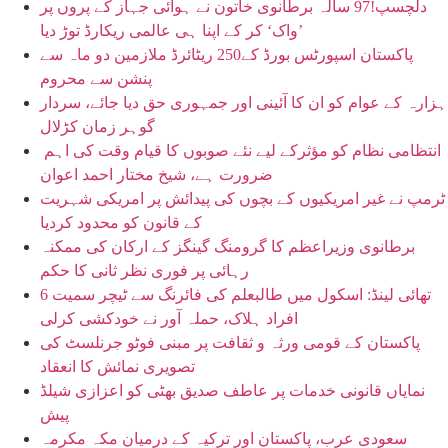
دلچسپ!97 سالہ برطانوی خاتون نے ہوائی جہاز کے پروں پر
’واک‘ کر کے اپنا ہی عالمی ریکارڈ توڑ دیا
پاکستان اسپورٹس بورڈ کے250 ریٹائرڈ ملازمین دو ماہ سے
پنشن سے محروم
ہزارہ کے عوام کو ان کا آئینی اور جمہوری حق دیا جائے، سردار
گوہر زمان کڑلال
انتظامی نظام کو مؤثرکے لیے نئے صوبوں کا قیام وقت کی اہم
ضرورت ہے، شیخ مختار احمد اعوان
ٹرمپ نے غیر امریکیوں کے بچوں کی پیدائش پر امریکی شہریت
کے قانون کو محدود کردیا
برطانوی وزیراعظم کا گرومنگ گینگز کے ارکان کی ممکنہ
رہائی پر فوری نظر ثانی کا حکم
تھائی لینڈ: اسکول میں طالبعلم کی فائرنگ سے ٹیچر سمیت 6
افراد ہلاک، حملہ آور نے خودکشی کرلی
پاکستان کے قومی ورثہ و ثقافت پر مبنی فوٹو جرنلسٹ کی
تصویری نمائش کا انعقاد
نمایاں قانونی خدمات پر عاطف صدیق بھٹی کو اعزازی شیلڈ
پیش
سعودی عرب، پاکستان اور ترکیہ کے درمیان مکہ مکرمہ