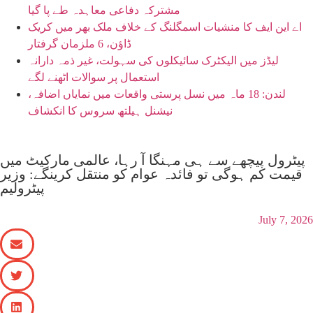
مشترکہ دفاعی معاہدہ طے پا گیا
اے این ایف کا منشیات اسمگلنگ کے خلاف ملک بھر میں کریک
ڈاؤن، 6 ملزمان گرفتار
لیڈز میں الیکٹرک سائیکلوں کی سہولت، غیر ذمہ دارانہ
استعمال پر سوالات اٹھنے لگے
لندن: 18 ماہ میں نسل پرستی واقعات میں نمایاں اضافہ،
نیشنل ہیلتھ سروس کا انکشاف
پیٹرول پیچھے سے ہی مہنگا آ رہا، عالمی مارکیٹ میں
قیمت کم ہوگی تو فائدہ عوام کو منتقل کرینگے: وزیر
پیٹرولیم
July 7, 2026