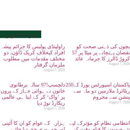
مزید خبریں
بچوں کی ذہنی صحت کو
راولپنڈی پولیس کا جرائم پیشہ
نقصان پہنچانے پر میٹا پر 57
افراد کیخلاف کریک ڈاؤن، دو
کروڑ ڈالرز کا جرمانہ عائد
مختلف مقدمات میں مطلوب
August 7, 2026
ملزمان گرفتار
August 7, 2026
پاکستان اسپورٹس بورڈ کے250
دلچسپ!97 سالہ برطانوی
ریٹائرڈ ملازمین دو ماہ سے
خاتون نے ہوائی جہاز کے پروں
پنشن سے محروم
پر ’واک‘ کر کے اپنا ہی عالمی
August 7, 2026
ریکارڈ توڑ دیا
August 7, 2026
انتظامی نظام کو مؤثرکے لیے
ہزارہ کے عوام کو ان کا آئینی
نئے صوبوں کا قیام وقت کی
اور جمہوری حق دیا جائے،