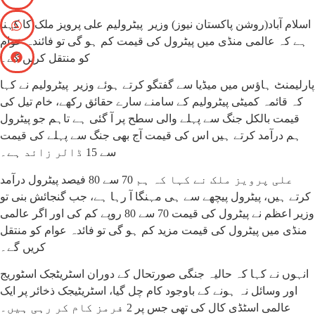
اسلام آباد(روشن پاکستان نیوز) وزیر پیٹرولیم علی پرویز ملک کا کہنا
ہے کہ عالمی منڈی میں پیٹرول کی قیمت کم ہو گی تو فائندہ عوام
کو منتقل کریں گے۔
پارلیمنٹ ہاؤس میں میڈیا سے گفتگو کرتے ہوئے وزیر پیٹرولیم نے کہا
کہ قائمہ کمیٹی پیٹرولیم کے سامنے سارے حقائق رکھے، خام تیل کی
قیمت بالکل جنگ سے پہلے والی سطح پر آ گئی ہے تاہم جو پیٹرول
ہم درآمد کرتے ہیں اس کی قیمت آج بھی جنگ سے پہلے کی قیمت
سے 15 ڈالر زائد ہے۔
علی پرویز ملک نے کہا کہ ہم 70 سے 80 فیصد پیٹرول درآمد
کرتے ہیں، پیٹرول پیچھے سے ہی مہنگا آ رہا ہے، جب گنجائش بنی تو
وزیر اعظم نے پیٹرول کی قیمت 70 سے 80 روپے کم کی اور اگر عالمی
منڈی میں پیٹرول کی قیمت مزید کم ہو گی تو فائدہ عوام کو منتقل
کریں گے۔
انہوں نے کہا کہ حالیہ جنگی صورتحال کے دوران اسٹریٹجک اسٹوریج
اور وسائل نہ ہونے کے باوجود کام چل گیا، اسٹریٹیجک ذخائر پر ایک
عالمی اسٹڈی کال کی تھی جس پر 2 فرمز کام کر رہی ہیں۔